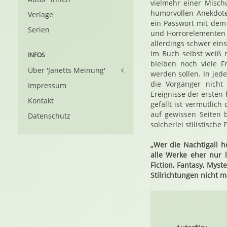
vielmehr einer Misch
humorvollen Anekdot
Verlage
ein Passwort mit dem 
Serien
und Horrorelementen u
allerdings schwer ei
im Buch selbst weiß n
INFOS
bleiben noch viele 
Über 'Janetts Meinung'
werden sollen. In jede
die Vorgänger nicht
Impressum
Ereignisse der erste
Kontakt
gefällt ist vermutli
auf gewissen Seiten 
Datenschutz
solcherlei stilistisch
„Wer die Nachtigall h
alle Werke eher nur
Fiction, Fantasy, My
Stilrichtungen nicht m