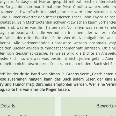
ung aus Fantasy und Horror, gespickt mit zahlreichen literaris
en. So glaubt man manchmal eine Prise Cthulhu wahrzunehmen, 
Namen „Schwertfisch“ ins Spiel gebracht wird. Eine Mixtur aus Sc
nd Humor erwartet den interessierten Leser. John Taylor selbst 
nschätzbar. Sein Machtpotential schwankt zwischen kaum vorhande
iemand, was er von ihm halten soll. Vor allem was seine Famili
Fragen unbeantwortet, die vermutlich in einem der weiteren W
m Fall ist der dritte Band der Serie „Wer die Nachtigall hört“ au
 kennt. Alle vorkommenden Charaktere werden nochmals vorg
n beiden Bücher werden zumindest schemenhaft umrissen. Ob eine
ch dennoch Geschmackssache. Teilweise wird die Dichte an Ansp
bedenklich hoch, etwas was bestimmt nicht jedem gefällt. Abe
e Freiheiten nicht abschrecken lässt, kann man mit dem Buch viel S
ört“ ist der dritte Band von Simon R. Greens Serie „Geschichten 
 lose zusammen hängen, kann das Buch jedem Leser, der eine M
stery und Humor mag, durchaus empfohlen werden. Wer eine Verm
ag, sollte hiervon eher die Finger lassen.
Details
Bewertu