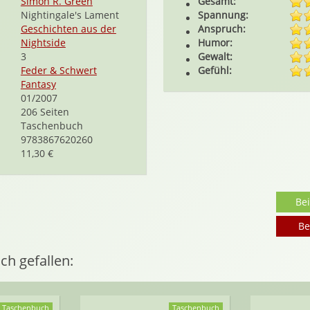
Simon R. Green
Gesamt:
Nightingale's Lament
Spannung:
Geschichten aus der
Anspruch:
Nightside
Humor:
3
Gewalt:
Feder & Schwert
Gefühl:
Fantasy
01/2007
206 Seiten
Taschenbuch
9783867620260
11,30 €
Be
Be
ch gefallen:
Taschenbuch
Taschenbuch