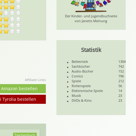
Der Kinder- und Jugendbuchseite
von Janetts Meinung
Statistik
Belletristik
1304
Sachbücher
742
Audio-Bücher
152
Comics
796
Affiliate Links
Spiele
212
Rollenspiele
56
i Amazon bestellen
Elektronische Spiele
14
Musik
23
i Tyrolia bestellen
DVDs & Kino
23
Taschenbuch