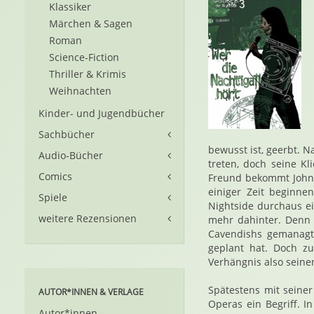
Klassiker
Märchen & Sagen
Roman
Science-Fiction
Thriller & Krimis
Weihnachten
Kinder- und Jugendbücher
Sachbücher
bewusst ist, geerbt. N
Audio-Bücher
treten, doch seine K
Comics
Freund bekommt John 
einiger Zeit beginn
Spiele
Nightside durchaus ei
weitere Rezensionen
mehr dahinter. Denn 
Cavendishs gemanagt.
geplant hat. Doch z
Verhängnis also seinen
Spätestens mit seine
AUTOR*INNEN & VERLAGE
Operas ein Begriff. I
Autor*innen