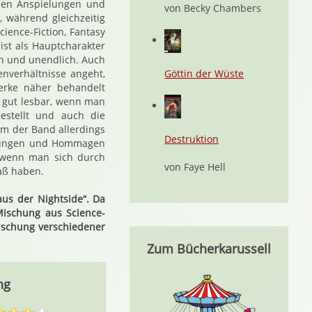
chen Anspielungen und
von Becky Chambers
während gleichzeitig
ience-Fiction, Fantasy
ist als Hauptcharakter
n und unendlich. Auch
enverhältnisse angeht,
Göttin der Wüste
erke näher behandelt
ch gut lesbar, wenn man
estellt und auch die
m der Band allerdings
Destruktion
ielungen und Hommagen
r wenn man sich durch
von Faye Hell
paß haben.
aus der Nightside“. Da
ischung aus Science-
ischung verschiedener
Zum Bücherkarussell
ng