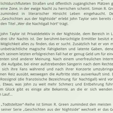
lichtdurchfluteten Straßen und öffentlich zugänglichen Plätzen 
eine Zone, in der ewige Nacht zu herrschen scheint. Simon R. G
zumindest in literarischer Hinsicht Leben eingehaucht. D
„Geschichten aus der Nightside“ erlebt John Taylor sein bereits 
den Titel „Wer die Nachtigall hört“ trägt.
John Taylor ist Privatdetektiv in der Nightside, dem Bereich i
drei Uhr Nachts ist. Der berühmt-berüchtigte Ermittler besitzt 
Möglichkeit alles zu finden, das er sucht. Zusätzlich hat er von m
unbeträchtliche magische Fähigkeiten und latente Gaben, denen
ach seinem letzten erfolgreichen Fall hat er genug Geld um für ein
lienten sind anderer Meinung. Nach einem unerfreulichen Inter
die Aufgabe, bei einer aufstrebenden Sängerin nach dem Rechte
en sich ihre Fans während und nach ihrer Konzerte umzubringe
nen Reiz ausübt, weswegen die Auftritte stets ausverkauft sind. 
Rossignol (die französische Bezeichnung für Nachtigall) wird vo
 Etwas, was John zu weit mehr Schmerz und Entbehrung führt,
um Glück gibt es einige alte Bekannte, an die er sich wende
 Lauf...
r „Todtsteltzer“-Reihe ist Simon R. Green zumindest den meisten
n seiner Serie „Geschichten aus der Nightside“ wechselt er das