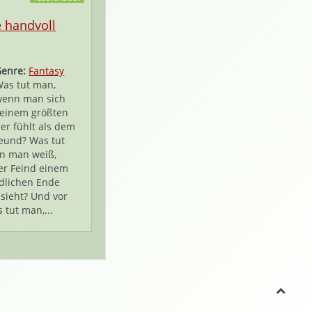
e handvoll
Genre:
Fantasy
as tut man,
wenn man sich
einem größten
er fühlt als dem
eund? Was tut
n man weiß,
er Feind einem
dlichen Ende
sieht? Und vor
 tut man,...