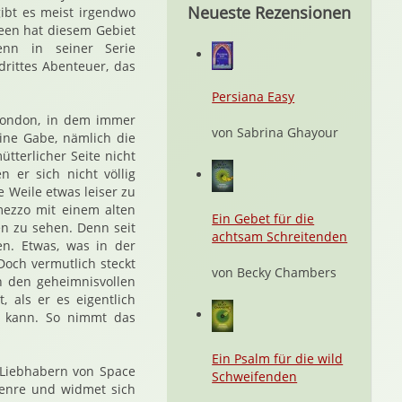
Neueste Rezensionen
gibt es meist irgendwo
reen hat diesem Gebiet
enn in seiner Serie
drittes Abenteuer, das
Persiana Easy
n London, in dem immer
von Sabrina Ghayour
eine Gabe, nämlich die
ütterlicher Seite nicht
 er sich nicht völlig
e Weile etwas leiser zu
mezzo mit einem alten
Ein Gebet für die
n zu sehen. Denn seit
achtsam Schreitenden
n. Etwas, was in der
Doch vermutlich steckt
von Becky Chambers
n den geheimnisvollen
 als er es eigentlich
n kann. So nimmt das
Ein Psalm für die wild
 Liebhabern von Space
Schweifenden
 Genre und widmet sich