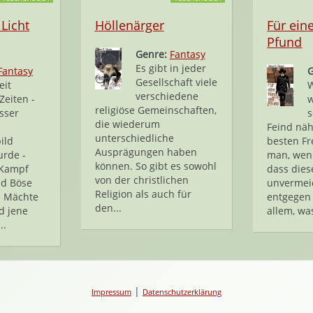
 Licht
Höllenärger
Für ein
Pfund
Genre:
Fantasy
Es gibt in jeder
Fantasy
Gesellschaft viele
eit
W
verschiedene
Zeiten -
religiöse Gemeinschaften,
sser
s
die wiederum
Feind näh
unterschiedliche
ild
besten Fr
Ausprägungen haben
rde -
man, wen
können. So gibt es sowohl
 Kampf
dass dies
von der christlichen
nd Böse
unvermei
Religion als auch für
e Mächte
entgegen 
den...
d jene
allem, was
..
|
Impressum
Datenschutzerklärung