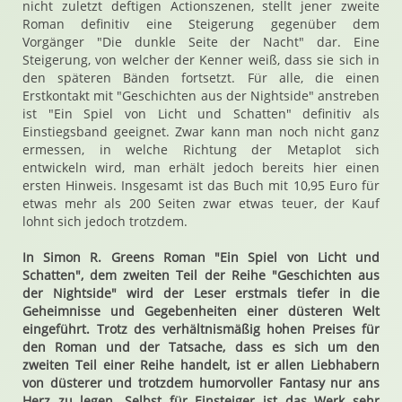
nicht zuletzt deftigen Actionszenen, stellt jener zweite
Roman definitiv eine Steigerung gegenüber dem
Vorgänger "Die dunkle Seite der Nacht" dar. Eine
Steigerung, von welcher der Kenner weiß, dass sie sich in
den späteren Bänden fortsetzt. Für alle, die einen
Erstkontakt mit "Geschichten aus der Nightside" anstreben
ist "Ein Spiel von Licht und Schatten" definitiv als
Einstiegsband geeignet. Zwar kann man noch nicht ganz
ermessen, in welche Richtung der Metaplot sich
entwickeln wird, man erhält jedoch bereits hier einen
ersten Hinweis. Insgesamt ist das Buch mit 10,95 Euro für
etwas mehr als 200 Seiten zwar etwas teuer, der Kauf
lohnt sich jedoch trotzdem.
In Simon R. Greens Roman "Ein Spiel von Licht und
Schatten", dem zweiten Teil der Reihe "Geschichten aus
der Nightside" wird der Leser erstmals tiefer in die
Geheimnisse und Gegebenheiten einer düsteren Welt
eingeführt. Trotz des verhältnismäßig hohen Preises für
den Roman und der Tatsache, dass es sich um den
zweiten Teil einer Reihe handelt, ist er allen Liebhabern
von düsterer und trotzdem humorvoller Fantasy nur ans
Herz zu legen. Selbst für Einsteiger ist das Werk sehr