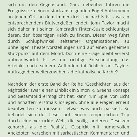
sich um den Gegenstand. Ganz nebenbei führen die
Ereignisse zu einem stark ansteigenden Engel-Aufkommen
an jenem Ort, an dem immer drei Uhr nachts ist - was in
entsprechendem Blutvergießen endet. John Taylor macht
sich daher mit seiner Kameradin Finten-Suzie schleunigst
daran, den bösartigen Kelch zu finden. Dieser Weg führt
durch Schlupfwinkel seltsamer Organisationen, zu
unheiligen Theatervorstellungen und auf einen geheimen
Stützpunkt auf dem Mond. Doch eine Frage bleibt vorerst
unbeantwortet. Ist es die richtige Entscheidung, das
Artefakt nach seinem Auffinden tatsächlich an Taylors
Auftraggeber weiterzugeben - die katholische Kirche?
Nachdem der erste Band der Reihe "Geschichten aus der
Nightside" zwar einen Einblick in Simon R. Greens Konzept
und Gesamtbild ermöglicht hat, kann "Ein Spiel von Licht
und Schatten" erstmals loslegen, ohne alle Fragen erneut
beantworten zu müssen - etwas was auch passiert. So
befindet sich der Leser auf einem temporeichen Trip
durch eine verrückte Welt, die völlig anderen Gesetzen
gehorcht als die Realität. Gespickt mit humorvollen
Anekdoten, versehen mit sarkastischen Kommentaren und