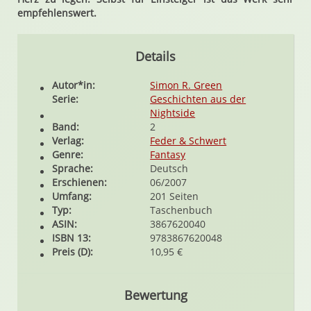
empfehlenswert.
Details
Autor*in:
Simon R. Green
Serie:
Geschichten aus der
Nightside
Band:
2
Verlag:
Feder & Schwert
Genre:
Fantasy
Sprache:
Deutsch
Erschienen:
06/2007
Umfang:
201 Seiten
Typ:
Taschenbuch
ASIN:
3867620040
ISBN 13:
9783867620048
Preis (D):
10,95 €
Bewertung