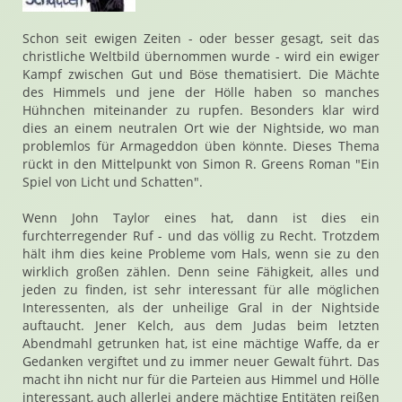
Schon seit ewigen Zeiten - oder besser gesagt, seit das
christliche Weltbild übernommen wurde - wird ein ewiger
Kampf zwischen Gut und Böse thematisiert. Die Mächte
des Himmels und jene der Hölle haben so manches
Hühnchen miteinander zu rupfen. Besonders klar wird
dies an einem neutralen Ort wie der Nightside, wo man
problemlos für Armageddon üben könnte. Dieses Thema
rückt in den Mittelpunkt von Simon R. Greens Roman "Ein
Spiel von Licht und Schatten".
Wenn John Taylor eines hat, dann ist dies ein
furchterregender Ruf - und das völlig zu Recht. Trotzdem
hält ihm dies keine Probleme vom Hals, wenn sie zu den
wirklich großen zählen. Denn seine Fähigkeit, alles und
jeden zu finden, ist sehr interessant für alle möglichen
Interessenten, als der unheilige Gral in der Nightside
auftaucht. Jener Kelch, aus dem Judas beim letzten
Abendmahl getrunken hat, ist eine mächtige Waffe, da er
Gedanken vergiftet und zu immer neuer Gewalt führt. Das
macht ihn nicht nur für die Parteien aus Himmel und Hölle
interessant, auch allerlei andere mächtige Entitäten reißen