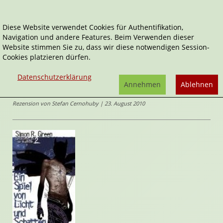
Diese Website verwendet Cookies für Authentifikation,
Navigation und andere Features. Beim Verwenden dieser
Home
Belletristik
Ein Spiel von Licht und Schatten
Website stimmen Sie zu, dass wir diese notwendigen Session-
Cookies platzieren dürfen.
Geschichten aus der Nightside
Ein Spiel von Licht und Schatten
Datenschutzerklärung
von
Annehmen
Ablehnen
Simon R. Green
Rezension von Stefan Cernohuby | 23. August 2010