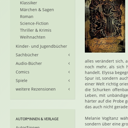
Klassiker
Märchen & Sagen
Roman
Science-Fiction
Thriller & Krimis
Weihnachten
Kinder- und Jugendbücher
Sachbücher
alles verändert sich,
Audio-Bücher
noch mehr, als sich h
Comics
handelt. Elyssa begeg
Spur ist, sondern au
Spiele
einer Welt richtig ori
weitere Rezensionen
die Schurken offenbar
Leben, mit unbändige
härter auf die Probe g
das auch nicht gerade 
Melanie Vogltanz wäh
AUTOR*INNEN & VERLAGE
sondern über eine gro
Autor*innen