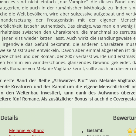
enn es sind nicht einfach „nur Vampire“, die diesen Band uns
ategorien, die auch in der rumänischen Mythologie zu finden si
che die Welt bevölkern, wird aber sukzessive aufgebaut und verti
nandersetzung der Protagonistin mit der eigenen Menschlic
blichkeit, ist sehr authentisch. Das einzige, was man ein wenig i
erhältnisse zwischen den Charakteren, die manchmal so zerrütte
ich jener Riss wieder ketten lässt. Auch wirkt die Handlungsweise 
n irgendwie das Gefühl bekommt, die anderen Charaktere müsst
sweise Misstrauen entwickeln. Davon aber einmal abgesehen ist d
ezeichnet und der Roman, der 2007 verfasst wurde und erstmals i
eten Form in ein wunderschönes, glänzendes Gewand gekleidet, da
reits Romane von Melanie Vogltanz kennt, sollte auch an diesem n
er erste Band der Reihe „Schwarzes Blut“ von Melanie Vogltanz
gende Kreaturen und der Kampf um die eigene Menschlichkeit p
 in den Weltenbau investiert, kann dank des Aufwands überze
eitere fünf Romane. Als zusätzlicher Bonus ist auch die Covergest
Details
Bewertu
Melanie Vogltanz
Gesamt: