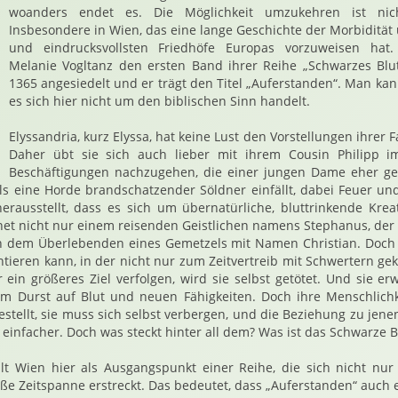
woanders endet es. Die Möglichkeit umzukehren ist nich
Insbesondere in Wien, das eine lange Geschichte der Morbidität
und eindrucksvollsten Friedhöfe Europas vorzuweisen hat. 
Melanie Vogltanz den ersten Band ihrer Reihe „Schwarzes Blu
1365 angesiedelt und er trägt den Titel „Auferstanden“. Man k
es sich hier nicht um den biblischen Sinn handelt.
Elyssandria, kurz Elyssa, hat keine Lust den Vorstellungen ihrer 
Daher übt sie sich auch lieber mit ihrem Cousin Philipp i
Beschäftigungen nachzugehen, die einer jungen Dame eher g
 als eine Horde brandschatzender Söldner einfällt, dabei Feuer und
erausstellt, dass es sich um übernatürliche, bluttrinkende Kre
net nicht nur einem reisenden Geistlichen namens Stephanus, der
ch dem Überlebenden eines Gemetzels mit Namen Christian. Doch n
entieren kann, in der nicht nur zum Zeitvertreib mit Schwertern g
 ein größeres Ziel verfolgen, wird sie selbst getötet. Und sie
m Durst auf Blut und neuen Fähigkeiten. Doch ihre Menschlich
estellt, sie muss sich selbst verbergen, und die Beziehung zu jenen
einfacher. Doch was steckt hinter all dem? Was ist das Schwarze B
lt Wien hier als Ausgangspunkt einer Reihe, die sich nicht nu
ße Zeitspanne erstreckt. Das bedeutet, dass „Auferstanden“ auc