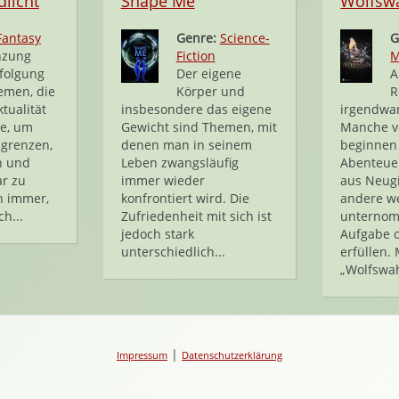
licht
Shape Me
Wolfsw
Fantasy
Genre:
Science-
G
nzung
Fiction
M
folgung
Der eigene
A
emen, die
Körper und
R
ktualität
insbesondere das eigene
irgendwa
de, um
Gewicht sind Themen, mit
Manche v
grenzen,
denen man in seinem
beginnen
n und
Leben zwangsläufig
Abenteuer
ar zu
immer wieder
aus Neug
n immer,
konfrontiert wird. Die
andere w
h...
Zufriedenheit mit sich ist
unternom
jedoch stark
Aufgabe o
unterschiedlich...
erfüllen. 
„Wolfswah
|
Impressum
Datenschutzerklärung