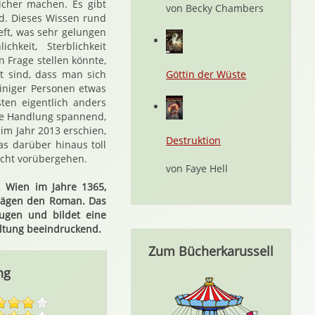
icher machen. Es gibt
von Becky Chambers
nd. Dieses Wissen rund
eft, was sehr gelungen
hkeit, Sterblichkeit
n Frage stellen könnte,
t sind, dass man sich
Göttin der Wüste
einiger Personen etwas
en eigentlich anders
ie Handlung spannend,
m Jahr 2013 erschien,
Destruktion
s darüber hinaus toll
icht vorübergehen.
von Faye Hell
. Wien im Jahre 1365,
rägen den Roman. Das
ugen und bildet eine
altung beeindruckend.
Zum Bücherkarussell
ng