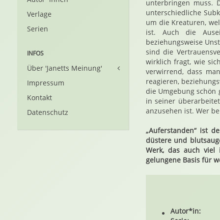
unterbringen muss. D
unterschiedliche Subk
Verlage
um die Kreaturen, wel
Serien
ist. Auch die Ausei
beziehungsweise Unster
sind die Vertrauensv
INFOS
wirklich fragt, wie s
Über 'Janetts Meinung'
verwirrend, dass ma
reagieren, beziehung
Impressum
die Umgebung schön g
Kontakt
in seiner überarbeit
anzusehen ist. Wer be
Datenschutz
„Auferstanden“ ist d
düstere und blutsau
Werk, das auch viel
gelungene Basis für w
Autor*in: