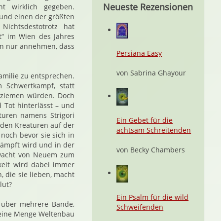
Neueste Rezensionen
t wirklich gegeben.
 und einen der größten
Nichtsdestotrotz hat
t“ im Wien des Jahres
ann nur annehmen, dass
Persiana Easy
von Sabrina Ghayour
Familie zu entsprechen.
m Schwertkampf, statt
eziemen würden. Doch
 Tot hinterlässt – und
aturen namens Strigori
Ein Gebet für die
 den Kreaturen auf der
achtsam Schreitenden
och bevor sie sich in
ekämpft wird und in der
von Becky Chambers
 erwacht von Neuem zum
keit wird dabei immer
, die sie lieben, macht
lut?
Ein Psalm für die wild
r über mehrere Bände,
Schweifenden
h eine Menge Weltenbau