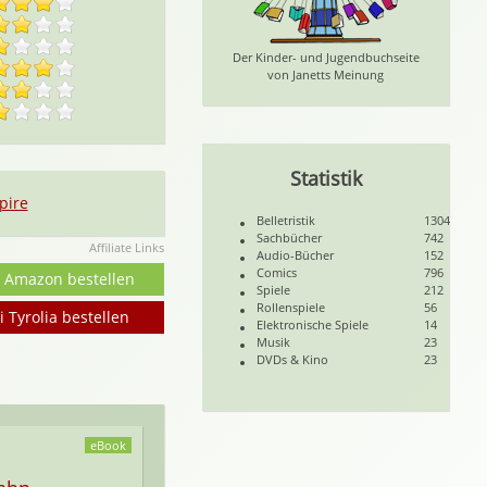
Der Kinder- und Jugendbuchseite
von Janetts Meinung
Statistik
pire
Belletristik
1304
Sachbücher
742
Affiliate Links
Audio-Bücher
152
Comics
796
i Amazon bestellen
Spiele
212
Rollenspiele
56
i Tyrolia bestellen
Elektronische Spiele
14
Musik
23
DVDs & Kino
23
eBook