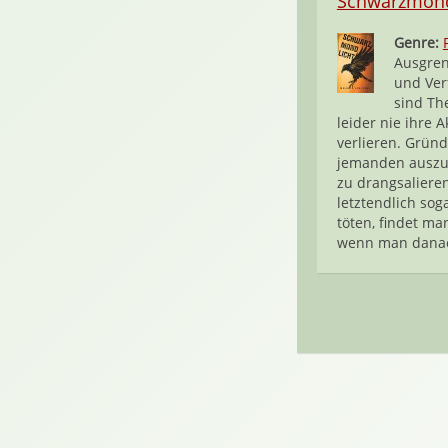
Schwarzmond
Genre:
Ausgre
und Ver
sind Th
leider nie ihre A
verlieren. Grün
jemanden auszu
zu drangsaliere
letztendlich sog
töten, findet ma
wenn man danac