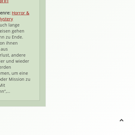
ahn
enre:
Horror &
ystery
uch lange
eisen gehen
nn zu Ende.
on ihnen
 aus
lust, andere
ier und wieder
erden
men, um eine
der Mission zu
Mit
n“,...