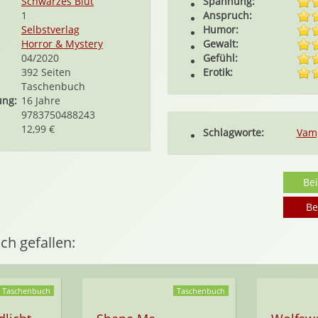
Schwarzes Blut
Spannung:
1
Anspruch:
Selbstverlag
Humor:
Horror & Mystery
Gewalt:
04/2020
Gefühl:
392 Seiten
Erotik:
Taschenbuch
ung:
16 Jahre
9783750488243
12,99 €
Schlagworte:
Vam
Be
Be
ch gefallen:
Taschenbuch
Taschenbuch