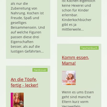
ist Kochen eigentlich
als nur die
keine Hexerei und
Zubereitung von
schon für Kinder
Nahrung. Kochen ist
erlernbar.
Freude, Spaß und
Kinderkochbücher
geselliges
gibt es ja
Beisammensein. Und
mittlerweile...
auf welche Figuren
passen diese drei
Eigenschaften
besser, als auf die
Taschenbuch
lustigen Gefährten...
Komm essen,
Mama!
Hardcover
An die Töpfe,
fertig - lecker!
Wenn es ums Essen
geht sind manche
Eltern kurz vorm
Verzweifeln.