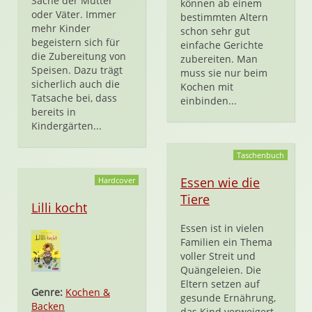
Sache der Mütter
können ab einem
oder Väter. Immer
bestimmten Altern
mehr Kinder
schon sehr gut
begeistern sich für
einfache Gerichte
die Zubereitung von
zubereiten. Man
Speisen. Dazu trägt
muss sie nur beim
sicherlich auch die
Kochen mit
Tatsache bei, dass
einbinden...
bereits in
Kindergärten...
Taschenbuch
Essen wie die
Hardcover
Tiere
Lilli kocht
Essen ist in vielen
Familien ein Thema
voller Streit und
Quängeleien. Die
Eltern setzen auf
Genre:
Kochen &
gesunde Ernährung,
Backen
das Kind verweigert