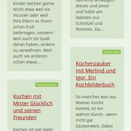
Kinder kochen gerne.
dieses und jenes
Nicht etwa weil sie
und hätte am
müssen oder weil
liebsten nur
ihre Eltern es ihnen
Schnitzel und
schon früh
Pommes. Da...
beibringen, sondern
weil auch sie Spaß
daran haben, andere
zu verwöhnen. Weil
Hardcover
auch sie anderen
schon etwas...
Küchenzauber
mit Merlind und
Igor. Ein
Kochbilderbuch
Taschenbuch
Kochen mit
So manches was aus
Mister Glücklich
Mamas Küche
kommt, ist ein
und seinen
wahres Kunst-, wenn
Freunden
nicht gar
Zauberwerk. Dabei
Kochen ist viel mehr