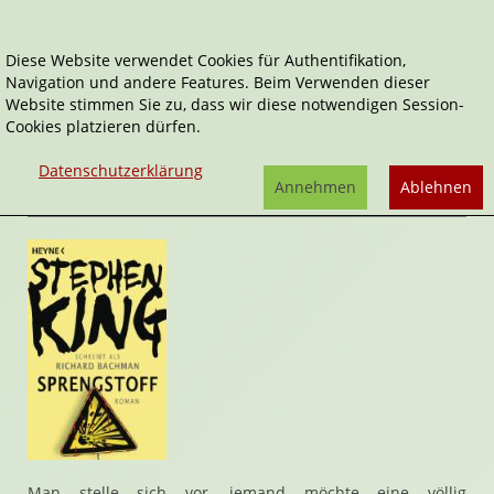
Diese Website verwendet Cookies für Authentifikation,
Navigation und andere Features. Beim Verwenden dieser
Home
Belletristik
Sprengstoff
Website stimmen Sie zu, dass wir diese notwendigen Session-
Cookies platzieren dürfen.
Sprengstoff
von
Richard Bachmann
,
Stephen King
Datenschutzerklärung
Rezension von Stefan Cernohuby | 10. September 2013
Annehmen
Ablehnen
Man stelle sich vor, jemand möchte eine völlig