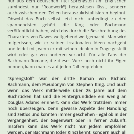
nur aus dem deutschen Titel Sprengstoff (im Englischen
zumindest nur "Roadwork") herauslesen lässt, sondern
auch zwischen den Zeilen herauszukristallisieren beginnt.
Obwohl das Buch selbst jetzt nicht unbedingt zu den
spannendsten gehört, die King oder Bachmann
veröffentlicht haben, wird das durch die Beschreibung des
Charakters von Dawes weitgehend wettgemacht. Man wird
mitgerissen, wie er seinen irrationalen Ideen nachgeht
und leidet mit, wenn er mit seinen Idealen in Frage gestellt
wird oder gar von anderen verlacht. Für alle Fans der
Bachmann-Romane, die dieses Werk noch nicht ihr Eigen
nennen, kann man es auf jeden Fall empfehlen.
"Sprengstoff" war der dritte Roman von Richard
Bachmann, dem Pseudonym von Stephen King. Und auch
wenn das Werk mittlerweile über 25 Jahre auf dem
Buchrücken hat und die Hintergrundidee ein wenig an
Douglas Adams erinnert, kann das Werk trotzdem immer
noch überzeugen. Denn gewisse Aspekte der Handlung
sind zeitlos und könnten immer geschehen - egal ob in der
Vergangenheit, der Gegenwart oder in ferner Zukunft.
Insofern kann das Werk nicht nur jedem empfohlen
werden, der Bachmann (oder King) kennt, sondern auch all