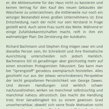
er, die Ablösesumme für das Haus nicht zu kassieren und
keinen Vertrag für den Kauf des neuen Gebäudes der
Wäscherei zu unterzeichnen, die mittlerweile nur noch ein
winziger Bestandteil eines großen Unternehmens ist. Eine
Entscheidung, nach der nicht nur sein Verstand in Frage
gestellt wird. Auch seine Frau sucht das Weite. Während er
einige Zufallsbekanntschaften macht, reift in ihm ein
wahnwitziger Plan: Die Zerstörung der Autobahn.
Richard Bachmann und Stephen King mögen zwar ein und
dieselbe Person sein, ihr Schreibstil und ihre thematische
Ausrichtung unterscheiden sich jedoch merklich.
Bachmanns Stil ist geradliniger aber gleichzeitig mehr auf
einen einzelnen Protagonisten fokussiert. Das kann man
bei "Sprengstoff" geradezu exemplarisch feststellen. Alles
geschieht nur aus der (etwas verschrobenen) Perspektive
der leicht gespaltenen Persönlichkeit von George Dawes.
Und dessen Handlungen sind wirklich schwer
nachzuvollziehen, wirken sie manchmal selbstsüchtig und
manchmal nahezu altruistisch. Das macht die Handlung
trotz ihrer Geradlinigkeit bis zu einem gewissen Grad
unvorhersehbar, obwohl sich seine finale Motivation nicht