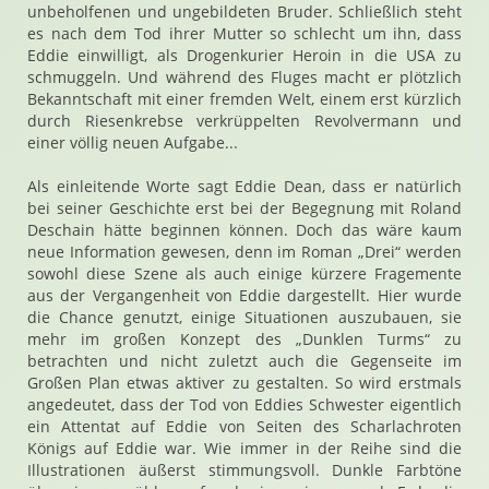
unbeholfenen und ungebildeten Bruder. Schließlich steht
es nach dem Tod ihrer Mutter so schlecht um ihn, dass
Eddie einwilligt, als Drogenkurier Heroin in die USA zu
schmuggeln. Und während des Fluges macht er plötzlich
Bekanntschaft mit einer fremden Welt, einem erst kürzlich
durch Riesenkrebse verkrüppelten Revolvermann und
einer völlig neuen Aufgabe...
Als einleitende Worte sagt Eddie Dean, dass er natürlich
bei seiner Geschichte erst bei der Begegnung mit Roland
Deschain hätte beginnen können. Doch das wäre kaum
neue Information gewesen, denn im Roman „Drei“ werden
sowohl diese Szene als auch einige kürzere Fragemente
aus der Vergangenheit von Eddie dargestellt. Hier wurde
die Chance genutzt, einige Situationen auszubauen, sie
mehr im großen Konzept des „Dunklen Turms“ zu
betrachten und nicht zuletzt auch die Gegenseite im
Großen Plan etwas aktiver zu gestalten. So wird erstmals
angedeutet, dass der Tod von Eddies Schwester eigentlich
ein Attentat auf Eddie von Seiten des Scharlachroten
Königs auf Eddie war. Wie immer in der Reihe sind die
Illustrationen äußerst stimmungsvoll. Dunkle Farbtöne