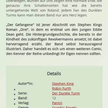
überwiegen, wühlen auf und zeigen eine normale Erde, die
genauso ihre Schattenseiten hat wie die bereits
untergehende Welt von Roland. Jedem Fan des Dunklen
Turms kann man diesen Band nur ans Herz legen.
„Der Gefangene“ ist jener Abschnitt von Stephen Kings
Roman „Drei“, in dem es erstmal um den jungen Eddie
Dean geht. Die Hintergrundgeschichte, die bereits in der
Kindheit des zukünftigen Revolvermanns ansetzt, ist dabei
hervorragend erzähl, der Band selbst herausragend
illustriert. Daher handelt es sich um einen weiteren Comic,
den Kenner der Reihe unbedingt ihr Eigen nennen sollten.
Details
Autor*in:
Stephen King
Robin Furth
Serie:
Der Dunkle Turm
Band:
12
Verlag:
Panini
Genre:
Graphic Novels