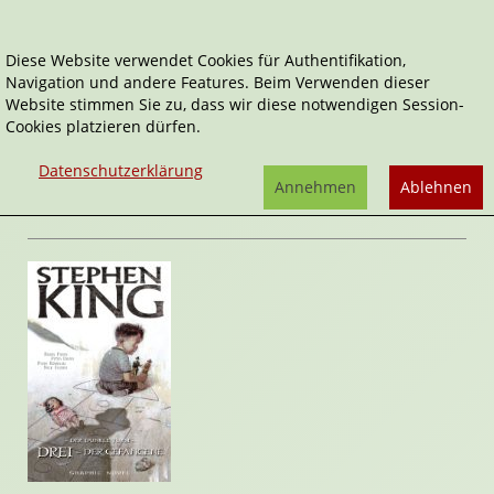
Diese Website verwendet Cookies für Authentifikation,
Navigation und andere Features. Beim Verwenden dieser
Home
Comics
Der Gefangene
Website stimmen Sie zu, dass wir diese notwendigen Session-
Cookies platzieren dürfen.
Der Dunkle Turm
Der Gefangene
Datenschutzerklärung
von
Stephen King
,
Robin Furth
Annehmen
Ablehnen
Rezension von Stefan Cernohuby | 29. Oktober 2015