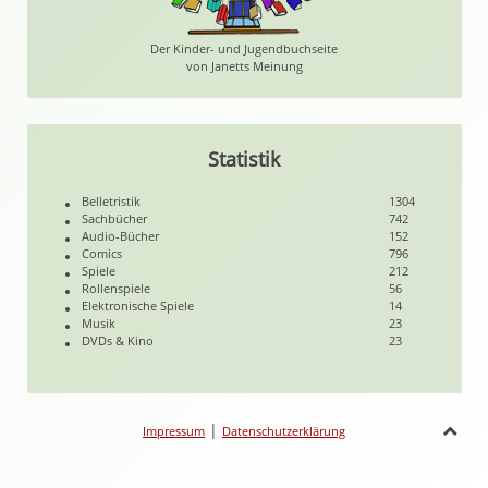
Der Kinder- und Jugendbuchseite
von Janetts Meinung
Statistik
Belletristik
1304
Sachbücher
742
Audio-Bücher
152
Comics
796
Spiele
212
Rollenspiele
56
Elektronische Spiele
14
Musik
23
DVDs & Kino
23
|
Impressum
Datenschutzerklärung