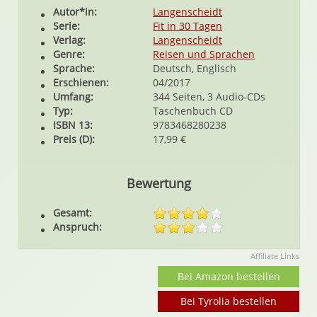
Autor*in:
Langenscheidt
Serie:
Fit in 30 Tagen
Verlag:
Langenscheidt
Genre:
Reisen und Sprachen
Sprache:
Deutsch, Englisch
Erschienen:
04/2017
Umfang:
344 Seiten, 3 Audio-CDs
Typ:
Taschenbuch CD
ISBN 13:
9783468280238
Preis (D):
17,99 €
Bewertung
Gesamt:
Anspruch:
Affiliate Links
Bei Amazon bestellen
Bei Tyrolia bestellen