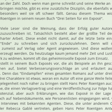
an der Zahl. Doch wenn man gerne schreibt und seine Werke an
bringen möchte, gibt es eine zusätzliche Disziplin, die ebenfalls wo
besonders weil sie oft schwer fällt. Genau diesem Thema wi
Roentgen in seinem neuen Buch "Drei Seiten für ein Exposé".
Viele Leser sind die Meinung, dass der Erfolg guter Auto
zuzuschreiben ist. Tatsächlich besteht aber der größte Teil de
harter Arbeit. Diese endet nicht damit, auf die letzte Seite 
"Ende" zu schreiben und sich zurückzulehnen. Denn will 
 er zumeist auf Verlag oder Agent angewiesen. Und diese wollen
berzeugt werden. Da heutzutage kaum jemand mehr Zeit und Lust 
k zu widmen, kommt oft das geheimnisvolle Exposé zum Einsatz.
tellt in seinem Buch Exposés vor, die als Beispiele an ihn gesc
en auf, bietet Verbesserungsvorschläge an und erläutert a
t. Denn das "Eindampfen" eines gesamten Romans auf unter drei
rei Charaktere ist etwas, woran ein Autor oft eine ganze Weile fei
legenheit noch näher zu bringen stellt Hans Peter Roentgen auch
he, die einen Verlagsvertrag und eine Veröffentlichung zur Folge ha
otenzial, aber auch Erklärungen, wie das Exposé in der Lage
h auf Nebendokumente, wie Personenlisten eingegangen wird, w
 Interviews mit bekannten Agenten. Diese, die unter anderem 
er Rebecca Gablé vertreten, geben Hans Peter Roentgen Ant