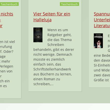
Taschenbuch
Taschenbuch
 nichts
Vier Seiten für ein
Spannun
-
Halleluja
Unterle
ür
Literatu
Wenn es um
Ratgeber geht,
E
die das Thema
n
n ist viel
Schreiben
p
erufung
behandeln, gibt es derer
G
f. Oder?
nicht wenige. Demnach
eine Bed
age
müsste es ziemlich
den davon
t mehr
einfach sein, das
SI-Einhei
Verlegen
Schriftstellerhandwerk
und Wide
chen von
aus Büchern zu lernen,
zwei davo
r
einen Roman zu
Größe ist
ch ein
schreiben,...
n es