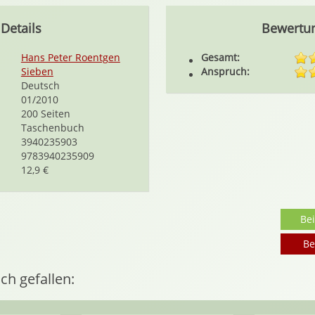
Details
Bewertu
Hans Peter Roentgen
Gesamt:
Sieben
Anspruch:
Deutsch
01/2010
200 Seiten
Taschenbuch
3940235903
9783940235909
12,9 €
Be
Be
ch gefallen: