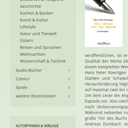
Geschichte
Kochen & Backen
Kunst & Kultur
Lifestyle
Natur und Tierwelt
Ostern
Reisen und Sprachen
Weihnachten
veröffentlichen, ist
Wissenschaft & Technik
Qualität des Werks ü
einem kompletten Wer
Audio-Bücher
Hans Peter Roentgen s
Stärken und Schwäch
Comics
Herausforderung lieg
Spiele
auf maximal zwei bis d
Um dem Leser die Ange
weitere Rezensionen
Exposés vor. Also solc
noch Verbesserungsp
Während nebenbei noc
große Teil des Buchs
Andreas Eschbach od
AUTOR*INNEN & VERLAGE