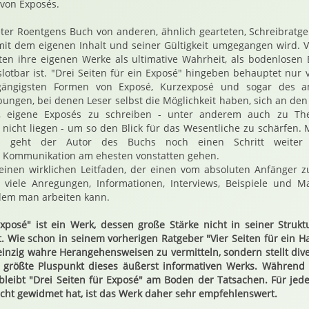
von Exposés.
er Roentgens Buch von anderen, ähnlich gearteten, Schreibratge
ie mit dem eigenen Inhalt und seiner Gültigkeit umgegangen wird. 
ten ihre eigenen Werke als ultimative Wahrheit, als bodenlosen
slotbar ist. "Drei Seiten für ein Exposé" hingeben behauptet nur 
 gängigsten Formen von Exposé, Kurzexposé und sogar des am
Übungen, bei denen Leser selbst die Möglichkeit haben, sich an de
n, eigene Exposés zu schreiben - unter anderem auch zu Th
 nicht liegen - um so den Blick für das Wesentliche zu schärfen. 
en geht der Autor des Buchs noch einen Schritt weiter 
 Kommunikation am ehesten vonstatten gehen.
einen wirklichen Leitfaden, der einen vom absoluten Anfänger 
viele Anregungen, Informationen, Interviews, Beispiele und M
dem man arbeiten kann.
Exposé" ist ein Werk, dessen große Stärke nicht in seiner Struk
t. Wie schon in seinem vorherigen Ratgeber "Vier Seiten für ein H
einzig wahre Herangehensweisen zu vermitteln, sondern stellt dive
r größte Pluspunkt dieses äußerst informativen Werks. Währen
leibt "Drei Seiten für Exposé" am Boden der Tatsachen. Für jed
ht gewidmet hat, ist das Werk daher sehr empfehlenswert.