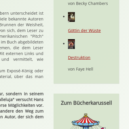
von Becky Chambers
bern unterscheidet ist
Viele bekannte Autoren
 Brunnen der Weisheit,
von sich, dem Leser zu
Göttin der Wüste
erikanischen "Pitch"
n im Buch abgebildeten
emen, die dem Leser
Mit externen Links und
Destruktion
und vermittelt, wie
von Faye Hell
zum Exposé-König oder
aterial, über das man
tur, sondern in seinem
alleluja" versucht Hans
Zum Bücherkarussell
rse Möglichkeiten vor.
d andere den Weg zum
en Autor, der sich dem