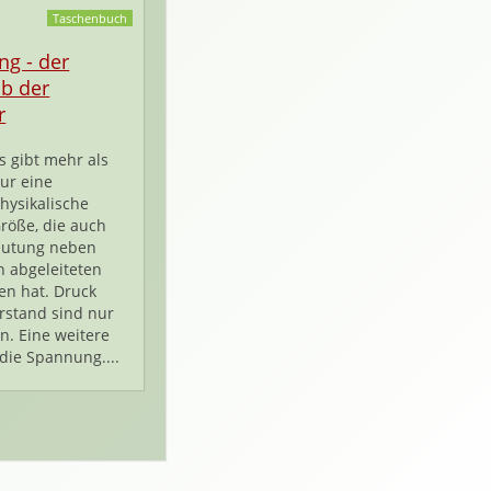
Taschenbuch
g - der
ib der
r
s gibt mehr als
ur eine
hysikalische
röße, die auch
eutung neben
 abgeleiteten
ten hat. Druck
rstand sind nur
n. Eine weitere
 die Spannung....