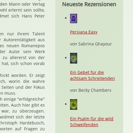
Neueste Rezensionen
 den Mann oder Verlag
hl erlernt sein sollte,
dmet sich Hans Peter
Persiana Easy
ren nur ihrem Talent
r Autorentätigkeit aus
von Sabrina Ghayour
eines neuen Romanepos
der Autor sein Werk
 zu allererst von der
hat, sich schon vorab
Ein Gebet für die
hickt worden. Er zeigt
achtsam Schreitenden
uch, worin die wahre
 Seiten und der Fokus
von Becky Chambers
len muss.
 einige "erfolgreiche"
tten. Auch hier gibt es
 war, zu überzeugen.
idmet sich der letzte
Ein Psalm für die wild
Christoph Hardebusch,
Schweifenden
worten auf Fragen zu