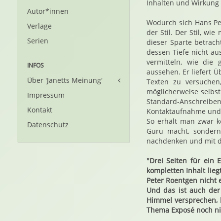
Inhalten und Wirkung 
Autor*innen
Wodurch sich Hans Pet
Verlage
der Stil. Der Stil, w
Serien
dieser Sparte betrach
dessen Tiefe nicht au
vermitteln, wie die
INFOS
aussehen. Er liefert 
Über 'Janetts Meinung'
Texten zu versuche
möglicherweise selbst
Impressum
Standard-Anschreib
Kontakt
Kontaktaufnahme und
So erhält man zwar k
Datenschutz
Guru macht, sondern 
nachdenken und mit 
"Drei Seiten für ein 
kompletten Inhalt lieg
Peter Roentgen nicht 
Und das ist auch de
Himmel versprechen, b
Thema Exposé noch nic