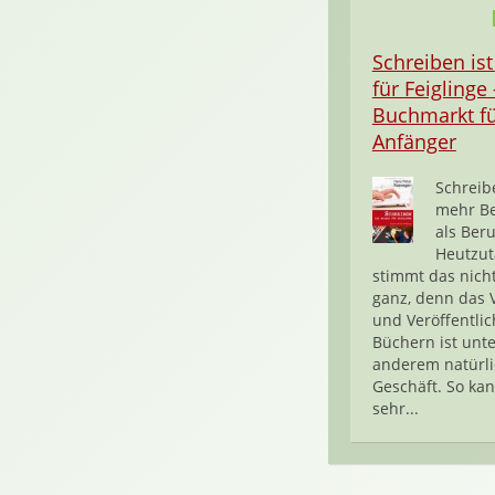
Schreiben ist
für Feiglinge 
Buchmarkt f
Anfänger
Schreibe
mehr B
als Beru
Heutzut
stimmt das nich
ganz, denn das 
und Veröffentli
Büchern ist unte
anderem natürli
Geschäft. So kan
sehr...