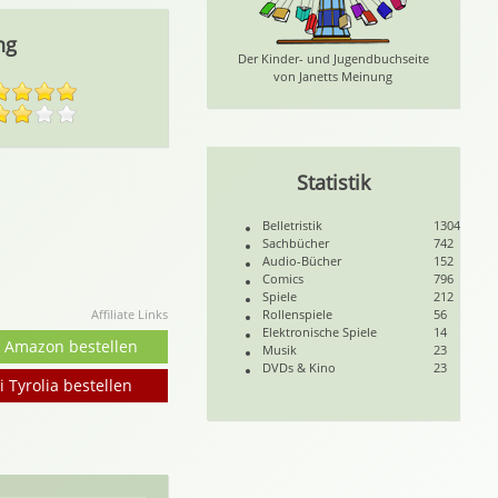
ng
Der Kinder- und Jugendbuchseite
von Janetts Meinung
Statistik
Belletristik
1304
Sachbücher
742
Audio-Bücher
152
Comics
796
Spiele
212
Affiliate Links
Rollenspiele
56
Elektronische Spiele
14
i Amazon bestellen
Musik
23
DVDs & Kino
23
i Tyrolia bestellen