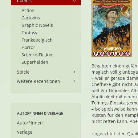
Comics
Action
Cartoons
Graphic Novels
Fantasy
Frankobelgisch
Horror
Science-Fiction
Superhelden
Begabten einen gefähr
Spiele
magisch völlig unbeg
– weil er gerade dami
weitere Rezensionen
Chefhexe gibt nicht a
halt ein fiktionales 
Ähnlichkeit mit einem
Tommys Einsatz, gemei
– beispielsweise kann 
AUTOR*INNEN & VERLAGE
Rüsten für den Kampf
nicht retten kann. Abe
Autor*innen
Verlage
Ungeachtet der Quali