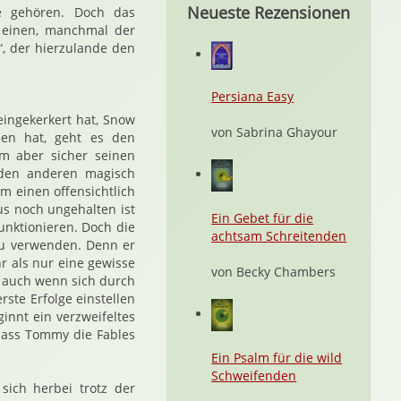
Neueste Rezensionen
he gehören. Doch das
r einen, manchmal der
“, der hierzulande den
Persiana Easy
eingekerkert hat, Snow
von Sabrina Ghayour
men hat, geht es den
m aber sicher seinen
 den anderen magisch
m einen offensichtlich
s noch ungehalten ist
Ein Gebet für die
unktionieren. Doch die
achtsam Schreitenden
 zu verwenden. Denn er
r als nur eine gewisse
von Becky Chambers
h auch wenn sich durch
ste Erfolge einstellen
ginnt ein verzweifeltes
dass Tommy die Fables
Ein Psalm für die wild
Schweifenden
sich herbei trotz der