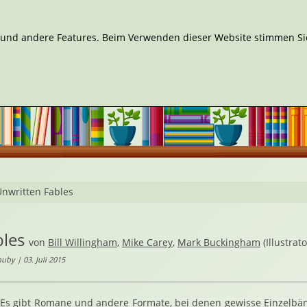
n und andere Features. Beim Verwenden dieser Website stimmen Sie
nwritten Fables
bles
von
Bill Willingham
,
Mike Carey
,
Mark Buckingham
(Illustrato
by | 03. Juli 2015
Es gibt Romane und andere Formate, bei denen gewisse Einzelbän