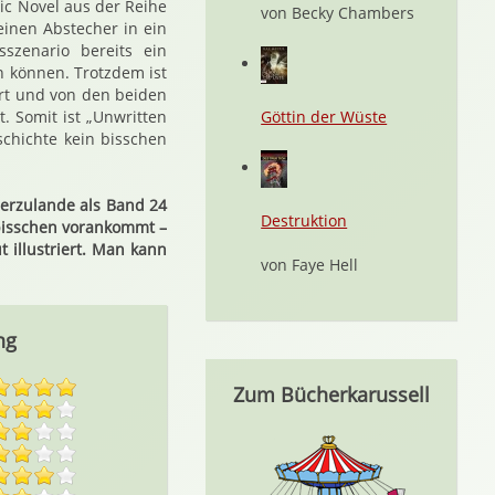
ic Novel aus der Reihe
von Becky Chambers
einen Abstecher in ein
sszenario bereits ein
n können. Trotzdem ist
rt und von den beiden
. Somit ist „Unwritten
Göttin der Wüste
chichte kein bisschen
hierzulande als Band 24
Destruktion
 bisschen vorankommt –
 illustriert. Man kann
von Faye Hell
ng
Zum Bücherkarussell