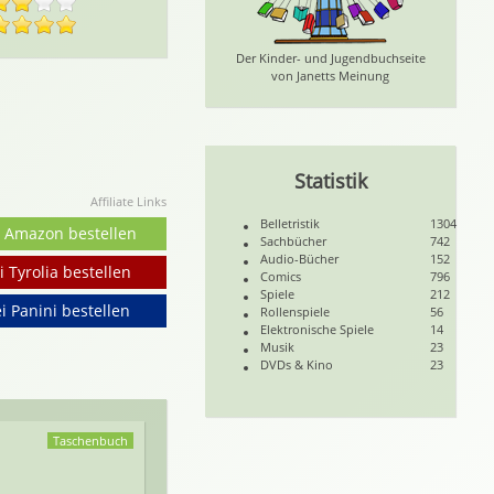
Der Kinder- und Jugendbuchseite
von Janetts Meinung
Statistik
Affiliate Links
Belletristik
1304
i Amazon bestellen
Sachbücher
742
Audio-Bücher
152
i Tyrolia bestellen
Comics
796
Spiele
212
i Panini bestellen
Rollenspiele
56
Elektronische Spiele
14
Musik
23
DVDs & Kino
23
Taschenbuch