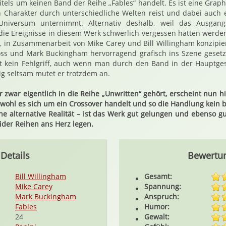
tels um keinen Band der Reihe „Fables“ handelt. Es ist eine Graph
in Charakter durch unterschiedliche Welten reist und dabei auch 
“-Universum unternimmt. Alternativ deshalb, weil das Ausgang
die Ereignisse in diesem Werk schwerlich vergessen hätten werde
, in Zusammenarbeit von Mike Carey und Bill Willingham konzipie
ross und Mark Buckingham hervorragend grafisch ins Szene gesetzt
t kein Fehlgriff, auch wenn man durch den Band in der Hauptges
g seltsam mutet er trotzdem an.
r zwar eigentlich in die Reihe „Unwritten“ gehört, erscheint nun 
bwohl es sich um ein Crossover handelt und so die Handlung kein
ne alternative Realität – ist das Werk gut gelungen und ebenso gut
ider Reihen ans Herz legen.
Details
Bewertu
Bill Willingham
Gesamt:
Mike Carey
Spannung:
Mark Buckingham
Anspruch:
Fables
Humor:
24
Gewalt: