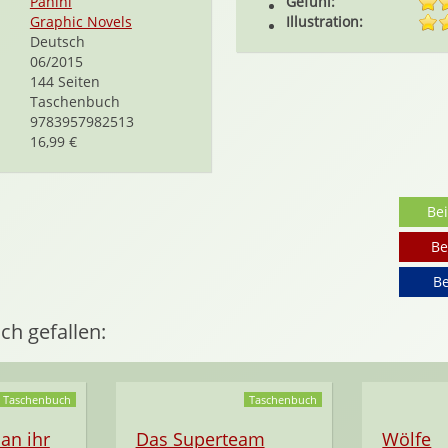
Panini
Gefühl:
Graphic Novels
Illustration:
Deutsch
06/2015
144 Seiten
Taschenbuch
9783957982513
16,99 €
Be
Be
Be
ch gefallen:
Taschenbuch
Taschenbuch
 an ihr
Das Superteam
Wölfe