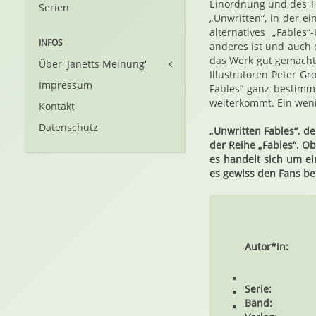
Einordnung und des Ti
Serien
„Unwritten“, in der e
alternatives „Fables
INFOS
anderes ist und auch 
das Werk gut gemacht
Über 'Janetts Meinung'
Illustratoren Peter G
Impressum
Fables“ ganz bestimm
weiterkommt. Ein weni
Kontakt
Datenschutz
„Unwritten Fables“, de
der Reihe „Fables“. O
es handelt sich um ei
es gewiss den Fans be
Autor*in:
Serie:
Band: