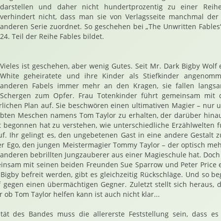
darstellen und daher nicht hundertprozentig zu einer Rei
verhindert nicht, dass man sie von Verlagsseite manchmal de
anderen Serie zuordnet. So geschehen bei „The Unwritten Fables
24. Teil der Reihe Fables bildet.
Vieles ist geschehen, aber wenig Gutes. Seit Mr. Dark Bigby Wolf 
White geheiratete und ihre Kinder als Stiefkinder angenom
anderen Fabels immer mehr an den Kragen, sie fallen langsa
Schergen zum Opfer. Frau Totenkinder führt gemeinsam mit
lichen Plan auf. Sie beschwören einen ultimativen Magier – nur u
abten Meschen namens Tom Taylor zu erhalten, der darüber hinau
t begonnen hat zu verstehen, wie unterschiedliche Erzählwelten f
uf. Ihr gelingt es, den ungebetenen Gast in eine andere Gestalt
Alter Ego, den jungen Meistermagier Tommy Taylor – der optisch meh
 anderen bebrillten Jungzauberer aus einer Magieschule hat. Doc
nsam mit seinen beiden Freunden Sue Sparrow und Peter Price er
Bigby befreit werden, gibt es gleichzeitig Rückschläge. Und so be
 gegen einen übermächtigen Gegner. Zuletzt stellt sich heraus, 
r ob Tom Taylor helfen kann ist auch nicht klar...
tät des Bandes muss die allererste Feststellung sein, dass es 