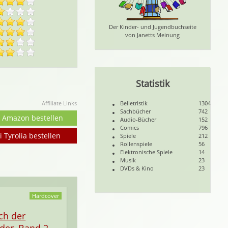
Der Kinder- und Jugendbuchseite
von Janetts Meinung
Statistik
Affiliate Links
Belletristik
1304
Sachbücher
742
i Amazon bestellen
Audio-Bücher
152
Comics
796
i Tyrolia bestellen
Spiele
212
Rollenspiele
56
Elektronische Spiele
14
Musik
23
DVDs & Kino
23
Hardcover
ch der