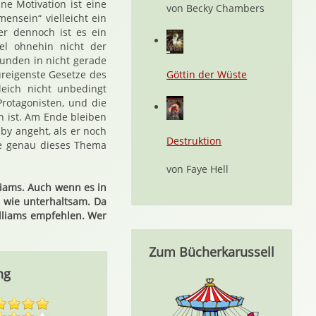
ne Motivation ist eine
von Becky Chambers
ensein“ vielleicht ein
er dennoch ist es ein
el ohnehin nicht der
unden in nicht gerade
reigenste Gesetze des
Göttin der Wüste
eich nicht unbedingt
Protagonisten, und die
h ist. Am Ende bleiben
by angeht, als er noch
Destruktion
ie genau dieses Thema
von Faye Hell
liams. Auch wenn es in
 wie unterhaltsam. Da
lliams empfehlen. Wer
Zum Bücherkarussell
ng