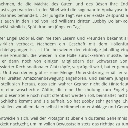
nehmen, da die Mächte des Guten und des Bösen ihre Endsc
austragen werden. In der Bibel wird die sogenannte Apokalypse i
Johannes behandelt. „Der jüngste Tag“, wie der exakte Zeitpunkt 
es auch in den Titel von Tad Williams dritten „Bobby Dollar“-Ro
heißt nämlich „Spät dran am Jüngsten Tag“.
Der Engel Doloriel, den meisten Lesern und Freunden bekannt als
wirklich verbockt. Nachdem ein Geschäft mit dem Höllenfür
schiefgegangen ist, ist für ihn wieder der eintönige Joballtag ei
seine Freundin, die wieder in die Hölle zurückkehren musste, nic
ls er dann noch von einigen Mitgliedern der Schwarzen Son
sierter Rechtsnationaler Glatzköpfe, verprügelt wird, hat er genug
d. Und von denen gibt es eine Menge. Unterstützung erhält er v
einer uralten Amazonenbewegung angehören, und seinem jungen 
r stellt sich heraus, dass sein wahrer Gegner nicht die Hinterleu
ern eine waschechte Göttin, die eine Umschulung zum Engel 
n dieser Stelle noch nicht offenbart werden soll, beinhaltet nicht
 Schliche kommt und sie aufhält. So hat Bobby sehr geringe Ch
 stellen, vor allem da er selbst im Himmel unter Anklage und Gene
twickeln sich, weil der Protagonist über ein düsteres Geheimnis
gkeit nachgeht, um im vollen Bewusstsein stets das richtige zu tun