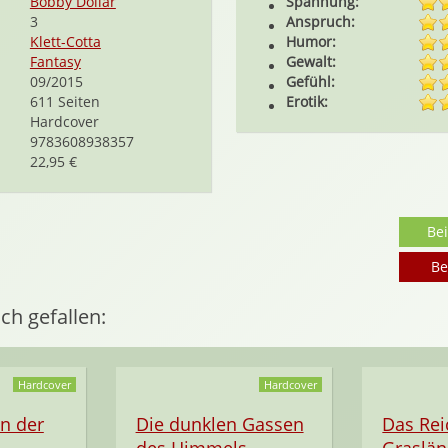
Bobby Dollar
Spannung:
3
Anspruch:
Klett-Cotta
Humor:
Fantasy
Gewalt:
09/2015
Gefühl:
611 Seiten
Erotik:
Hardcover
9783608938357
22,95 €
Be
Be
ch gefallen:
Hardcover
Hardcover
n der
Die dunklen Gassen
Das Rei