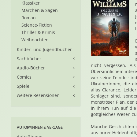
Klassiker
Märchen & Sagen
Roman
Science-Fiction
Thriller & Krimis
Weihnachten
Kinder- und Jugendbücher
Sachbücher
nicht vergessen. A
Audio-Bücher
Übersinnlichem interes
Comics
wer seine Feinde sin
Ukrainerinnen, die 
Spiele
alias Clarance. Leide
weitere Rezensionen
Schläger sind, sond
monströser Plan, der a
in ihrem Tun auf die
gottgleiches Wesen zu
Manche Geschichten en
AUTOR*INNEN & VERLAGE
aus purer Heldenhafti
Autor*innen