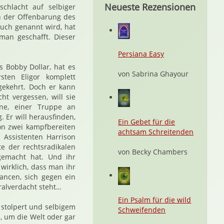
Neueste Rezensionen
hlacht auf selbiger
n der Offenbarung des
auch genannt wird, hat
man geschafft. Dieser
Persiana Easy
 Bobby Dollar, hat es
von Sabrina Ghayour
sten Eligor komplett
ngekehrt. Doch er kann
ht vergessen, will sie
ne, einer Truppe an
. Er will herausfinden,
Ein Gebet für die
on zwei kampfbereiten
achtsam Schreitenden
Assistenten Harrison
te der rechtsradikalen
von Becky Chambers
gemacht hat. Und ihr
 wirklich, dass man ihr
ancen, sich gegen ein
ralverdacht steht…
Ein Psalm für die wild
 stolpert und selbigem
Schweifenden
, um die Welt oder gar