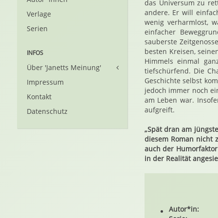
das Universum zu rett
andere. Er will einfa
Verlage
wenig verharmlost, w
Serien
einfacher Beweggrun
sauberste Zeitgenoss
besten Kreisen, sein
INFOS
Himmels einmal ganz
Über 'Janetts Meinung'
tiefschürfend. Die Ch
Geschichte selbst kom
Impressum
jedoch immer noch ein
Kontakt
am Leben war. Insofe
aufgreift.
Datenschutz
„Spät dran am jüngste
diesem Roman nicht z
auch der Humorfaktor
in der Realität angesi
Autor*in: