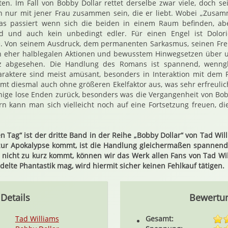
en. Im Fall von Bobby Dollar rettet derselbe zwar viele, doch sei
ch nur mit jener Frau zusammen sein, die er liebt. Wobei „Zusamm
as passiert wenn sich die beiden in einem Raum befinden, ab
d und auch kein unbedingt edler. Für einen Engel ist Dolori
e. Von seinem Ausdruck, dem permanenten Sarkasmus, seinen Fre
en eher halblegalen Aktionen und bewusstem Hinwegsetzen über u
 abgesehen. Die Handlung des Romans ist spannend, wenngl
araktere sind meist amüsant, besonders in Interaktion mit dem 
mt diesmal auch ohne größeren Ekelfaktor aus, was sehr erfreulic
ige lose Enden zurück, besonders was die Vergangenheit von Bob
rn kann man sich vielleicht noch auf eine Fortsetzung freuen, d
n Tag“ ist der dritte Band in der Reihe „Bobby Dollar“ von Tad Wil
ur Apokalypse kommt, ist die Handlung gleichermaßen spannend
 nicht zu kurz kommt, können wir das Werk allen Fans von Tad Wi
edelte Phantastik mag, wird hiermit sicher keinen Fehlkauf tätigen.
Details
Bewertu
Tad Williams
Gesamt: