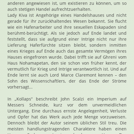
anderen angewiesen ist, um existieren zu können, um so
auch stetigen Handel aufrechtzuerhalten.
Lady Kiva ist Angehörige eines Handelshauses und nicht
gerade für ihr zurückhaltendes Wesen bekannt. Sie flucht
wie ein Hafenarbeiter und ihre sexuellen Eskapaden sind
berühmt-berüchtigt. Als sie jedoch auf Ende landet und
feststellt, dass sie aufgrund einer Intrige nicht nur ihre
Lieferung Haferfürchte sitzen bleibt, sondern inmitten
eines Krieges auf Ende auch das gesamte Vermögen ihres
Hauses eingefroren wurde. Dabei trifft sie auf Ghreni vom
Haus Nohamapetan, den sie schon von früher kennt, der
vermutlich für Krieg und Intrige verantwortlich ist. Und auf
Ende lernt sie auch Lord Marce Claremont kennen – den
Sohn des Wissenschaftlers, der das Ende der Ströme
vorhersagt...
In „Kollaps“ beschreibt John Scalzi ein Imperium auf
Messers Schneide, kurz vor dem unvermeidlichen
Untergang. Eine durchaus ernste Angelegenheit, Verluste
und Opfer hat das Werk auch jede Menge vorzuweisen.
Dennoch bleibt der Autor seinem üblichen Stil treu. Die
meisten handlungstragenden Charaktere haben einen