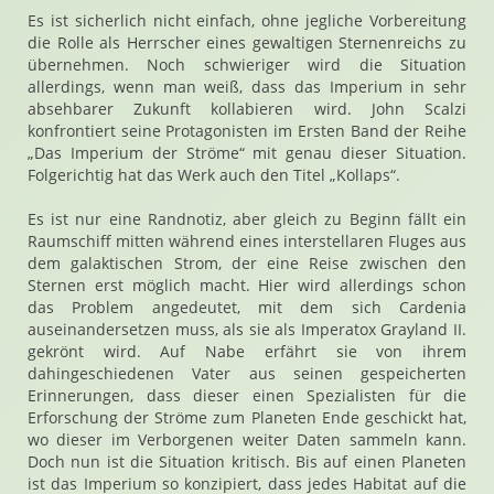
Es ist sicherlich nicht einfach, ohne jegliche Vorbereitung
die Rolle als Herrscher eines gewaltigen Sternenreichs zu
übernehmen. Noch schwieriger wird die Situation
allerdings, wenn man weiß, dass das Imperium in sehr
absehbarer Zukunft kollabieren wird. John Scalzi
konfrontiert seine Protagonisten im Ersten Band der Reihe
„Das Imperium der Ströme“ mit genau dieser Situation.
Folgerichtig hat das Werk auch den Titel „Kollaps“.
Es ist nur eine Randnotiz, aber gleich zu Beginn fällt ein
Raumschiff mitten während eines interstellaren Fluges aus
dem galaktischen Strom, der eine Reise zwischen den
Sternen erst möglich macht. Hier wird allerdings schon
das Problem angedeutet, mit dem sich Cardenia
auseinandersetzen muss, als sie als Imperatox Grayland II.
gekrönt wird. Auf Nabe erfährt sie von ihrem
dahingeschiedenen Vater aus seinen gespeicherten
Erinnerungen, dass dieser einen Spezialisten für die
Erforschung der Ströme zum Planeten Ende geschickt hat,
wo dieser im Verborgenen weiter Daten sammeln kann.
Doch nun ist die Situation kritisch. Bis auf einen Planeten
ist das Imperium so konzipiert, dass jedes Habitat auf die