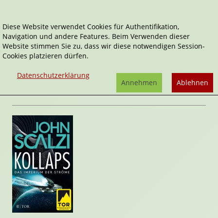
Diese Website verwendet Cookies für Authentifikation,
Navigation und andere Features. Beim Verwenden dieser
Home
Belletristik
Kollaps
Website stimmen Sie zu, dass wir diese notwendigen Session-
Cookies platzieren dürfen.
Das Imperium der Ströme
Kollaps
Datenschutzerklärung
von
John Scalzi
Annehmen
Ablehnen
Rezension von Stefan Cernohuby | 21. Oktober 2017