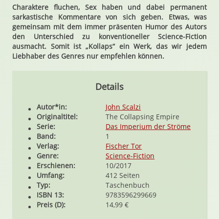
Charaktere fluchen, Sex haben und dabei permanent
sarkastische Kommentare von sich geben. Etwas, was
gemeinsam mit dem immer präsenten Humor des Autors
den Unterschied zu konventioneller Science-Fiction
ausmacht. Somit ist „Kollaps“ ein Werk, das wir jedem
Liebhaber des Genres nur empfehlen können.
Details
Autor*in:
John Scalzi
Originaltitel:
The Collapsing Empire
Serie:
Das Imperium der Ströme
Band:
1
Verlag:
Fischer Tor
Genre:
Science-Fiction
Erschienen:
10/2017
Umfang:
412 Seiten
Typ:
Taschenbuch
ISBN 13:
9783596299669
Preis (D):
14,99 €