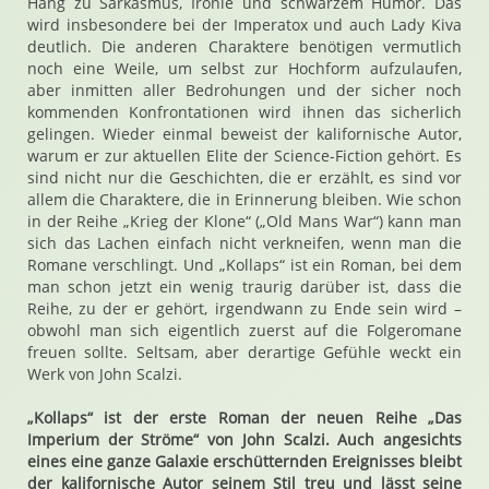
Hang zu Sarkasmus, Ironie und schwarzem Humor. Das
wird insbesondere bei der Imperatox und auch Lady Kiva
deutlich. Die anderen Charaktere benötigen vermutlich
noch eine Weile, um selbst zur Hochform aufzulaufen,
aber inmitten aller Bedrohungen und der sicher noch
kommenden Konfrontationen wird ihnen das sicherlich
gelingen. Wieder einmal beweist der kalifornische Autor,
warum er zur aktuellen Elite der Science-Fiction gehört. Es
sind nicht nur die Geschichten, die er erzählt, es sind vor
allem die Charaktere, die in Erinnerung bleiben. Wie schon
in der Reihe „Krieg der Klone“ („Old Mans War“) kann man
sich das Lachen einfach nicht verkneifen, wenn man die
Romane verschlingt. Und „Kollaps“ ist ein Roman, bei dem
man schon jetzt ein wenig traurig darüber ist, dass die
Reihe, zu der er gehört, irgendwann zu Ende sein wird –
obwohl man sich eigentlich zuerst auf die Folgeromane
freuen sollte. Seltsam, aber derartige Gefühle weckt ein
Werk von John Scalzi.
„Kollaps“ ist der erste Roman der neuen Reihe „Das
Imperium der Ströme“ von John Scalzi. Auch angesichts
eines eine ganze Galaxie erschütternden Ereignisses bleibt
der kalifornische Autor seinem Stil treu und lässt seine