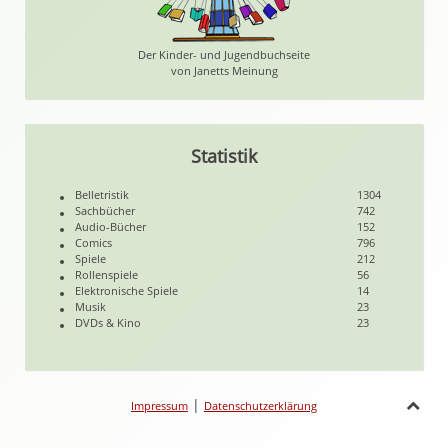
Der Kinder- und Jugendbuchseite
von Janetts Meinung
Statistik
Belletristik
1304
Sachbücher
742
Audio-Bücher
152
Comics
796
Spiele
212
Rollenspiele
56
Elektronische Spiele
14
Musik
23
DVDs & Kino
23
|
Impressum
Datenschutzerklärung