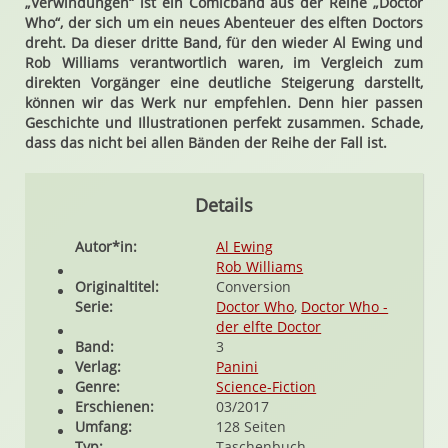
„Verwindungen“ ist ein Comicband aus der Reihe „Doctor
Who“, der sich um ein neues Abenteuer des elften Doctors
dreht. Da dieser dritte Band, für den wieder Al Ewing und
Rob Williams verantwortlich waren, im Vergleich zum
direkten Vorgänger eine deutliche Steigerung darstellt,
können wir das Werk nur empfehlen. Denn hier passen
Geschichte und Illustrationen perfekt zusammen. Schade,
dass das nicht bei allen Bänden der Reihe der Fall ist.
Details
Autor*in:
Al Ewing
Rob Williams
Originaltitel:
Conversion
Serie:
Doctor Who
,
Doctor Who -
der elfte Doctor
Band:
3
Verlag:
Panini
Genre:
Science-Fiction
Erschienen:
03/2017
Umfang:
128 Seiten
Typ:
Taschenbuch