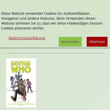
Diese Website verwendet Cookies für Authentifikation,
Navigation und andere Features. Beim Verwenden dieser
Home
Comics
Verwindungen
Website stimmen Sie zu, dass wir diese notwendigen Session-
Cookies platzieren dürfen.
Doctor Who
,
Doctor Who - der elfte Doctor
Verwindungen
Datenschutzerklärung
von
Al Ewing
,
Rob Williams
Annehmen
Ablehnen
Rezension von Stefan Cernohuby | 21. Juli 2017