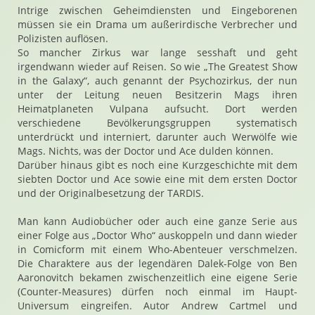
Intrige zwischen Geheimdiensten und Eingeborenen
müssen sie ein Drama um außerirdische Verbrecher und
Polizisten auflösen.
So mancher Zirkus war lange sesshaft und geht
irgendwann wieder auf Reisen. So wie „The Greatest Show
in the Galaxy“, auch genannt der Psychozirkus, der nun
unter der Leitung neuen Besitzerin Mags ihren
Heimatplaneten Vulpana aufsucht. Dort werden
verschiedene Bevölkerungsgruppen systematisch
unterdrückt und interniert, darunter auch Werwölfe wie
Mags. Nichts, was der Doctor und Ace dulden können.
Darüber hinaus gibt es noch eine Kurzgeschichte mit dem
siebten Doctor und Ace sowie eine mit dem ersten Doctor
und der Originalbesetzung der TARDIS.
Man kann Audiobücher oder auch eine ganze Serie aus
einer Folge aus „Doctor Who“ auskoppeln und dann wieder
in Comicform mit einem Who-Abenteuer verschmelzen.
Die Charaktere aus der legendären Dalek-Folge von Ben
Aaronovitch bekamen zwischenzeitlich eine eigene Serie
(Counter-Measures) dürfen noch einmal im Haupt-
Universum eingreifen. Autor Andrew Cartmel und