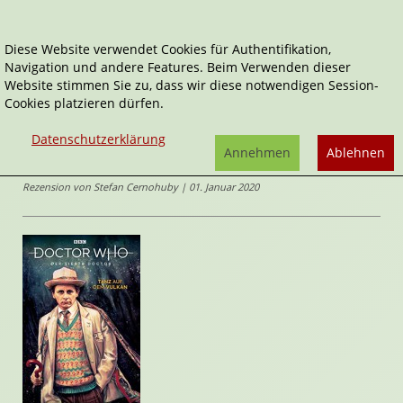
Diese Website verwendet Cookies für Authentifikation,
Navigation und andere Features. Beim Verwenden dieser
Home
Comics
Tanz auf dem Vulkan
Website stimmen Sie zu, dass wir diese notwendigen Session-
Cookies platzieren dürfen.
Doctor Who
Tanz auf dem Vulkan
Datenschutzerklärung
von
Ben Aaronovitch
,
Annehmen
Ablehnen
Andrew Cartmel
,
Christopher Jones
(Illustrator*in)
Rezension von Stefan Cernohuby | 01. Januar 2020