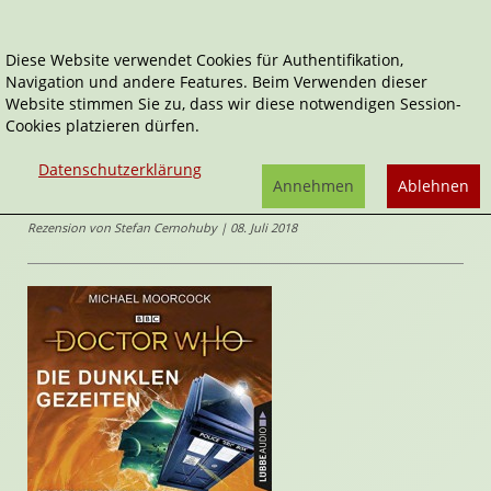
Diese Website verwendet Cookies für Authentifikation,
Navigation und andere Features. Beim Verwenden dieser
Home
Audio-Bücher
Die dunklen Gezeiten
Website stimmen Sie zu, dass wir diese notwendigen Session-
Cookies platzieren dürfen.
Doctor Who
,
Doctor Who - der elfte Doctor
Die dunklen Gezeiten
Datenschutzerklärung
von
Michael Moorcock
,
Annehmen
Ablehnen
Tobias Nath
(Sprecher*in)
Rezension von Stefan Cernohuby | 08. Juli 2018