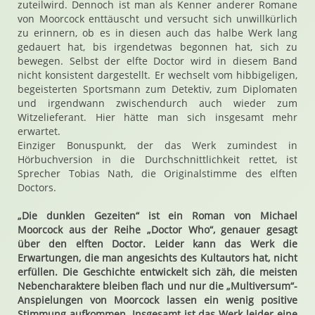
zuteilwird. Dennoch ist man als Kenner anderer Romane
von Moorcock enttäuscht und versucht sich unwillkürlich
zu erinnern, ob es in diesen auch das halbe Werk lang
gedauert hat, bis irgendetwas begonnen hat, sich zu
bewegen. Selbst der elfte Doctor wird in diesem Band
nicht konsistent dargestellt. Er wechselt vom hibbigeligen,
begeisterten Sportsmann zum Detektiv, zum Diplomaten
und irgendwann zwischendurch auch wieder zum
Witzelieferant. Hier hätte man sich insgesamt mehr
erwartet.
Einziger Bonuspunkt, der das Werk zumindest in
Hörbuchversion in die Durchschnittlichkeit rettet, ist
Sprecher Tobias Nath, die Originalstimme des elften
Doctors.
„Die dunklen Gezeiten“ ist ein Roman von Michael
Moorcock aus der Reihe „Doctor Who“, genauer gesagt
über den elften Doctor. Leider kann das Werk die
Erwartungen, die man angesichts des Kultautors hat, nicht
erfüllen. Die Geschichte entwickelt sich zäh, die meisten
Nebencharaktere bleiben flach und nur die „Multiversum“-
Anspielungen von Moorcock lassen ein wenig positive
Stimmung aufkommen. Insgesamt ist das Werk leider eine