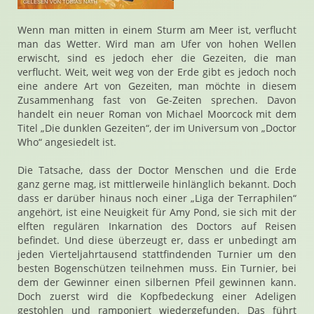
Wenn man mitten in einem Sturm am Meer ist, verflucht
man das Wetter. Wird man am Ufer von hohen Wellen
erwischt, sind es jedoch eher die Gezeiten, die man
verflucht. Weit, weit weg von der Erde gibt es jedoch noch
eine andere Art von Gezeiten, man möchte in diesem
Zusammenhang fast von Ge-Zeiten sprechen. Davon
handelt ein neuer Roman von Michael Moorcock mit dem
Titel „Die dunklen Gezeiten“, der im Universum von „Doctor
Who“ angesiedelt ist.
Die Tatsache, dass der Doctor Menschen und die Erde
ganz gerne mag, ist mittlerweile hinlänglich bekannt. Doch
dass er darüber hinaus noch einer „Liga der Terraphilen“
angehört, ist eine Neuigkeit für Amy Pond, sie sich mit der
elften regulären Inkarnation des Doctors auf Reisen
befindet. Und diese überzeugt er, dass er unbedingt am
jeden Vierteljahrtausend stattfindenden Turnier um den
besten Bogenschützen teilnehmen muss. Ein Turnier, bei
dem der Gewinner einen silbernen Pfeil gewinnen kann.
Doch zuerst wird die Kopfbedeckung einer Adeligen
gestohlen und ramponiert wiedergefunden. Das führt