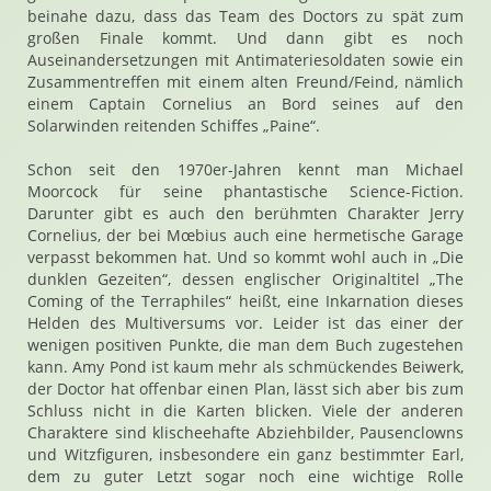
beinahe dazu, dass das Team des Doctors zu spät zum
großen Finale kommt. Und dann gibt es noch
Auseinandersetzungen mit Antimateriesoldaten sowie ein
Zusammentreffen mit einem alten Freund/Feind, nämlich
einem Captain Cornelius an Bord seines auf den
Solarwinden reitenden Schiffes „Paine“.
Schon seit den 1970er-Jahren kennt man Michael
Moorcock für seine phantastische Science-Fiction.
Darunter gibt es auch den berühmten Charakter Jerry
Cornelius, der bei Mœbius auch eine hermetische Garage
verpasst bekommen hat. Und so kommt wohl auch in „Die
dunklen Gezeiten“, dessen englischer Originaltitel „The
Coming of the Terraphiles“ heißt, eine Inkarnation dieses
Helden des Multiversums vor. Leider ist das einer der
wenigen positiven Punkte, die man dem Buch zugestehen
kann. Amy Pond ist kaum mehr als schmückendes Beiwerk,
der Doctor hat offenbar einen Plan, lässt sich aber bis zum
Schluss nicht in die Karten blicken. Viele der anderen
Charaktere sind klischeehafte Abziehbilder, Pausenclowns
und Witzfiguren, insbesondere ein ganz bestimmter Earl,
dem zu guter Letzt sogar noch eine wichtige Rolle