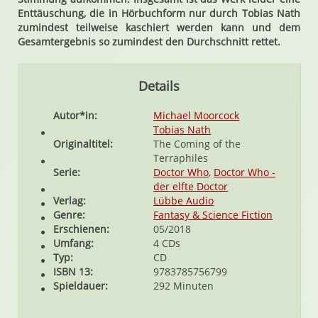
Enttäuschung, die in Hörbuchform nur durch Tobias Nath
zumindest teilweise kaschiert werden kann und dem
Gesamtergebnis so zumindest den Durchschnitt rettet.
Details
Autor*in:
Michael Moorcock
Tobias Nath
Originaltitel:
The Coming of the
Terraphiles
Serie:
Doctor Who
,
Doctor Who -
der elfte Doctor
Verlag:
Lübbe Audio
Genre:
Fantasy & Science Fiction
Erschienen:
05/2018
Umfang:
4 CDs
Typ:
CD
ISBN 13:
9783785756799
Spieldauer:
292 Minuten