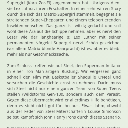
Supergirl (Kara Zor-El) angenommen hat. Übrigens dient
sie Lex Luthor, ihrem Erschaffer. In einer sehr wirren Story
durch die sich das Matrix-Supergirl stammelt, begegnet sie
streitenden Super-Ehepaaren und einem teleportierenden
Insektenmenschen. Das ganze ist witzig gedacht und soll
wohl diese Ära auf die Schippe nehmen, aber es nervt den
Leser wie der langhaarige (!) Lex Luthor mit seiner
permanenten Nörgelei Supergirl nervt. Schön gezeichnet
(vor allem Matrix blonde Haarpracht) ist es, aber es bleibt
mehr als nur Geschmackssache.
Zum Schluss treffen wir auf Steel, den Superman-Imitator
in einer Iron Man-artigen Rüstung. Wir vergessen ganz
schnell den Film mit Basketballer Shaquille O’Neal und
versuchen die Geschichte ernst zu nehmen. Darin muss
sich Steel nicht nur einem ganzen Team von Super-Teens
stellen (Wildstorms Gen-13!), sondern auch dem Parasit.
Gegen diese Übermacht wird er allerdings Hilfe benötigen,
denn es sieht nicht gut für ihn aus. Etwas lahm, obwohl
aus der Feder von Steel-Miterschafferin Louise Simonson
selbst, kämpft sich John Henry Irons durch dieses Szenario.