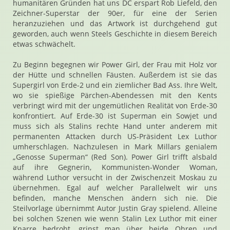
humanitären Gründen hat uns DC erspart Rob Liefeld, den
Zeichner-Superstar der 90er, für eine der Serien
heranzuziehen und das Artwork ist durchgehend gut
geworden, auch wenn Steels Geschichte in diesem Bereich
etwas schwächelt.
Zu Beginn begegnen wir Power Girl, der Frau mit Holz vor
der Hütte und schnellen Fäusten. Außerdem ist sie das
Supergirl von Erde-2 und ein ziemlicher Bad Ass. Ihre Welt,
wo sie spießige Pärchen-Abendessen mit den Kents
verbringt wird mit der ungemütlichen Realität von Erde-30
konfrontiert. Auf Erde-30 ist Superman ein Sowjet und
muss sich als Stalins rechte Hand unter anderem mit
permanenten Attacken durch US-Präsident Lex Luthor
umherschlagen. Nachzulesen in Mark Millars genialem
„Genosse Superman“ (Red Son). Power Girl trifft alsbald
auf ihre Gegnerin, Kommunisten-Wonder Woman,
während Luthor versucht in der Zwischenzeit Moskau zu
übernehmen. Egal auf welcher Parallelwelt wir uns
befinden, manche Menschen ändern sich nie. Die
Steilvorlage übernimmt Autor Justin Gray spielend. Alleine
bei solchen Szenen wie wenn Stalin Lex Luthor mit einer
Knarre bedroht, grinst man über beide Ohren und