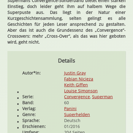
Supermans Convergence-Sonderband bietet einen starken
Einstieg, doch leider geht ihm auf halbem Wege die
Superpuste aus. Das liegt in der Natur einer
Kurzgeschichtensammlung, selten gelingt es alle
Geschichten für jeden Leser ansprechend zu gestalten.
Aber das ist auch die Grundessenz des „Convergence“-
Crossovers: mehr „Cross-Over“, als das was hier geboten
wird, geht nicht.
Details
Autor*in:
Justin Gray
Fabian Nicieza
Keith Giffen
Louise Simonson
Serie:
Convergence
,
Superman
Band:
60
Verlag:
Panini
Genre:
Superhelden
Sprache:
Deutsch
Erschienen:
01/2016
Umfang:
204 Seiten