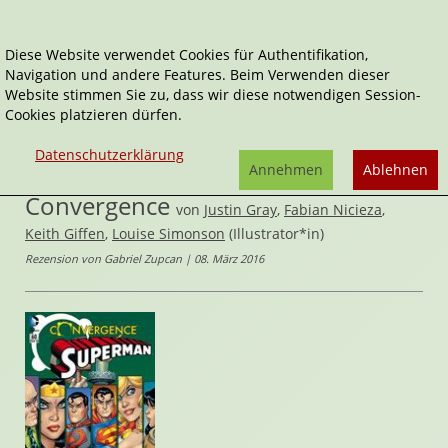
Diese Website verwendet Cookies für Authentifikation,
Navigation und andere Features. Beim Verwenden dieser
Home
Comics
Website stimmen Sie zu, dass wir diese notwendigen Session-
Superman Sonderband: Convergence
Cookies platzieren dürfen.
Convergence
,
Superman
Datenschutzerklärung
Superman Sonderband:
Annehmen
Ablehnen
Convergence
von
Justin Gray
,
Fabian Nicieza
,
Keith Giffen
,
Louise Simonson
(Illustrator*in)
Rezension von Gabriel Zupcan | 08. März 2016