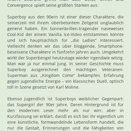
Convergence spielt seine größten Stärken aus.
Superboy aus den 90ern ist einer dieser Charaktere, die
seinerzeit mit ihrem überbetontem Zeitgeist unglaublich
genervt haben. Ein Sonnenbrillen-tragender naseweises
Cool-Kid der einem Vanilla Ice-Video entstammen könnte
und sich hauptsächlich für „die Ladies“ interessiert.
Vielleicht denken wir das über bloggende, Smartphone-
besessene Charaktere in fünfzehn Jahren auch. Umgekehrt
wirkt der Superbengel heutzutage wieder irgendwie witzig.
Man war ja nur einmal jung. In seiner Geschichte muss
Superboy ausgerechnet den mächtigen Veteranen-
Superman aus „Kingdom Come“ bekämpfen. Erfahrung
gegen jugendliche Energie – ein klassisches Duell, optisch
toll in Szene gesetzt von Karl Moline.
Ebenso jugendlich ist Superboys weiblicher Gegenpart:
das Supergirl der 90er Jahre. Deren Hintergrund ist für
den modernen Leser mehr als nur wirr, aber in
Kurzfassung sei erklärt, dassß es sich bei ihr eigentlich um
eine künstliche, formwandelnde Lebensform handelt, die
nur die Gestalt, Erinnerungen und die Fähigkeiten von