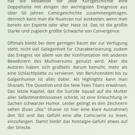
hat die Redaktion vor jede Kurzgeschichte eine
Doppelseite mit einigen der wichtigsten Ereignisse aus
über 50 Jahren Comicgeschichte zusammengetragen,
dennoch kann man die Nuancen nur auskosten, wenn man
bereits ein Experte oder alter Hase ist. Das ist die größte
Stärke und zugleich größte Schwäche von Convergence.
Oftmals bleibt bei dem geringen Raum der zur Verfügung
steht, nicht viel Gelegenheit für Charakterisierung, zudem
das Ereignis vor allem von der Konfrontation mit anderen
Bewohnern des Multiversums genutzt wird. Aber die
Autoren haben sich großteils darum bemüht, mehr als
eine Schlachtplatte zu servieren. Von Berührendem bis zu
Galgenhumor ist alles dabei. Als Highlights kann man
Shazam, The Question und die New Teen Titans erwähnen.
Das letzte Kapitel, das die Suicide Squad auf die Mutter
aller Selbstmordmissionen schickt, ist eine Erleuchtung in
Sachen schwarzer Humor. Leider gelingt es den Zeichnern
selten (Evan „Doc“ Shaner ist hier eine klare Ausnahme!)
den Stil und das Gefühl eine alte Comicserie zu lesen,
einzufangen. Damit bleibt das Nostalgie-Gefühl etwas auf
der Strecke.