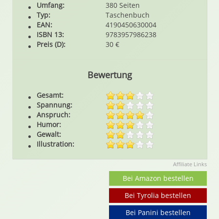
Umfang:
380 Seiten
Typ:
Taschenbuch
EAN:
4190450630004
ISBN 13:
9783957986238
Preis (D):
30 €
Bewertung
Gesamt:
Spannung:
Anspruch:
Humor:
Gewalt:
Illustration:
Affiliate Links
Bei Amazon bestellen
Bei Tyrolia bestellen
Bei Panini bestellen