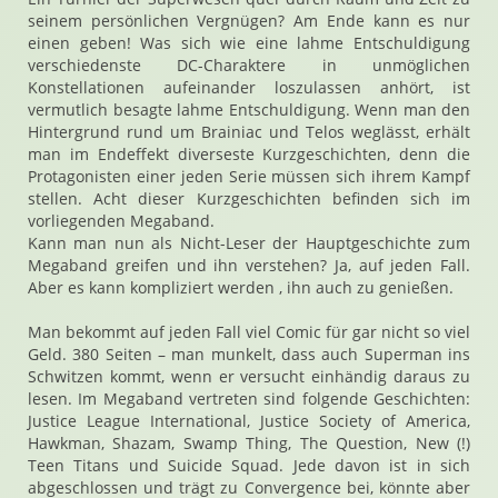
seinem persönlichen Vergnügen? Am Ende kann es nur
einen geben! Was sich wie eine lahme Entschuldigung
verschiedenste DC-Charaktere in unmöglichen
Konstellationen aufeinander loszulassen anhört, ist
vermutlich besagte lahme Entschuldigung. Wenn man den
Hintergrund rund um Brainiac und Telos weglässt, erhält
man im Endeffekt diverseste Kurzgeschichten, denn die
Protagonisten einer jeden Serie müssen sich ihrem Kampf
stellen. Acht dieser Kurzgeschichten befinden sich im
vorliegenden Megaband.
Kann man nun als Nicht-Leser der Hauptgeschichte zum
Megaband greifen und ihn verstehen? Ja, auf jeden Fall.
Aber es kann kompliziert werden , ihn auch zu genießen.
Man bekommt auf jeden Fall viel Comic für gar nicht so viel
Geld. 380 Seiten – man munkelt, dass auch Superman ins
Schwitzen kommt, wenn er versucht einhändig daraus zu
lesen. Im Megaband vertreten sind folgende Geschichten:
Justice League International, Justice Society of America,
Hawkman, Shazam, Swamp Thing, The Question, New (!)
Teen Titans und Suicide Squad. Jede davon ist in sich
abgeschlossen und trägt zu Convergence bei, könnte aber