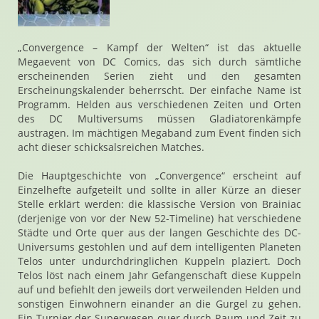
„Convergence – Kampf der Welten“ ist das aktuelle
Megaevent von DC Comics, das sich durch sämtliche
erscheinenden Serien zieht und den gesamten
Erscheinungskalender beherrscht. Der einfache Name ist
Programm. Helden aus verschiedenen Zeiten und Orten
des DC Multiversums müssen Gladiatorenkämpfe
austragen. Im mächtigen Megaband zum Event finden sich
acht dieser schicksalsreichen Matches.
Die Hauptgeschichte von „Convergence“ erscheint auf
Einzelhefte aufgeteilt und sollte in aller Kürze an dieser
Stelle erklärt werden: die klassische Version von Brainiac
(derjenige von vor der New 52-Timeline) hat verschiedene
Städte und Orte quer aus der langen Geschichte des DC-
Universums gestohlen und auf dem intelligenten Planeten
Telos unter undurchdringlichen Kuppeln plaziert. Doch
Telos löst nach einem Jahr Gefangenschaft diese Kuppeln
auf und befiehlt den jeweils dort verweilenden Helden und
sonstigen Einwohnern einander an die Gurgel zu gehen.
Ein Turnier der Superwesen quer durch Raum und Zeit zu