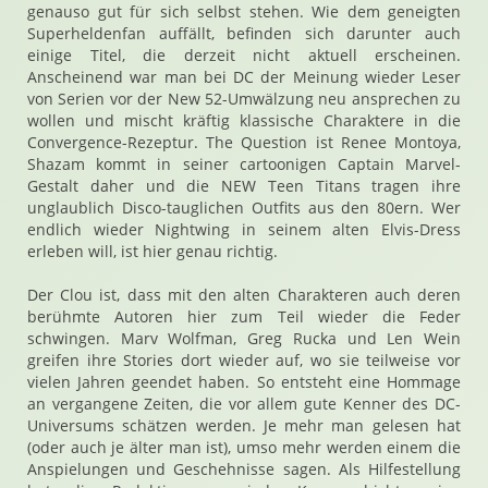
genauso gut für sich selbst stehen. Wie dem geneigten
Superheldenfan auffällt, befinden sich darunter auch
einige Titel, die derzeit nicht aktuell erscheinen.
Anscheinend war man bei DC der Meinung wieder Leser
von Serien vor der New 52-Umwälzung neu ansprechen zu
wollen und mischt kräftig klassische Charaktere in die
Convergence-Rezeptur. The Question ist Renee Montoya,
Shazam kommt in seiner cartoonigen Captain Marvel-
Gestalt daher und die NEW Teen Titans tragen ihre
unglaublich Disco-tauglichen Outfits aus den 80ern. Wer
endlich wieder Nightwing in seinem alten Elvis-Dress
erleben will, ist hier genau richtig.
Der Clou ist, dass mit den alten Charakteren auch deren
berühmte Autoren hier zum Teil wieder die Feder
schwingen. Marv Wolfman, Greg Rucka und Len Wein
greifen ihre Stories dort wieder auf, wo sie teilweise vor
vielen Jahren geendet haben. So entsteht eine Hommage
an vergangene Zeiten, die vor allem gute Kenner des DC-
Universums schätzen werden. Je mehr man gelesen hat
(oder auch je älter man ist), umso mehr werden einem die
Anspielungen und Geschehnisse sagen. Als Hilfestellung