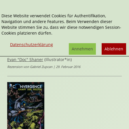
Diese Website verwendet Cookies für Authentifikation,
Navigation und andere Features. Beim Verwenden dieser
Home
Comics
Convergence Megaband
Website stimmen Sie zu, dass wir diese notwendigen Session-
Cookies platzieren dürfen.
Convergence
Convergence Megaband
Datenschutzerklärung
von
Marv
Annehmen
Ablehnen
Wolfman
,
Len Wein
,
Greg Rucka
,
Dan Abnett
,
Jeff Parker
,
Evan "Doc" Shaner
(Illustrator*in)
Rezension von Gabriel Zupcan | 29. Februar 2016