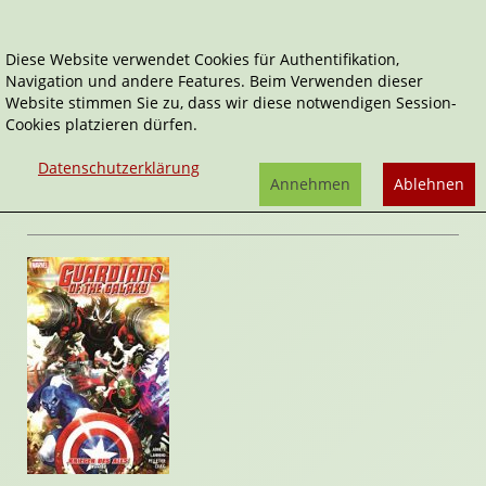
Diese Website verwendet Cookies für Authentifikation,
Navigation und andere Features. Beim Verwenden dieser
Home
Comics
Krieger des Alls, Band 2
Website stimmen Sie zu, dass wir diese notwendigen Session-
Cookies platzieren dürfen.
Guardians of the Galaxy, Krieger des Alls
Krieger des Alls, Band 2
Datenschutzerklärung
von
Dan Abnett
Annehmen
Ablehnen
Rezension von Stefan Cernohuby | 09. Juli 2015