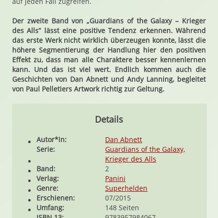
auf jeden Fall zugreifen.
Der zweite Band von „Guardians of the Galaxy – Krieger
des Alls“ lässt eine positive Tendenz erkennen. Während
das erste Werk nicht wirklich überzeugen konnte, lässt die
höhere Segmentierung der Handlung hier den positiven
Effekt zu, dass man alle Charaktere besser kennenlernen
kann. Und das ist viel wert. Endlich kommen auch die
Geschichten von Dan Abnett und Andy Lanning, begleitet
von Paul Pelletiers Artwork richtig zur Geltung.
Details
Autor*in:
Dan Abnett
Serie:
Guardians of the Galaxy,
Krieger des Alls
Band:
2
Verlag:
Panini
Genre:
Superhelden
Erschienen:
07/2015
Umfang:
148 Seiten
ISBN 13:
9783957984067