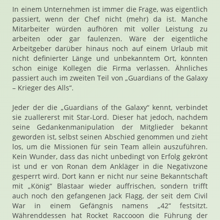
In einem Unternehmen ist immer die Frage, was eigentlich
passiert, wenn der Chef nicht (mehr) da ist. Manche
Mitarbeiter würden aufhören mit voller Leistung zu
arbeiten oder gar faulenzen. Wäre der eigentliche
Arbeitgeber darüber hinaus noch auf einem Urlaub mit
nicht definierter Länge und unbekanntem Ort, könnten
schon einige Kollegen die Firma verlassen. Ähnliches
passiert auch im zweiten Teil von „Guardians of the Galaxy
– Krieger des Alls“.
Jeder der die „Guardians of the Galaxy“ kennt, verbindet
sie zuallererst mit Star-Lord. Dieser hat jedoch, nachdem
seine Gedankenmanipulation der Mitglieder bekannt
geworden ist, selbst seinen Abschied genommen und zieht
los, um die Missionen für sein Team allein auszuführen.
Kein Wunder, dass das nicht unbedingt von Erfolg gekrönt
ist und er von Ronan dem Ankläger in die Negativzone
gesperrt wird. Dort kann er nicht nur seine Bekanntschaft
mit „König“ Blastaar wieder auffrischen, sondern trifft
auch noch den gefangenen Jack Flagg, der seit dem Civil
War in einem Gefängnis namens „42“ festsitzt.
Währenddessen hat Rocket Raccooon die Führung der