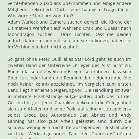
verbleibenden Guardians übernommen und einige andere
Mitglieder rekrutiert. Doch seine häufigste Frage bleibt:
Was würde Star-Lord wohl tun?
Adam Warlock und Gamora suchen derweil die Kirche der
ultimativen Wahrheit auf, während Drax und Quasar nach
Moondragon suchen – Drax‘ Tochter. Dass die beiden
jedoch dafür sterben müssen, um sie zu finden, haben sie
im Vorhinein jedoch nicht geahnt...
So ganz ohne Peter Quill alias Star-Lord geht es auch im
zweiten Band der Unterreihe „Krieger des Alls“ nicht zu.
Ebenso lassen die weiteren Ereignisse erahnen, dass sich
über kurz oder lang eine Reunion der Heldentruppe (die
noch keiner kennt) abzeichnet. Im Vergleich zum ersten
Band liegt hier eine Steigerung vor. Die Handlung ist zwar
in mehrere Erzählstränge aufgespalten, doch das tut der
Geschichte gut. Jeder Charakter bekommt die Gelegenheit
sich zu entfalten und seine Rolle auf seine Art zu spielen –
selbst Groot. Das Autorenduo Dan Abnett und Andy
Lanning hat also gute Arbeit geleistet. Und durch die
soliden, wenngleich nicht herausragenden Illustrationen
wird das Werk abgerundet. Fans der „Guardians“ dürfen