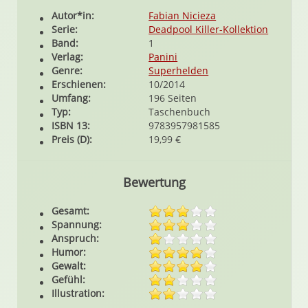
Autor*in:
Fabian Nicieza
Serie:
Deadpool Killer-Kollektion
Band:
1
Verlag:
Panini
Genre:
Superhelden
Erschienen:
10/2014
Umfang:
196 Seiten
Typ:
Taschenbuch
ISBN 13:
9783957981585
Preis (D):
19,99 €
Bewertung
Gesamt:
Spannung:
Anspruch:
Humor:
Gewalt:
Gefühl:
Illustration: