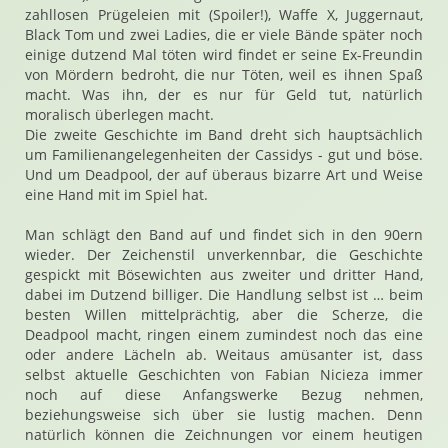
zahllosen Prügeleien mit (Spoiler!), Waffe X, Juggernaut,
Black Tom und zwei Ladies, die er viele Bände später noch
einige dutzend Mal töten wird findet er seine Ex-Freundin
von Mördern bedroht, die nur Töten, weil es ihnen Spaß
macht. Was ihn, der es nur für Geld tut, natürlich
moralisch überlegen macht.
Die zweite Geschichte im Band dreht sich hauptsächlich
um Familienangelegenheiten der Cassidys - gut und böse.
Und um Deadpool, der auf überaus bizarre Art und Weise
eine Hand mit im Spiel hat.
Man schlägt den Band auf und findet sich in den 90ern
wieder. Der Zeichenstil unverkennbar, die Geschichte
gespickt mit Bösewichten aus zweiter und dritter Hand,
dabei im Dutzend billiger. Die Handlung selbst ist … beim
besten Willen mittelprächtig, aber die Scherze, die
Deadpool macht, ringen einem zumindest noch das eine
oder andere Lächeln ab. Weitaus amüsanter ist, dass
selbst aktuelle Geschichten von Fabian Nicieza immer
noch auf diese Anfangswerke Bezug nehmen,
beziehungsweise sich über sie lustig machen. Denn
natürlich können die Zeichnungen vor einem heutigen