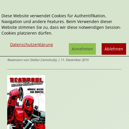
Diese Website verwendet Cookies für Authentifikation,
Navigation und andere Features. Beim Verwenden dieser
Home
Comics
Mörder, Miezen und Moneten
Website stimmen Sie zu, dass wir diese notwendigen Session-
Cookies platzieren dürfen.
Deadpool Killer-Kollektion
Mörder, Miezen und Moneten
Datenschutzerklärung
von
Annehmen
Ablehnen
Fabian Nicieza
Rezension von Stefan Cernohuby | 11. Dezember 2015