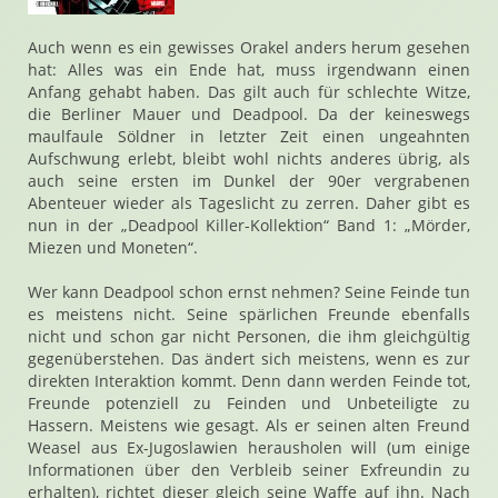
Auch wenn es ein gewisses Orakel anders herum gesehen
hat: Alles was ein Ende hat, muss irgendwann einen
Anfang gehabt haben. Das gilt auch für schlechte Witze,
die Berliner Mauer und Deadpool. Da der keineswegs
maulfaule Söldner in letzter Zeit einen ungeahnten
Aufschwung erlebt, bleibt wohl nichts anderes übrig, als
auch seine ersten im Dunkel der 90er vergrabenen
Abenteuer wieder als Tageslicht zu zerren. Daher gibt es
nun in der „Deadpool Killer-Kollektion“ Band 1: „Mörder,
Miezen und Moneten“.
Wer kann Deadpool schon ernst nehmen? Seine Feinde tun
es meistens nicht. Seine spärlichen Freunde ebenfalls
nicht und schon gar nicht Personen, die ihm gleichgültig
gegenüberstehen. Das ändert sich meistens, wenn es zur
direkten Interaktion kommt. Denn dann werden Feinde tot,
Freunde potenziell zu Feinden und Unbeteiligte zu
Hassern. Meistens wie gesagt. Als er seinen alten Freund
Weasel aus Ex-Jugoslawien herausholen will (um einige
Informationen über den Verbleib seiner Exfreundin zu
erhalten), richtet dieser gleich seine Waffe auf ihn. Nach