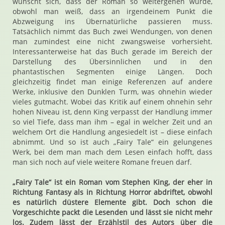
wünscht sich, dass der Roman so weitergehen würde,
obwohl man weiß, dass an irgendeinem Punkt die
Abzweigung ins Übernatürliche passieren muss.
Tatsächlich nimmt das Buch zwei Wendungen, von denen
man zumindest eine nicht zwangsweise vorhersieht.
Interessanterweise hat das Buch gerade im Bereich der
Darstellung des Übersinnlichen und in den
phantastischen Segmenten einige Längen. Doch
gleichzeitig findet man einige Referenzen auf andere
Werke, inklusive den Dunklen Turm, was ohnehin wieder
vieles gutmacht. Wobei das Kritik auf einem ohnehin sehr
hohen Niveau ist, denn King verpasst der Handlung immer
so viel Tiefe, dass man ihm – egal in welcher Zeit und an
welchem Ort die Handlung angesiedelt ist – diese einfach
abnimmt. Und so ist auch „Fairy Tale“ ein gelungenes
Werk, bei dem man mach dem Lesen einfach hofft, dass
man sich noch auf viele weitere Romane freuen darf.
„Fairy Tale“ ist ein Roman vom Stephen King, der eher in
Richtung Fantasy als in Richtung Horror abdriftet, obwohl
es natürlich düstere Elemente gibt. Doch schon die
Vorgeschichte packt die Lesenden und lässt sie nicht mehr
los. Zudem lässt der Erzählstil des Autors über die