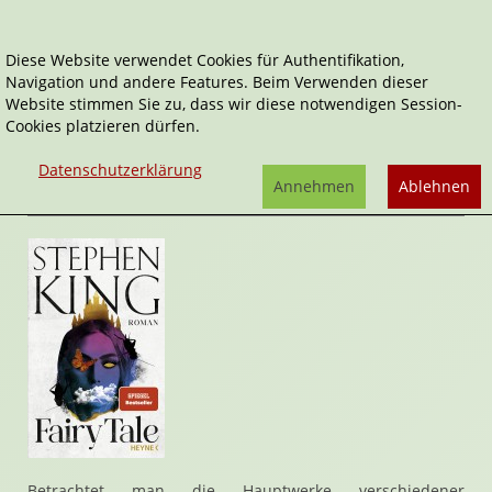
Diese Website verwendet Cookies für Authentifikation,
Navigation und andere Features. Beim Verwenden dieser
Home
Belletristik
Horror & Mystery
Fairy Tale
Website stimmen Sie zu, dass wir diese notwendigen Session-
Cookies platzieren dürfen.
Fairy Tale
von
Stephen King
Datenschutzerklärung
Rezension von Stefan Cernohuby | 31. Oktober 2022
Annehmen
Ablehnen
Betrachtet man die Hauptwerke verschiedener