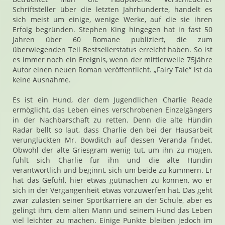
Schriftsteller über die letzten Jahrhunderte, handelt es
sich meist um einige, wenige Werke, auf die sie ihren
Erfolg begründen. Stephen King hingegen hat in fast 50
Jahren über 60 Romane publiziert, die zum
überwiegenden Teil Bestsellerstatus erreicht haben. So ist
es immer noch ein Ereignis, wenn der mittlerweile 75jähre
Autor einen neuen Roman veröffentlicht. „Fairy Tale“ ist da
keine Ausnahme.
Es ist ein Hund, der dem Jugendlichen Charlie Reade
ermöglicht, das Leben eines verschrobenen Einzelgängers
in der Nachbarschaft zu retten. Denn die alte Hündin
Radar bellt so laut, dass Charlie den bei der Hausarbeit
verunglückten Mr. Bowditch auf dessen Veranda findet.
Obwohl der alte Griesgram wenig tut, um ihn zu mögen,
fühlt sich Charlie für ihn und die alte Hündin
verantwortlich und beginnt, sich um beide zu kümmern. Er
hat das Gefühl, hier etwas gutmachen zu können, wo er
sich in der Vergangenheit etwas vorzuwerfen hat. Das geht
zwar zulasten seiner Sportkarriere an der Schule, aber es
gelingt ihm, dem alten Mann und seinem Hund das Leben
viel leichter zu machen. Einige Punkte bleiben jedoch im