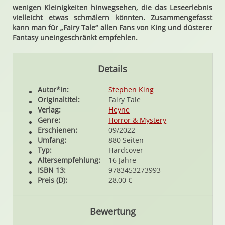
wenigen Kleinigkeiten hinwegsehen, die das Leseerlebnis
vielleicht etwas schmälern könnten. Zusammengefasst
kann man für „Fairy Tale“ allen Fans von King und düsterer
Fantasy uneingeschränkt empfehlen.
Details
Autor*in:
Stephen King
Originaltitel:
Fairy Tale
Verlag:
Heyne
Genre:
Horror & Mystery
Erschienen:
09/2022
Umfang:
880 Seiten
Typ:
Hardcover
Altersempfehlung:
16 Jahre
ISBN 13:
9783453273993
Preis (D):
28,00 €
Bewertung