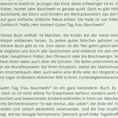
warum es krank ist. Je jünger das Kind, desto schwieriger ist es,
Fieber, Husten oder Bauchweh es gerade quält. Doch es gibt Hilfe
Buchmarkt, der Eltern und Kindern ein Werk präsentiert, das die 
auf ganz einfache, bildliche Weise erklärt. Die Rede ist von Fol
Sachbuch "Hallo, Herr Husten! Guten Tag, Frau Bauchweh!"
Dieses Buch enthält 18 Märchen, die Kinder bei der Hand n
Körper entdecken lassen. Zu jedem guten Märchen gehören nat
diesem Buch gibt es sie. Eine davon ist die "Mir-geht’s-gleich-ei
ie begleitet uns durch alle Geschichten und entdeckt mit den Ki
nbär, Hauptmann Fieber, den Ohrwurm oder die Brechzwergin, läs
chaut ihnen dabei auch über die Schulter. Die Befee unternimmt
tet die Wundfeuerwehr bei ihren Einsätzen, stattet der Mahlschu
n Knochenbaum. Aber auch wenn eine Brille oder ein Hörgerät er
und sogar Großvaters Alzheimer fällt in ihren Zuständigkeitsbereich
 Guten Tag, Frau Bauchweh!" ist ein ganz besonderes Buch. Es
 Doch es ist nicht alleine für Erwachsene verfasst, sondern auch f
 typischen und bekanntesten Kinderkrankheiten in Form von Märchen
sche Zeichentrickserie "Es war einmal…das Leben", die Ende der 1
heiden sich jedoch wesentlich voneinander, sind die hier erzäh
egt, wie bei besagte Fernsehserie. Dennoch greift Folke Tegetthoff