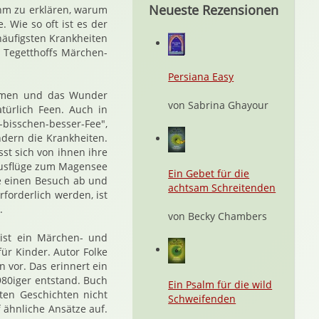
Neueste Rezensionen
 ihm zu erklären, warum
. Wie so oft ist es der
häufigsten Krankheiten
ke Tegetthoffs Märchen-
Persiana Easy
ehmen und das Wunder
von Sabrina Ghayour
ürlich Feen. Auch in
n-bisschen-besser-Fee",
ndern die Krankheiten.
st sich von ihnen ihre
 Ausflüge zum Magensee
Ein Gebet für die
le einen Besuch ab und
achtsam Schreitenden
forderlich werden, ist
.
von Becky Chambers
 ist ein Märchen- und
ür Kinder. Autor Folke
 vor. Das erinnert ein
980iger entstand. Buch
Ein Psalm für die wild
lten Geschichten nicht
Schweifenden
 ähnliche Ansätze auf.