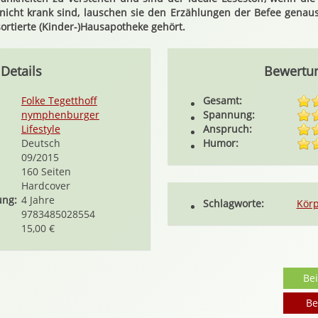
nicht krank sind, lauschen sie den Erzählungen der Befee genauso
sortierte (Kinder-)Hausapotheke gehört.
Details
Bewertu
Folke Tegetthoff
Gesamt:
nymphenburger
Spannung:
Lifestyle
Anspruch:
Deutsch
Humor:
09/2015
160 Seiten
Hardcover
ung:
4 Jahre
Schlagworte:
Kör
9783485028554
15,00 €
Be
Be