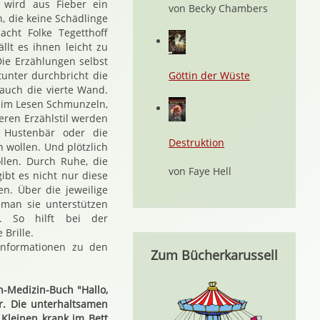
wird aus Fieber ein
von Becky Chambers
, die keine Schädlinge
cht Folke Tegetthoff
llt es ihnen leicht zu
Die Erzählungen selbst
unter durchbricht die
Göttin der Wüste
 auch die vierte Wand.
im Lesen Schmunzeln,
teren Erzählstil werden
 Hustenbär oder die
Destruktion
 wollen. Und plötzlich
ollen. Durch Ruhe, die
von Faye Hell
bt es nicht nur diese
n. Über die jeweilige
 man sie unterstützen
n. So hilft bei der
Brille.
informationen zu den
Zum Bücherkarussell
n-Medizin-Buch "Hallo,
r. Die unterhaltsamen
 Kleinen krank im Bett