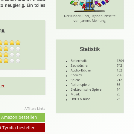
 neugierig. Ein tolles
Der Kinder- und Jugendbuchseite
von Janetts Meinung
ng
Statistik
Belletristik
1304
Sachbücher
742
Audio-Bücher
152
Comics
796
Spiele
212
Rollenspiele
56
per
Elektronische Spiele
14
Musik
23
DVDs & Kino
23
Affiliate Links
i Amazon bestellen
i Tyrolia bestellen