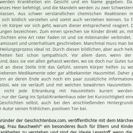
 werden Krankheiten ein Gesicht und ein Name gegeben. Da 
nzes Heer befehligt, und die Mandeln werden zu zwei Schwestern
nlassen. Aus schwer verständlichen chemischen Reaktionen ma
r sich bildlich vorstellen und somit auch verstehen können. So fä
 im Körper vor sich geht, warum dieser entsprechend reagiert. 
ungen bezeichnen. Zum einen sprechen sie Kinder direkt an, mit
chichten eine Art roter Faden ist und sie miteinander verbindet,
e amüsant und unterhaltsam geschrieben. Manchmal muss man be
Heilungsprozess ideal ist. Durch diesen bildlichen, aber auch hei
nkheiten fast schon sympathisch. Vor allem dann, wenn der
sind, dass sie von allen gehasst werden, wo sie doch nur Gutes tun
nd an diese Stelle tritt das Gefühl, seinem Körper helfen zu w
iebenen Medikamente oder gar altbekannter Hausmittel. Daher gi
ern an deren Ende auch noch ein paar zusätzliche Informatione
uslöst, wie sie verläuft und mit welchen bewährten Hausmitteln
n nicht jede Erkrankung mit Hausmitteln kuriert werde
ur der Gang ins Spital/Krankenhaus oder bei Kurzsichtigkeit eine 
Geschichten selbst, auch bei den anschließenden Hintergrund
 Autor seinen fröhlichen, positiven Ton bei.
 Gründer der Geschichtenbox.com, veröffentlichte mit dem Märche
ag, Frau Bauchweh!" ein besonderes Buch für Eltern und Kinde
ankheiten zu verstehen und sind der ideale Lesestoff, wenn die