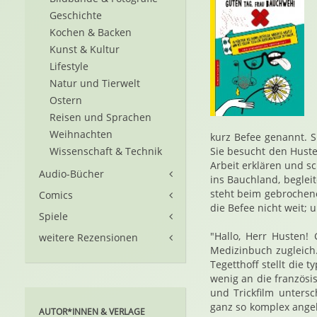
Geschichte
Kochen & Backen
Kunst & Kultur
Lifestyle
Natur und Tierwelt
Ostern
Reisen und Sprachen
Weihnachten
kurz Befee genannt. S
Wissenschaft & Technik
Sie besucht den Huste
Arbeit erklären und s
Audio-Bücher
ins Bauchland, beglei
steht beim gebrochene
Comics
die Befee nicht weit; 
Spiele
"Hallo, Herr Husten!
weitere Rezensionen
Medizinbuch zugleich.
Tegetthoff stellt die
wenig an die französi
und Trickfilm untersc
ganz so komplex angel
AUTOR*INNEN & VERLAGE