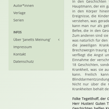
In den Geschichten
Autor*innen
Hauptmann, der ein ga
in den Körper hinei
Verlage
Ereignisse, die Kinde
Serien
verstehen, was gerade
kann man nur als gel
Befee, die in den Ges
INFOS
Zum anderen sind si
Über 'Janetts Meinung'
was natürlich für den 
die jeweiligen Kra
Impressum
Brechzwergin traurig 
Kontakt
verfliegt die Angst u
Einnahme der verschr
Datenschutz
18 Geschichten, sond
Krankheit, was sie a
kann. Freilich kan
Blinddarmentzündung n
Nicht nur über die 
Krankheiten behält der
Folke Tegetthoff, der
Herr Husten! Guten T
Geschichten helfen Kr