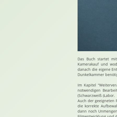
Das Buch startet mi
Kamerakauf und wodur
danach die eigene En
Dunkelkammer benötigt
Im Kapitel “Weiterv
notwendigen Bearbei
(Schwarzweiß-)Labor.
Auch der geeigneten 
die korrekte Aufbewa
dann noch Unmengen v
Filmentwicklung und d