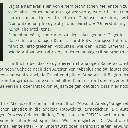
Digitale Kameras eilen von einem technischen Meilenstein z
viele Jahre immer höhere Megapixelwerte, ist der letzte Tr
immer mehr Linsen in einem Gehäuse beziehungswei
“computational photography” und damit die “Unterstützung”
Künstliche Intelligenz.
Scheinbar völlig konträr dazu liegt das genaue Gegentei
Rückkehr zu analogen Kameras und Entwicklungsverfahren. 
führt zu erfolgreichen Produkten wie den Instax-Kameras 
Wiederaufbau von Fabriken, in denen analoge Filme produzie
Ein Buch über das Fotografieren mit analogen Kameras ... i
pt noch? Geht es nach den Autoren von “Absolut analog” lautet die
lms sind wohl vorbei, dafür haben digitale Kameras seit Beginn der
 true Fangemeinde, die sich mit alten Kameras und dem eigenen E
wie Ferrania oder Instax von Fujifilm zeigen deutlich, dass hier n
hris Marquardt sind mit ihrem Buch “Absolut Analog” angetret
eichen Einstieg in die analoge Fotowelt zu ermöglichen. Die Aut
gen Prozess Gefallen finden, Dinge auch beGREIFEN wollen und 
einen leichten Einstieg in diese Welt ermöglichen. Die Wahl der
inmal eingelegter Film unterstützt oder behindert einen erwüns