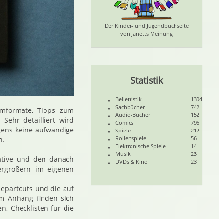
Der Kinder- und Jugendbuchseite
von Janetts Meinung
Statistik
64
g 3476
Analog 3477
olut Analog 3480
Belletristik
1304
Sachbücher
742
lmformate, Tipps zum
Audio-Bücher
152
Sehr detailliert wird
Comics
796
gens keine aufwändige
Spiele
212
Rollenspiele
56
n.
Elektronische Spiele
14
Musik
23
ative und den danach
DVDs & Kino
23
ergrößern im eigenen
epartouts und die auf
Im Anhang finden sich
, Checklisten für die