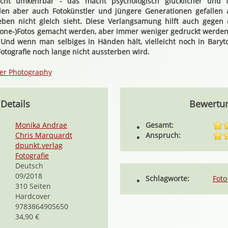
ht umkehrbar - das macht psychologisch glücklicher und f
den aber auch Fotokünstler und jüngere Generationen gefallen 
ben nicht gleich sieht. Diese Verlangsamung hilft auch gegen
ne-)Fotos gemacht werden, aber immer weniger gedruckt werden.
 Und wenn man selbiges in Händen hält, vielleicht noch in Barytq
tografie noch lange nicht aussterben wird.
rer Photography
Details
Bewertu
Monika Andrae
Gesamt:
Chris Marquardt
Anspruch:
dpunkt.verlag
Fotografie
Deutsch
09/2018
Schlagworte:
Foto
310 Seiten
Hardcover
9783864905650
34,90 €