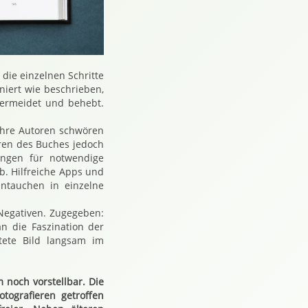
79
g 3483
Analog 3484
olut Analog 3486
0 Absolut Analog 3488
die einzelnen Schritte
oniert wie beschrieben,
vermeidet und behebt.
 ihre Autoren schwören
oren des Buches jedoch
ungen für notwendige
. Hilfreiche Apps und
intauchen in einzelne
 Negativen. Zugegeben:
 die Faszination der
tete Bild langsam im
 noch vorstellbar. Die
tografieren getroffen