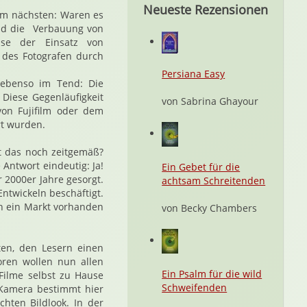
Neueste Rezensionen
um nächsten: Waren es
end die Verbauung von
se der Einsatz von
 des Fotografen durch
Persiana Easy
l ebenso im Tend: Die
Diese Gegenläufigkeit
von Sabrina Ghayour
von Fujifilm oder dem
rt wurden.
st das noch zeitgemäß?
 Antwort eindeutig: Ja!
Ein Gebet für die
 2000er Jahre gesorgt.
achtsam Schreitenden
ntwickeln beschäftigt.
och ein Markt vorhanden
von Becky Chambers
en, den Lesern einen
oren wollen nun allen
Ein Psalm für die wild
Filme selbst zu Hause
Schweifenden
 Kamera bestimmt hier
chten Bildlook. In der