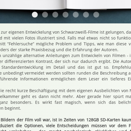
20190107 120517 Absolut Analog 3467
20190107 120627 Absolut Analog 3469
20190107 120837 Absolut Analog 34
20190107 121017 Absolut Analo
20190107 121049 Absolut 
20190107 121111 Abs
20190107 12115
 zur eigenen Entwickelung von Schwarzweiß-Filme ist gelungen, da 
 mit vielen Fotos illustriert sind. Falls mal etwas nicht so funkti
nitt “Fehlersuche” mögliche Problem und Tipps, wie man diese 
nders der starke Praxisbezug und die Erfahrung der Autoren.
ch unzählige alternative Anleitungen zum Entwickeln von Filmen -
er differenzierten Kontrast, der sich nur dadurch ergibt. Die Aut
 Standardentwicklung im Detail und das ist gut so. Empfehl
 unbedingt vermeidet werden sollten runden die Beschreibung ab
führende Informationen ermöglichen dem Leser ein tieferes E
die recht kurze Beschäftigung mit dem eigenen Ausbelichten von
elkammer geht es dann nicht mehr. Aber gerade hier spürt man
 ganz besonders. Es wirkt fast magisch, wenn sich das belich
en beginnt.
Bildern der Film voll war, ist in Zeiten von 128GB SD-Karten kaum
eduziert die Optionen, viele Entscheidungen müssen vor dem Fo