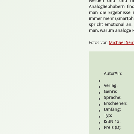
werden und sind nic
Analogliebhabern fin
man die Ergebnisse e
immer mehr (Smartpho
spricht emotional an.
man, warum analoge Fo
Fotos von
Michael Sei
Autor*in:
Verlag:
Genre:
Sprache:
Erschienen:
Umfang:
Typ:
ISBN 13:
Preis (D):