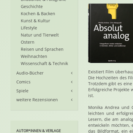
Geschichte
Kochen & Backen
Kunst & Kultur
Lifestyle
Natur und Tierwelt
Ostern
Reisen und Sprachen
Weihnachten
Wissenschaft & Technik
Existiert Film überhau
Audio-Bücher
Die Hochzeiten des Fi
Comics
Trotzdem gibt es eine
Erfolgreiche Projekte 
Spiele
ist.
weitere Rezensionen
Monika Andrea und C
leichten und erfolgr
Lesern, die am analo
entwickeln möchten, 
AUTOR*INNEN & VERLAGE
das Bildformat, ein e