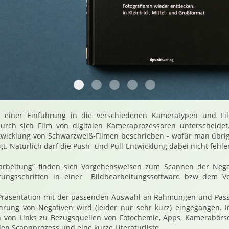
20190107 120011 Absolut Analog 3456
20190107 120356 Absolut Analog 34
20190107 120742 Absolut Analo
20190107 120802 Absolut 
20190107 120904 Abs
t einer Einführung in die verschiedenen Kameratypen und Fi
ch sich Film von digitalen Kameraprozessoren unterscheidet. 
twicklung von Schwarzweiß-Filmen beschrieben - wofür man übri
. Natürlich darf die Push- und Pull-Entwicklung dabei nicht fehle
erarbeitung” finden sich Vorgehensweisen zum Scannen der Neg
tungsschritten in einer Bildbearbeitungssoftware bzw dem V
Präsentation mit der passenden Auswahl an Rahmungen und Pass
hrung von Negativen wird (leider nur sehr kurz) eingegangen. 
on Links zu Bezugsquellen von Fotochemie, Apps, Kamerabörsen
en Scannprozess und eine kurze Literaturliste.