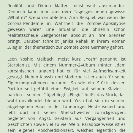
Realität und Fiktion klaffen meist weit auseinander.
Dennoch kann man aus dem Tagesgeschehen gewisse
„What if?“-Szenarien ableiten. Zum Beispiel, was wenn die
Corona-Pendemie in Wahrheit die Zombie-Apokalypse
gewesen wäre? Eine Situation, die ohnehin schon
realitätsscheue Zeitgenossen absolut an ihre Grenzen
bringt. Darüber schreibt Janika Rehak in ihrem Roman
„Elegie“, der thematisch zur Zombie Zone Germany gehört.
Leon Yoshio Maibach, meist kurz „Yosh“ genannt, ist
Starpianist. Mit einem Nummer-2-Album (hinter „dem
koreanischen Jungen“) hat er für viel Aufmerksamkeit
gesorgt. Neben Klassik und Moderne ist er auch für seine
Eigenkompositionen bekannt. So wie ein Stück, dessen
Partitur seit gefühlt einer Ewigkeit auf seinem Klavier –
pardon – seinem Flügel liegt. „Elegie“ heißt das Stück, das
wohl unvollendet bleiben wird. Yosh hat sich in seinem
abgelegenen Haus in der Lüneburger Heide isoliert und
lebt dort mit seiner Stiefschwester zurückgezogen,
begleitet von Angst, Geistern aus Vergangenheit und
Geschichten sowie viel zu viel Wein. Paradoxerweise ist es
sein eigenes Abschiedskonzert, welches eigentlich die