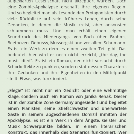
aufgeklärten Gesellschaft nicht akzeptiert würden. Doch
eine Zombie-Apokalypse erschafft ihre eigenen Regeln.
Und so begleitet man als Lesende den Protagonisten durch
viele Rückblicke auf sein früheres Leben, durch seine
Gedanken, in denen die Musik kreist, aber ansonsten
schlummern muss. Und man erhält einen eigenen
Soundtrack des Niedergangs, von Bach über Brahms,
Beethoven, Debussy, Mussorgski und vor allem Schumann.
Es ist ein Werk zu dem es einen zweiten Teil gibt. Das
bedeutet, hier wird er noch nicht erreicht, „the day, the
music died“. Es ist ein Roman, der nicht versucht durch
Schockeffekte zu punkten, sondern stattdessen Charaktere,
ihre Gedanken und ihre Eigenheiten in den Mittelpunkt
stellt. Etwas, was funktioniert.
„Elegie“ ist nicht nur ein Gedicht oder eine wehmütige
Klage, sondern auch ein Roman von Janika Rehak. Dieser
ist in der Zombie Zone Germany angesiedelt und begleitet
einen Pianisten, seine Stiefschwester und unerwartete
Gäste in seinem abgeschiedenen Domizil inmitten der
Apokalypse. Es ist ein Werk, in dem Ängste, Geister und
Musik Schwerpunkte bilden, in einem literarischen
Konstrukt, das innerhalb des Szenarios funktioniert. Wer