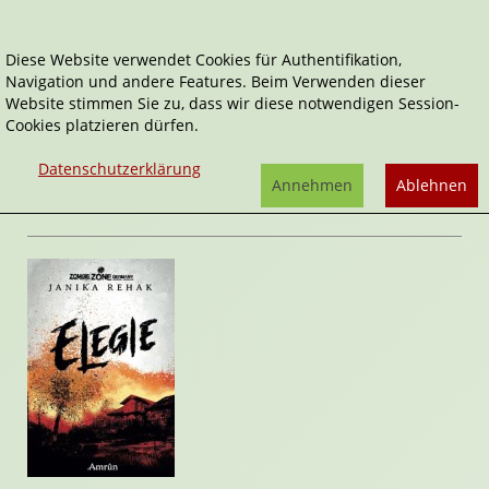
Diese Website verwendet Cookies für Authentifikation,
Navigation und andere Features. Beim Verwenden dieser
Home
Belletristik
Elegie
Website stimmen Sie zu, dass wir diese notwendigen Session-
Cookies platzieren dürfen.
Zombie Zone Germany
Elegie
Datenschutzerklärung
von
Janika Rehak
Annehmen
Ablehnen
Rezension von Stefan Cernohuby | 11. April 2024