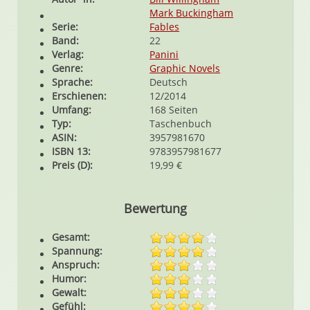
Mark Buckingham
Serie:
Fables
Band:
22
Verlag:
Panini
Genre:
Graphic Novels
Sprache:
Deutsch
Erschienen:
12/2014
Umfang:
168 Seiten
Typ:
Taschenbuch
ASIN:
3957981670
ISBN 13:
9783957981677
Preis (D):
19,99 €
Bewertung
Gesamt:
Spannung:
Anspruch:
Humor:
Gewalt:
Gefühl: