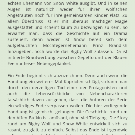
echten Ehemann von Snow White ausgibt. Und in seinen
Augen ist natürlich weder für ihren wölfischen
Angetrauten noch für ihre gemeinsamen Kinder Platz. Zu
allem Überdruss ist er mit überaus mächtiger Magie
ausgestattet und scheint kaum zu bezwingen zu sein. So
erwartet man, dass die Geschichte auf ein Drama
zusteuert, denn weder ist Snow bereit sich dem
aufgetauchten Möchtegernehemann Prinz Brandish
hinzugeben, noch würde das Bigby Wolf zulassen. Da ist
initiierte Brautwerbung zwischen Gepetto und der Blauen
Fee nur leises Nebengeplänkel.
Ein Ende beginnt sich abzuzeichnen. Denn auch wenn die
Handlung ein weiteres Mal Kapriolen schlägt, so kann man
durch den derzeitigen Tod einer der Protagonisten und
auch die Lebensrückblicke von Nebencharakteren
tatsächlich davon ausgehen, dass die Autoren der Serie
ein würdiges Ende verpassen wollen. Die hier vorliegende
Handlung ist gemischt gelungen. Die Geschichte rund um
den Affen Bufkin ist amüsant, ohne viel Tiefgang. Die Story
rund um Bigby Wolf und Snow White entwickelt sich zu
rasant, zu glatt, zu einfach. Selbst das Ende ist irgendwie