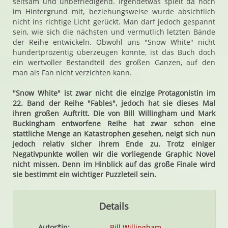
seltsam und unbefriedigend. Irgendetwas spielt da noch
im Hintergrund mit, beziehungsweise wurde absichtlich
nicht ins richtige Licht gerückt. Man darf jedoch gespannt
sein, wie sich die nächsten und vermutlich letzten Bände
der Reihe entwickeln. Obwohl uns "Snow White" nicht
hundertprozentig überzeugen konnte, ist das Buch doch
ein wertvoller Bestandteil des großen Ganzen, auf den
man als Fan nicht verzichten kann.
"Snow White" ist zwar nicht die einzige Protagonistin im
22. Band der Reihe "Fables", jedoch hat sie dieses Mal
ihren großen Auftritt. Die von Bill Willingham und Mark
Buckingham entworfene Reihe hat zwar schon eine
stattliche Menge an Katastrophen gesehen, neigt sich nun
jedoch relativ sicher ihrem Ende zu. Trotz einiger
Negativpunkte wollen wir die vorliegende Graphic Novel
nicht missen. Denn im Hinblick auf das große Finale wird
sie bestimmt ein wichtiger Puzzleteil sein.
Details
Autor*in:
Bill Willingham