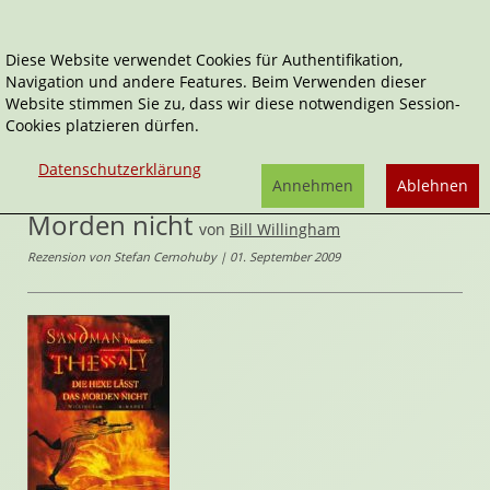
Diese Website verwendet Cookies für Authentifikation,
Navigation und andere Features. Beim Verwenden dieser
Home
Comics
Website stimmen Sie zu, dass wir diese notwendigen Session-
Thessaly - Die Hexe lässt das Morden nicht
Cookies platzieren dürfen.
Thessaly
Datenschutzerklärung
Thessaly - Die Hexe lässt das
Annehmen
Ablehnen
Morden nicht
von
Bill Willingham
Rezension von Stefan Cernohuby | 01. September 2009