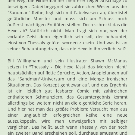
den Weg, die Hintermänner mehrerer feiger Anschläge zu
beseitigen. Dabei begegnet sie zahlreichen Wesen aus der
"Sandman"-Reihe, legt sich mit Fabelwesen an, überlistet
gefährliche Monster und muss sich am Schluss noch
äußerst mächtigen Entitäten stellen. Doch schreckt das die
Hexe ab? Natürlich nicht. Man fragt sich nur, wer der
vorlaute Geist denn eigentlich sein soll, der behauptet,
einst von Thessaly getötet worden zu sein. Und was ist an
seiner Behauptung dran, dass die Hexe in ihn verliebt sei?
Bill Willingham und sein Illustrator Shawn McManus
setzen in "Thessaly - Die Hexe lässt das Morden nicht"
hauptsächlich auf flotte Sprüche, Action, Anspielungen auf
das "Sandman"-Universum und eine Menge ironischer
Situationen. Das Konzept geht zwar auf, und das Ergebnis
ist ein leidlich gut lesbarer Comic mit zahlreichen
enthaltenen Schmunzlern, das Gesamtergebnis kommt
allerdings bei weitem nicht an die eigentliche Serie heran.
Und hier hat man das größte Problem: Versucht man aus
einer unglaublich erfolgreichen Reihe eine neue
auszukoppeln, wird man unweigerlich mit selbiger
verglichen. Das heißt, auch wenn Thessaly, von der noch
ein zweiter Band erscheinen soll, durchaus amüsant und