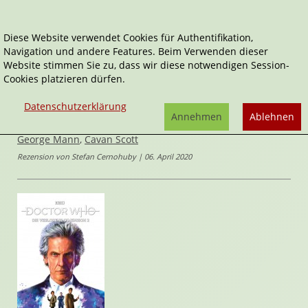
Diese Website verwendet Cookies für Authentifikation,
Navigation und andere Features. Beim Verwenden dieser
Home
Comics
Science-Fiction
Website stimmen Sie zu, dass wir diese notwendigen Session-
Die verlorene Dimension, Band 2
Cookies platzieren dürfen.
Doctor Who
Datenschutzerklärung
Die verlorene Dimension, Band 2
Annehmen
Ablehnen
von
George Mann
,
Cavan Scott
Rezension von Stefan Cernohuby | 06. April 2020