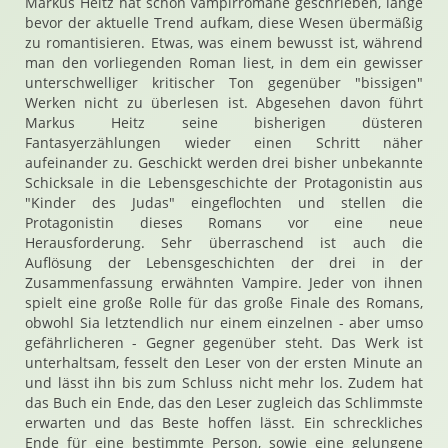
Markus Heitz hat schon Vampirromane geschrieben, lange
bevor der aktuelle Trend aufkam, diese Wesen übermäßig
zu romantisieren. Etwas, was einem bewusst ist, während
man den vorliegenden Roman liest, in dem ein gewisser
unterschwelliger kritischer Ton gegenüber "bissigen"
Werken nicht zu überlesen ist. Abgesehen davon führt
Markus Heitz seine bisherigen düsteren
Fantasyerzählungen wieder einen Schritt näher
aufeinander zu. Geschickt werden drei bisher unbekannte
Schicksale in die Lebensgeschichte der Protagonistin aus
"Kinder des Judas" eingeflochten und stellen die
Protagonistin dieses Romans vor eine neue
Herausforderung. Sehr überraschend ist auch die
Auflösung der Lebensgeschichten der drei in der
Zusammenfassung erwähnten Vampire. Jeder von ihnen
spielt eine große Rolle für das große Finale des Romans,
obwohl Sia letztendlich nur einem einzelnen - aber umso
gefährlicheren - Gegner gegenüber steht. Das Werk ist
unterhaltsam, fesselt den Leser von der ersten Minute an
und lässt ihn bis zum Schluss nicht mehr los. Zudem hat
das Buch ein Ende, das den Leser zugleich das Schlimmste
erwarten und das Beste hoffen lässt. Ein schreckliches
Ende für eine bestimmte Person, sowie eine gelungene