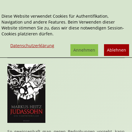
Diese Website verwendet Cookies für Authentifikation,
Navigation und andere Features. Beim Verwenden dieser
Home
Belletristik
Judassohn
Website stimmen Sie zu, dass wir diese notwendigen Session-
Cookies platzieren dürfen.
Judassohn
von
Markus Heitz
Datenschutzerklärung
Rezension von Stefan Cernohuby | 27. Mai 2010
Annehmen
Ablehnen
So gewissenhaft man gegen Bedrohungen vorgeht, kann