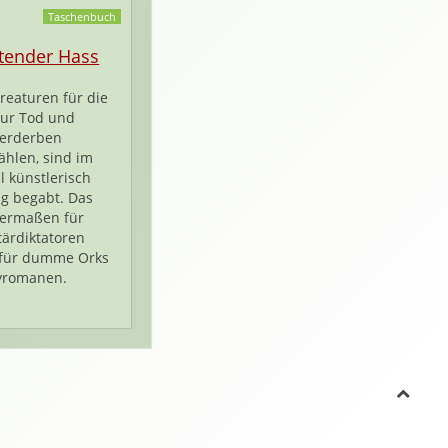
Taschenbuch
tender Hass
reaturen für die
ur Tod und
erderben
ählen, sind im
l künstlerisch
g begabt. Das
chermaßen für
tärdiktatoren
 für dumme Orks
syromanen.