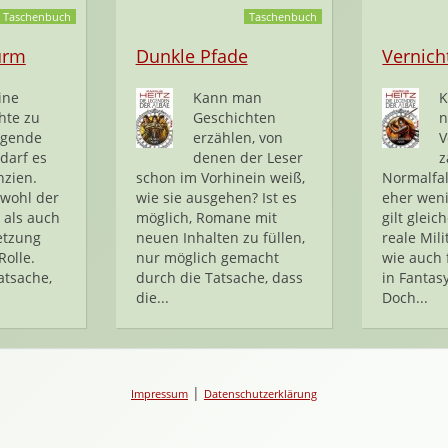
Taschenbuch
Taschenbuch
urm
Dunkle Pfade
Vernich
ine
Kann man
K
hte zu
Geschichten
n
egende
erzählen, von
V
darf es
denen der Leser
z
nzien.
schon im Vorhinein weiß,
Normalfal
owohl der
wie sie ausgehen? Ist es
eher weni
 als auch
möglich, Romane mit
gilt glei
etzung
neuen Inhalten zu füllen,
reale Mili
Rolle.
nur möglich gemacht
wie auch
atsache,
durch die Tatsache, dass
in Fanta
die...
Doch...
|
Impressum
Datenschutzerklärung