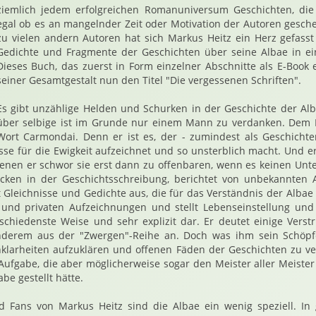
ziemlich jedem erfolgreichen Romanuniversum Geschichten, die
egal ob es an mangelnder Zeit oder Motivation der Autoren geschei
zu vielen andern Autoren hat sich Markus Heitz ein Herz gefass
Gedichte und Fragmente der Geschichten über seine Albae in 
Dieses Buch, das zuerst in Form einzelner Abschnitte als E-Book e
seiner Gesamtgestalt nun den Titel "Die vergessenen Schriften".
Es gibt unzählige Helden und Schurken in der Geschichte der Al
über selbige ist im Grunde nur einem Mann zu verdanken. Dem M
Wort Carmondai. Denn er ist es, der - zumindest als Geschicht
nisse für die Ewigkeit aufzeichnet und so unsterblich macht. Und er
 denen er schwor sie erst dann zu offenbaren, wenn es keinen Un
ücken in der Geschichtsschreibung, berichtet von unbekannten
 Gleichnisse und Gedichte aus, die für das Verständnis der Albae 
en und privaten Aufzeichnungen und stellt Lebenseinstellung und
schiedenste Weise und sehr explizit dar. Er deutet einige Vers
nderem aus der "Zwergen"-Reihe an. Doch was ihm sein Schöpf
 Unklarheiten aufzuklären und offenen Fäden der Geschichten zu
Aufgabe, die aber möglicherweise sogar den Meister aller Meister
be gestellt hätte.
d Fans von Markus Heitz sind die Albae ein wenig speziell. I