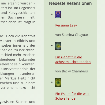
Neueste Rezensionen
 nie erzählt wurden -
tert ist. Im Gegensatz
t und Kurzgeschichten,
einem Buch gesammelt.
rschienen ist, trägt in
Persiana Easy
von Sabrina Ghayour
bae. Doch die Kenntnis
eister in Bildnis und
enweber innerhalb der
 hat viel zu berichten.
terschied mehr machen
Ein Gebet für die
 Abenteuern bekannter
achtsam Schreitenden
relevant sein könnten.
 Kunstverständnis der
von Becky Chambers
trickungen mit anderen
er Markus Heitz nicht
 verweben und zu einem
 vor eine nahezu nicht
Ein Psalm für die wild
Schweifenden
n gewissen Szenen und