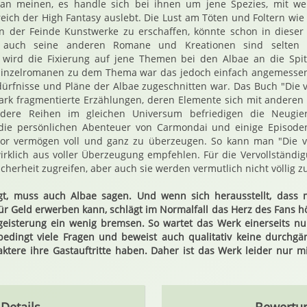
an meinen, es handle sich bei ihnen um jene Spezies, mit we
eich der High Fantasy auslebt. Die Lust am Töten und Foltern w
n der Feinde Kunstwerke zu erschaffen, könnte schon in dieser 
 auch seine anderen Romane und Kreationen sind selten 
h wird die Fixierung auf jene Themen bei den Albae an die Spit
Einzelromanen zu dem Thema war das jedoch einfach angemessen
dürfnisse und Pläne der Albae zugeschnitten war. Das Buch "Die 
tark fragmentierte Erzählungen, deren Elemente sich mit andere
dere Reihen im gleichen Universum befriedigen die Neugier
h die persönlichen Abenteuer von Carmondai und einige Episo
or vermögen voll und ganz zu überzeugen. So kann man "Die v
t wirklich aus voller Überzeugung empfehlen. Für die Vervollständ
cherheit zugreifen, aber auch sie werden vermutlich nicht völlig z
gt, muss auch Albae sagen. Und wenn sich herausstellt, dass 
für Geld erwerben kann, schlägt im Normalfall das Herz des Fans 
egeisterung ein wenig bremsen. So wartet das Werk einerseits nu
bedingt viele Fragen und beweist auch qualitativ keine durchgän
ktere ihre Gastauftritte haben. Daher ist das Werk leider nur 