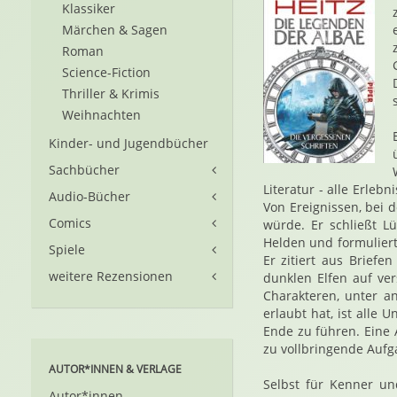
Klassiker
Märchen & Sagen
Roman
Science-Fiction
Thriller & Krimis
Weihnachten
Kinder- und Jugendbücher
Sachbücher
Literatur - alle Erleb
Audio-Bücher
Von Ereignissen, bei
Comics
würde. Er schließt L
Helden und formuliert
Spiele
Er zitiert aus Brief
weitere Rezensionen
dunklen Elfen auf ver
Charakteren, unter a
erlaubt hat, ist alle
Ende zu führen. Eine 
zu vollbringende Aufga
AUTOR*INNEN & VERLAGE
Selbst für Kenner un
Autor*innen