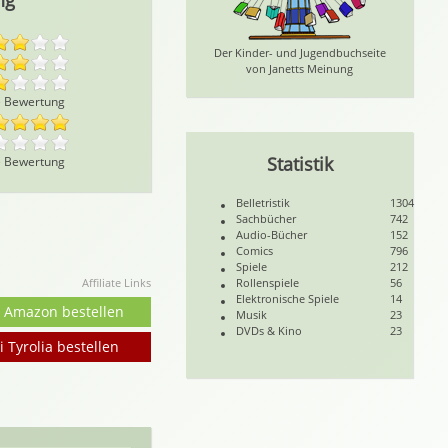
ng
Der Kinder- und Jugendbuchseite
von Janetts Meinung
e Bewertung
Statistik
e Bewertung
Belletristik
1304
Sachbücher
742
Audio-Bücher
152
Comics
796
Spiele
212
Affiliate Links
Rollenspiele
56
Elektronische Spiele
14
i Amazon bestellen
Musik
23
DVDs & Kino
23
i Tyrolia bestellen