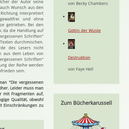
lcher der Autor seine
von Becky Chambers
ie auch Wunsch aus den
Richtung interpretiert
gewaltfrei und ohne
ze getrieben. Bei den
, da die Handlung auf
Göttin der Wüste
vergessenen Schriften"
n Texten durchmischen.
de des Lesers nicht
den aus dem Leben von
Destruktion
ergessenen Schriften"
igung der Reihe werden
von Faye Hell
ufrieden sein.
man "Die vergessenen
höher. Leider muss man
r mit Fragmenten auf,
gige Qualität, obwohl
Zum Bücherkarussell
mit Einschränkungen zu