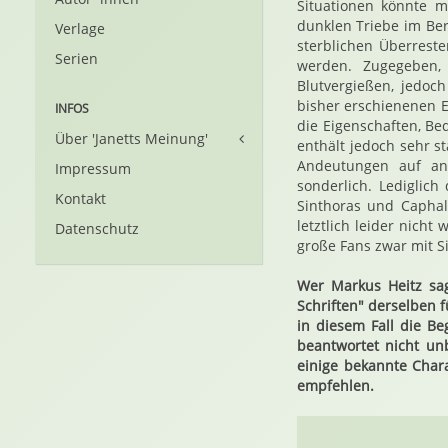
Situationen könnte m
dunklen Triebe im Ber
Verlage
sterblichen Überreste
Serien
werden. Zugegeben,
Blutvergießen, jedoc
bisher erschienenen 
INFOS
die Eigenschaften, Be
Über 'Janetts Meinung'
enthält jedoch sehr s
Andeutungen auf an
Impressum
sonderlich. Lediglic
Kontakt
Sinthoras und Caphal
letztlich leider nich
Datenschutz
große Fans zwar mit Si
Wer Markus Heitz sa
Schriften" derselben 
in diesem Fall die B
beantwortet nicht un
einige bekannte Chara
empfehlen.