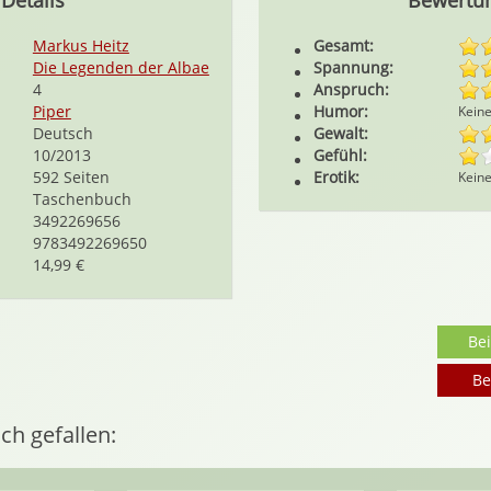
Details
Bewertu
Markus Heitz
Gesamt:
Die Legenden der Albae
Spannung:
4
Anspruch:
Piper
Humor:
Kein
Deutsch
Gewalt:
10/2013
Gefühl:
592 Seiten
Erotik:
Kein
Taschenbuch
3492269656
9783492269650
14,99 €
Be
Be
ch gefallen: