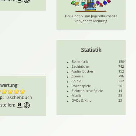
Der Kinder- und Jugendbuchseite
von Janetts Meinung
Statistik
Belletristik
1304
Sachbücher
742
Audio-Bücher
152
Comics
796
Spiele
212
wertung:
Rollenspiele
56
Elektronische Spiele
14
Musik
23
p:
Taschenbuch
DVDs & Kino
23
stellen: