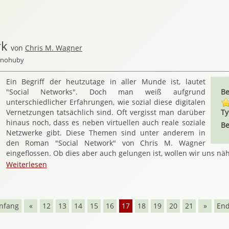
rk
von
Chris M. Wagner
ernohuby
Ein Begriff der heutzutage in aller Munde ist, lautet
"Social Networks". Doch man weiß aufgrund
Be
unterschiedlicher Erfahrungen, wie sozial diese digitalen
Vernetzungen tatsächlich sind. Oft vergisst man darüber
Ty
hinaus noch, dass es neben virtuellen auch reale soziale
Be
Netzwerke gibt. Diese Themen sind unter anderem in
den Roman "Social Network" von Chris M. Wagner
eingeflossen. Ob dies aber auch gelungen ist, wollen wir uns nä
Weiterlesen
nfang
«
12
13
14
15
16
17
18
19
20
21
»
En