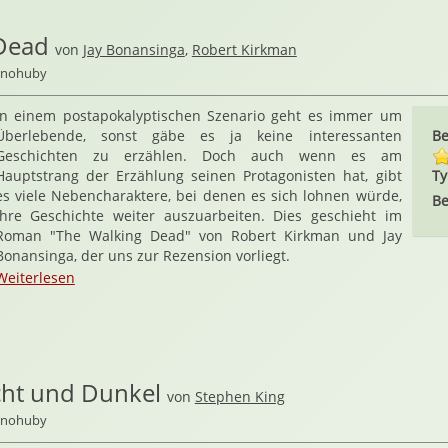
Dead
von
Jay Bonansinga
,
Robert Kirkman
ernohuby
In einem postapokalyptischen Szenario geht es immer um
Überlebende, sonst gäbe es ja keine interessanten
Be
Geschichten zu erzählen. Doch auch wenn es am
Hauptstrang der Erzählung seinen Protagonisten hat, gibt
Ty
es viele Nebencharaktere, bei denen es sich lohnen würde,
Be
ihre Geschichte weiter auszuarbeiten. Dies geschieht im
Roman "The Walking Dead" von Robert Kirkman und Jay
Bonansinga, der uns zur Rezension vorliegt.
Weiterlesen
ht und Dunkel
von
Stephen King
ernohuby