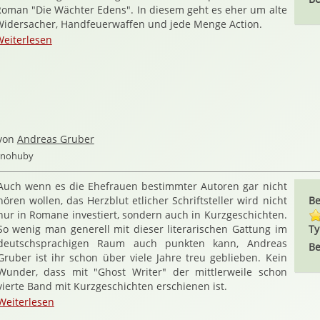
oman "Die Wächter Edens". In diesem geht es eher um alte
Widersacher, Handfeuerwaffen und jede Menge Action.
Weiterlesen
von
Andreas Gruber
ernohuby
Auch wenn es die Ehefrauen bestimmter Autoren gar nicht
hören wollen, das Herzblut etlicher Schriftsteller wird nicht
Be
nur in Romane investiert, sondern auch in Kurzgeschichten.
So wenig man generell mit dieser literarischen Gattung im
Ty
deutschsprachigen Raum auch punkten kann, Andreas
Be
Gruber ist ihr schon über viele Jahre treu geblieben. Kein
Wunder, dass mit "Ghost Writer" der mittlerweile schon
vierte Band mit Kurzgeschichten erschienen ist.
Weiterlesen