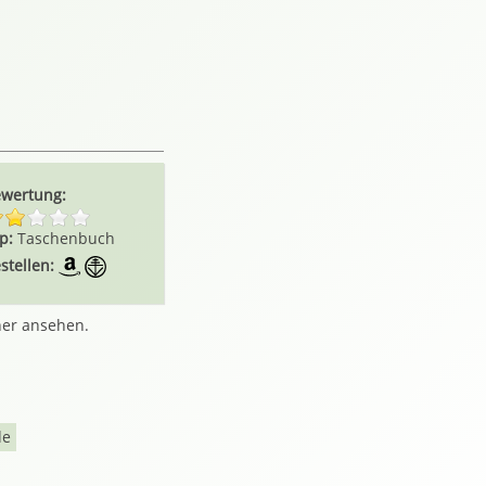
wertung:
p:
Taschenbuch
stellen:
her ansehen.
de