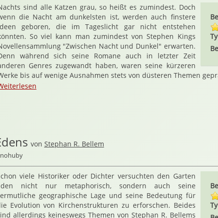
Nachts sind alle Katzen grau, so heißt es zumindest. Doch
wenn die Nacht am dunkelsten ist, werden auch finstere
Be
Ideen geboren, die im Tageslicht gar nicht entstehen
könnten. So viel kann man zumindest von Stephen Kings
Ty
Novellensammlung "Zwischen Nacht und Dunkel" erwarten.
Be
Denn während sich seine Romane auch in letzter Zeit
anderen Genres zugewandt haben, waren seine kürzeren
Werke bis auf wenige Ausnahmen stets von düsteren Themen gepr
Weiterlesen
Edens
von
Stephan R. Bellem
ernohuby
chon viele Historiker oder Dichter versuchten den Garten
Eden nicht nur metaphorisch, sondern auch seine
Be
vermutliche geographische Lage und seine Bedeutung für
ie Evolution von Kirchenstrukturen zu erforschen. Beides
Ty
sind allerdings keineswegs Themen von Stephan R. Bellems
Be