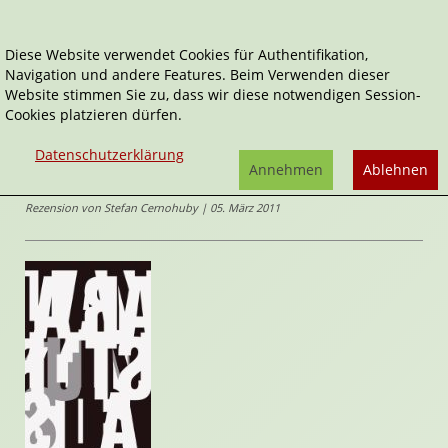
Diese Website verwendet Cookies für Authentifikation,
Navigation und andere Features. Beim Verwenden dieser
Home
Belletristik
Horror & Mystery
Website stimmen Sie zu, dass wir diese notwendigen Session-
Ein Sturz in den Malstrom
Cookies platzieren dürfen.
Ein Sturz in den Malstrom
Datenschutzerklärung
von
Edgar Allen
Annehmen
Ablehnen
Poe
Rezension von Stefan Cernohuby | 05. März 2011