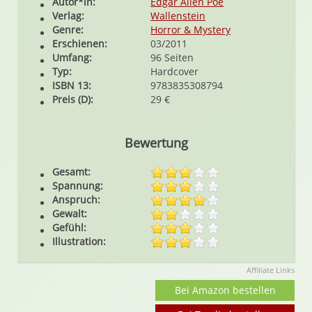
Autor*in:
Edgar Allen Poe
Verlag:
Wallenstein
Genre:
Horror & Mystery
Erschienen:
03/2011
Umfang:
96 Seiten
Typ:
Hardcover
ISBN 13:
9783835308794
Preis (D):
29 €
Bewertung
Gesamt:
Spannung:
Anspruch:
Gewalt:
Gefühl:
Illustration:
Affiliate Links
Bei Amazon bestellen