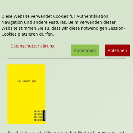
Diese Website verwendet Cookies für Authentifikation,
Navigation und andere Features. Beim Verwenden dieser
Home
Belletristik
2084
Website stimmen Sie zu, dass wir diese notwendigen Session-
Cookies platzieren dürfen.
2084
von
Unė Kaunaitė
Datenschutzerklärung
Rezension von Stefan Cernohuby | 25. Mai 2026
Annehmen
Ablehnen
Es gibt literarische Werke, die den Eindruck erwecken, sich