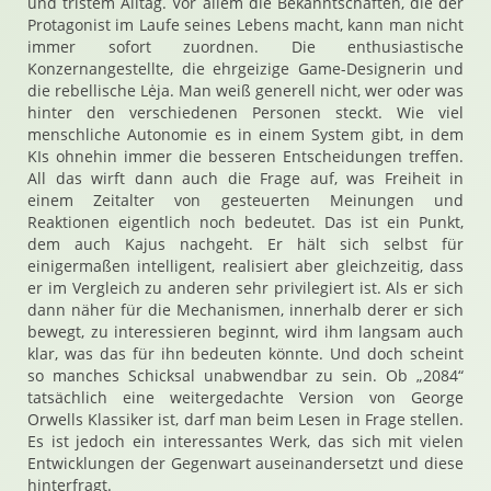
und tristem Alltag. Vor allem die Bekanntschaften, die der
Protagonist im Laufe seines Lebens macht, kann man nicht
immer sofort zuordnen. Die enthusiastische
Konzernangestellte, die ehrgeizige Game-Designerin und
die rebellische Lėja. Man weiß generell nicht, wer oder was
hinter den verschiedenen Personen steckt. Wie viel
menschliche Autonomie es in einem System gibt, in dem
KIs ohnehin immer die besseren Entscheidungen treffen.
All das wirft dann auch die Frage auf, was Freiheit in
einem Zeitalter von gesteuerten Meinungen und
Reaktionen eigentlich noch bedeutet. Das ist ein Punkt,
dem auch Kajus nachgeht. Er hält sich selbst für
einigermaßen intelligent, realisiert aber gleichzeitig, dass
er im Vergleich zu anderen sehr privilegiert ist. Als er sich
dann näher für die Mechanismen, innerhalb derer er sich
bewegt, zu interessieren beginnt, wird ihm langsam auch
klar, was das für ihn bedeuten könnte. Und doch scheint
so manches Schicksal unabwendbar zu sein. Ob „2084“
tatsächlich eine weitergedachte Version von George
Orwells Klassiker ist, darf man beim Lesen in Frage stellen.
Es ist jedoch ein interessantes Werk, das sich mit vielen
Entwicklungen der Gegenwart auseinandersetzt und diese
hinterfragt.