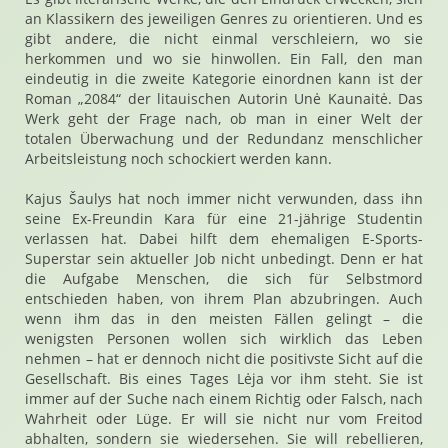
an Klassikern des jeweiligen Genres zu orientieren. Und es
gibt andere, die nicht einmal verschleiern, wo sie
herkommen und wo sie hinwollen. Ein Fall, den man
eindeutig in die zweite Kategorie einordnen kann ist der
Roman „2084“ der litauischen Autorin Unė Kaunaitė. Das
Werk geht der Frage nach, ob man in einer Welt der
totalen Überwachung und der Redundanz menschlicher
Arbeitsleistung noch schockiert werden kann.
Kajus Šaulys hat noch immer nicht verwunden, dass ihn
seine Ex-Freundin Kara für eine 21-jährige Studentin
verlassen hat. Dabei hilft dem ehemaligen E-Sports-
Superstar sein aktueller Job nicht unbedingt. Denn er hat
die Aufgabe Menschen, die sich für Selbstmord
entschieden haben, von ihrem Plan abzubringen. Auch
wenn ihm das in den meisten Fällen gelingt – die
wenigsten Personen wollen sich wirklich das Leben
nehmen – hat er dennoch nicht die positivste Sicht auf die
Gesellschaft. Bis eines Tages Lėja vor ihm steht. Sie ist
immer auf der Suche nach einem Richtig oder Falsch, nach
Wahrheit oder Lüge. Er will sie nicht nur vom Freitod
abhalten, sondern sie wiedersehen. Sie will rebellieren,