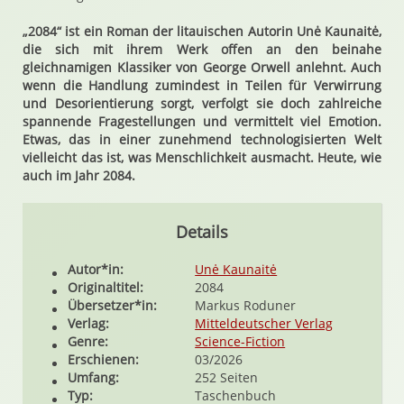
„2084“ ist ein Roman der litauischen Autorin Unė Kaunaitė,
die sich mit ihrem Werk offen an den beinahe
gleichnamigen Klassiker von George Orwell anlehnt. Auch
wenn die Handlung zumindest in Teilen für Verwirrung
und Desorientierung sorgt, verfolgt sie doch zahlreiche
spannende Fragestellungen und vermittelt viel Emotion.
Etwas, das in einer zunehmend technologisierten Welt
vielleicht das ist, was Menschlichkeit ausmacht. Heute, wie
auch im Jahr 2084.
Details
Autor*in:
Unė Kaunaitė
Originaltitel:
2084
Übersetzer*in:
Markus Roduner
Verlag:
Mitteldeutscher Verlag
Genre:
Science-Fiction
Erschienen:
03/2026
Umfang:
252 Seiten
Typ:
Taschenbuch