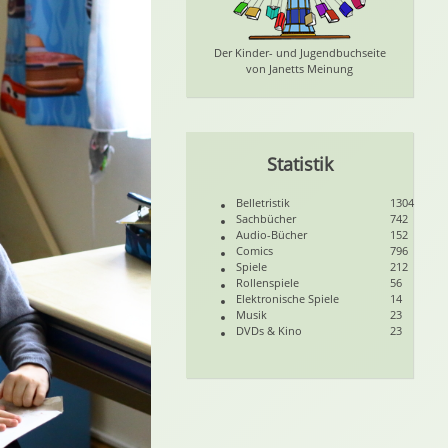
Der Kinder- und Jugendbuchseite
von Janetts Meinung
Statistik
Belletristik
1304
Sachbücher
742
Audio-Bücher
152
Comics
796
Spiele
212
Rollenspiele
56
Elektronische Spiele
14
Musik
23
DVDs & Kino
23