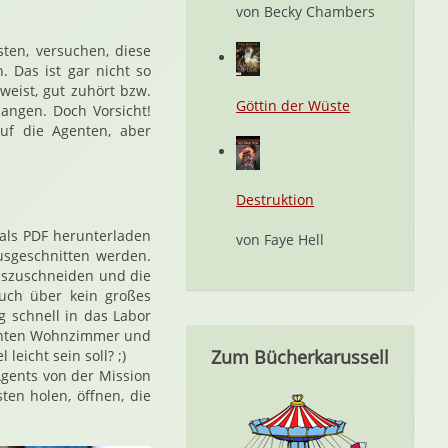
von Becky Chambers
ten, versuchen, diese
 Das ist gar nicht so
weist, gut zuhört bzw.
Göttin der Wüste
langen. Doch Vorsicht!
uf die Agenten, aber
Destruktion
 als PDF herunterladen
von Faye Hell
usgeschnitten werden.
auszuschneiden und die
uch über kein großes
g schnell in das Labor
ennten Wohnzimmer und
Zum Bücherkarussell
eicht sein soll? ;)
gents von der Mission
en holen, öffnen, die