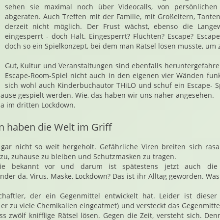
sehen sie maximal noch über Videocalls, von persönlichen 
abgeraten. Auch Treffen mit der Familie, mit Großeltern, Tanten
derzeit nicht möglich. Der Frust wächst, ebenso die Lange
eingesperrt - doch Halt. Eingesperrt? Flüchten? Escape? Esca
doch so ein Spielkonzept, bei dem man Rätsel lösen musste, um
Gut, Kultur und Veranstaltungen sind ebenfalls heruntergefahre
Escape-Room-Spiel nicht auch in den eigenen vier Wänden funk
sich wohl auch Kinderbuchautor THiLO und schuf ein Escape- Sp
ause gespielt werden. Wie, das haben wir uns näher angesehen.
ja im dritten Lockdown.
n haben die Welt im Griff
gar nicht so weit hergeholt. Gefährliche Viren breiten sich ras
u, zuhause zu bleiben und Schutzmasken zu tragen.
e bekannt vor und darum ist spätestens jetzt auch die
nder da. Virus, Maske, Lockdown? Das ist ihr Alltag geworden. Was 
chaftler, der ein Gegenmittel entwickelt hat. Leider ist dieser
at er zu viele Chemikalien eingeatmet) und versteckt das Gegenmitt
 zwölf knifflige Rätsel lösen. Gegen die Zeit, versteht sich. De