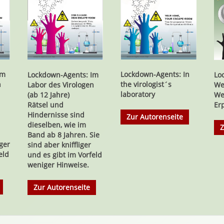
Lockdown-Agents: In
Im
Lo
Lockdown-Agents: Im
the virologist´s
n
We
Labor des Virologen
laboratory
We
(ab 12 Jahre)
Er
Rätsel und
Hindernisse sind
Zur Autorenseite
dieselben, wie im
Z
Band ab 8 Jahren. Sie
iger
sind aber kniffliger
eld
und es gibt im Vorfeld
weniger Hinweise.
Zur Autorenseite