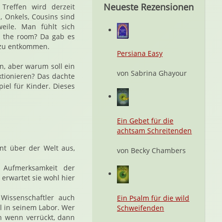
Neueste Rezensionen
Treffen wird derzeit
, Onkels, Cousins sind
weile. Man fühlt sich
pe the room? Da gab es
 zu entkommen.
Persiana Easy
n, aber warum soll ein
von Sabrina Ghayour
tionieren? Das dachte
iel für Kinder. Dieses
Ein Gebet für die
achtsam Schreitenden
ant über der Welt aus,
von Becky Chambers
 Aufmerksamkeit der
erwartet sie wohl hier
 Wissenschaftler auch
Ein Psalm für die wild
el in seinem Labor. Wer
Schweifenden
nn wenn verrückt, dann