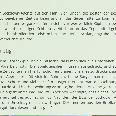
r Lockdown-Agents auf den Plan. Vier Kinder, die Besten der Bes
 vorgegebenen Zeit zu lösen und an das Gegenmittel zu kommen.
ätsel haben es ganz schön in sich. Nur wer wirklich Köpfchen be
 daraus die richtigen Schlüsse zieht, kann an das Gegenmittel ge
ine herabrollenden Felsbrocken und tiefen Schlangengruben a
 verseuchte Räume.
nötig
sem Escape-Spiel ist die Tatsache, dass man sich alle Unterlagen
 Vorarbeit nötig: Die Spielutensilien müssen ausgedruckt und a
e Zeit sollte man hierfür schon einplanen, um alles zu drucken, 
en. Aber alles hält sich im Rahmen. Keine Sorge, man muss a
. Mit Schere und Klebestreifen ausgerüstet, hat man die Wohnun
 Hürde sind hierbei Wohnungsschnitte, bei denen es keine getr
 ein getrenntes Bad und WC. Aber hey, wer sagte, dass dieses Spiel l
ariert, geht es auch schon los. Nachdem der Boss der Lockdown-A
 es den Umschlag mit den wichtigen Dokumenten aus den Briefkast
gut durchlesen und los geht’s.