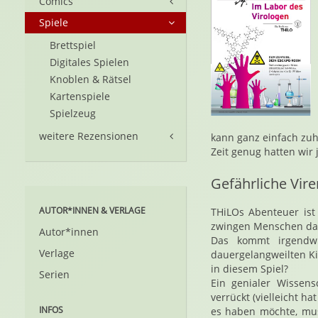
Comics
Spiele
Brettspiel
Digitales Spielen
Knoblen & Rätsel
Kartenspiele
Spielzeug
weitere Rezensionen
kann ganz einfach zuh
Zeit genug hatten wir 
Gefährliche Vire
AUTOR*INNEN & VERLAGE
THiLOs Abenteuer ist 
zwingen Menschen daz
Autor*innen
Das kommt irgendwi
Verlage
dauergelangweilten Ki
in diesem Spiel?
Serien
Ein genialer Wissens
verrückt (vielleicht h
INFOS
es haben möchte, muss