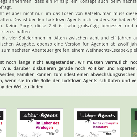
egs annehmen, dass ein Prinzip, ein Konzept auch beim nächsten
fragt.
eht es aber nicht nur um das Lösen von Rätseln, man muss diese
affen. Das ist bei den Lockdown-Agents nicht anders. Sie haben 9
en. Keine Sorge, diese Zeit ist sehr großzügig bemessen und 
rt zu schaffen.
i bis vier Spielerinnen im Altern zwischen acht und elf Jahren a
glischen Ausgabe, ebenso eine Version für Agenten ab zwölf Ja
h zum nächsten Abenteuer greifen, einem Weihnachts-Escape-Spiel
ist noch lange nicht ausgestanden, wir müssen vermutlich noc
 Wie, darüber diskutieren gerade noch Politiker und Experten
n werden, Familien können zumindest einen abwechslungsreiche
n, wenn sie in die Rolle der Lockdown-Agents schlüpfen und v
ng der Welt zu finden.