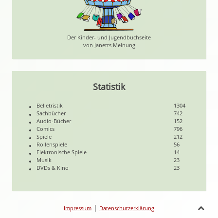
Der Kinder- und Jugendbuchseite
von Janetts Meinung
Statistik
Belletristik
1304
Sachbücher
742
Audio-Bücher
152
Comics
796
Spiele
212
Rollenspiele
56
Elektronische Spiele
14
Musik
23
DVDs & Kino
23
|
Impressum
Datenschutzerklärung