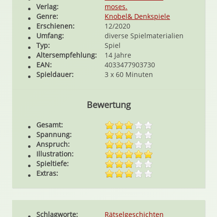
Verlag:
moses.
Genre:
Knobel& Denkspiele
Erschienen:
12/2020
Umfang:
diverse Spielmaterialien
Typ:
Spiel
Altersempfehlung:
14 Jahre
EAN:
4033477903730
Spieldauer:
3 x 60 Minuten
Bewertung
Gesamt:
Spannung:
Anspruch:
Illustration:
Spieltiefe:
Extras:
Schlagworte:
Rätselgeschichten