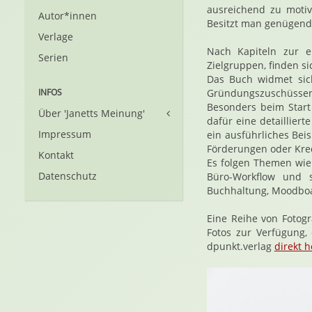
ausreichend zu motiv
Autor*innen
Besitzt man genügend 
Verlage
Nach Kapiteln zur e
Serien
Zielgruppen, finden s
Das Buch widmet sic
INFOS
Gründungszuschüssen
Besonders beim Start 
Über 'Janetts Meinung'
dafür eine detaillier
Impressum
ein ausführliches Bei
Förderungen oder Kred
Kontakt
Es folgen Themen wie
Datenschutz
Büro-Workflow und s
Buchhaltung, Moodboa
Eine Reihe von Fotog
Fotos zur Verfügung,
dpunkt.verlag
direkt 