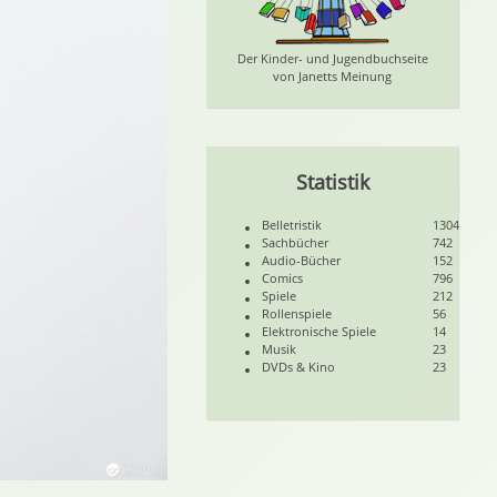
Der Kinder- und Jugendbuchseite
von Janetts Meinung
Statistik
Belletristik
1304
Sachbücher
742
Audio-Bücher
152
Comics
796
Spiele
212
Rollenspiele
56
Elektronische Spiele
14
Musik
23
DVDs & Kino
23
 Als Fotograf 6724
endig Als Fotograf 6726
lbstaendig Als Fotograf 6728
w Selbstaendig Als Fotograf 6730
review Selbstaendig Als Fotograf 6731