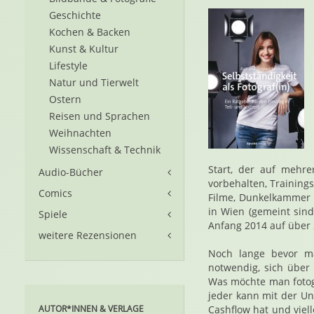
Geschichte
Kochen & Backen
Kunst & Kultur
Lifestyle
Natur und Tierwelt
Ostern
Reisen und Sprachen
Weihnachten
Wissenschaft & Technik
Start, der auf mehre
Audio-Bücher
vorbehalten, Training
Comics
Filme, Dunkelkammer u
in Wien (gemeint sin
Spiele
Anfang 2014 auf über
weitere Rezensionen
Noch lange bevor ma
notwendig, sich über
Was möchte man fotogr
jeder kann mit der Un
AUTOR*INNEN & VERLAGE
Cashflow hat und viell