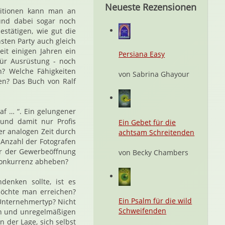
Neueste Rezensionen
stitionen kann man an
und dabei sogar noch
stätigen, wie gut die
hsten Party auch gleich
seit einigen Jahren ein
Persiana Easy
für Ausrüstung - noch
n? Welche Fähigkeiten
von Sabrina Ghayour
en? Das Buch von Ralf
af … “. Ein gelungener
,und damit nur Profis
Ein Gebet für die
er analogen Zeit durch
achtsam Schreitenden
 Anzahl der Fotografen
or der Gewerbeöffnung
von Becky Chambers
Konkurrenz abheben?
enken sollte, ist es
möchte man erreichen?
Ein Psalm für die wild
 Unternehmertyp? Nicht
Schweifenden
ren und unregelmäßigen
n der Lage, sich selbst