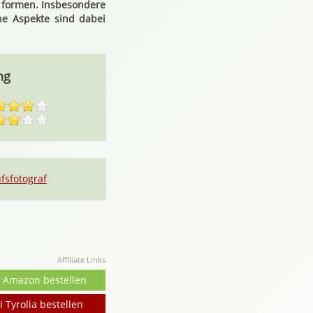
u formen. Insbesondere
che Aspekte sind dabei
ng
fsfotograf
Affiliate Links
i Amazon bestellen
i Tyrolia bestellen