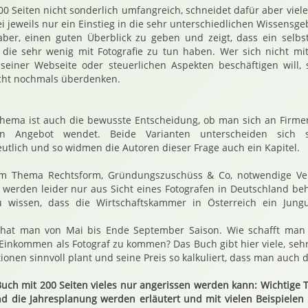
200 Seiten nicht sonderlich umfangreich, schneidet dafür aber viel
i jeweils nur ein Einstieg in die sehr unterschiedlichen Wissensg
aber, einen guten Überblick zu geben und zeigt, dass ein selbst
die sehr wenig mit Fotografie zu tun haben. Wer sich nicht m
 seiner Webseite oder steuerlichen Aspekten beschäftigen will,
eicht nochmals überdenken.
Thema ist auch die bewusste Entscheidung, ob man sich an Firm
hen Angebot wendet. Beide Varianten unterscheiden sich 
utlich und so widmen die Autoren dieser Frage auch ein Kapitel.
um Thema Rechtsform, Gründungszuschüss & Co, notwendige Ve
it werden leider nur aus Sicht eines Fotografen in Deutschland be
zu wissen, dass die Wirtschaftskammer in Österreich ein Jung
f hat man von Mai bis Ende September Saison. Wie schafft man
Einkommen als Fotograf zu kommen? Das Buch gibt hier viele, seh
ionen sinnvoll plant und seine Preis so kalkuliert, dass man auch
uch mit 200 Seiten vieles nur angerissen werden kann: Wichtige 
nd die Jahresplanung werden erläutert und mit vielen Beispielen i