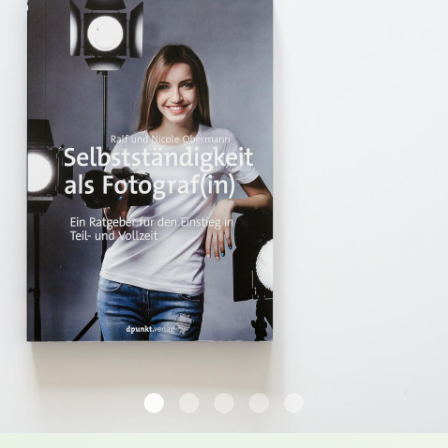
20170713 151759 Buchreview Selbstaendig
20170713 151915 Buchreview Selbsta
20170713 151953 Buchreview Se
20170713 152100 Buchrevie
20170713 152136 Buch