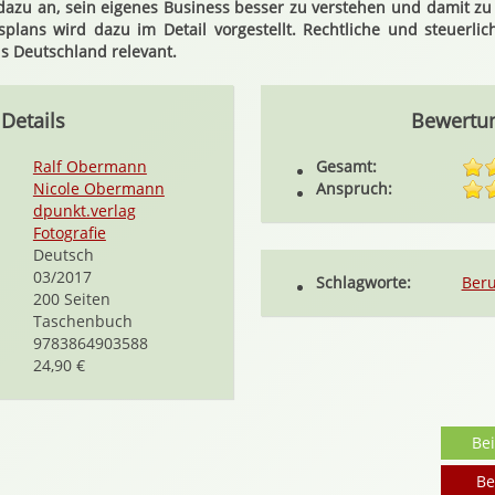
dazu an, sein eigenes Business besser zu verstehen und damit z
plans wird dazu im Detail vorgestellt. Rechtliche und steuerli
us Deutschland relevant.
Details
Bewertu
Ralf Obermann
Gesamt:
Nicole Obermann
Anspruch:
dpunkt.verlag
Fotografie
Deutsch
03/2017
Schlagworte:
Beru
200 Seiten
Taschenbuch
9783864903588
24,90 €
Be
Be