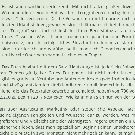
Es ist auch wirklich verlockend: Mit nicht allzu großen Inve
Wochenenden seinem Hobby, dem Fotografieren, nachgehen 
etwas Geld verdienen. Da die Verwandten und Freunde auch be
letzten Urlaubsbilder geworden sind, stellt man sich bei der näc
als “Fotograf” vor. Und schließlich ist der Berufsfotograf auch 
freies Gewerbe. Was ist nun - neben ein paar tausend Euro 
notwendig, um ein erfolgreiches Einzelunternehmen zu starte
sind erforderlich und worüber sollte man sich Gedanken mach
und Nicole Obermann widmet sich diesen Fragen.
Das Buch beginnt mit dem Satz “Heutzutage ist ‘jeder’ ein Fotogr
ren Ebenen gültig ist: Gutes Equipment ist nicht mehr teuer 
s gibt es gratis auf Youtube und laufenden Kosten (wie früher in d
nd Abzüge entstanden sind) tendieren zu null. Immerhin ist die
d jene, die das Fotografengewerbe angemeldet haben) von 700 v
 2.200 zu Beginn 2017 gestiegen. Wie kann man sich nun von der 
n über Ausrüstung, Marketing oder steuerliche Aspekte nachd
 seine eigenen Fähigkeiten und Wünsche klar zu werden. Was 
afieren? Und vielleicht eine der wichtigsten Fragen: Ist man ein
sicherheit leben, dass man (speziell am Beginn!) einen unsiche
eicht die Miete in zwei Monaten nicht mehr zahlen kann. Ist man i