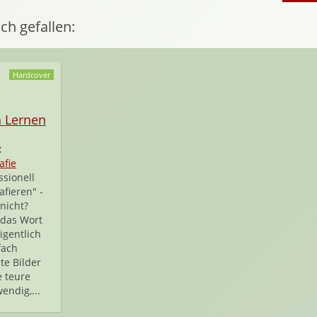
ch gefallen:
Hardcover
n Lernen
:
afie
ssionell
afieren" -
nicht?
 das Wort
igentlich
fach
te Bilder
e teure
endig,...