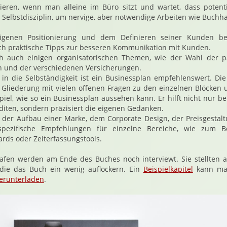
ieren, wenn man alleine im Büro sitzt und wartet, dass potent
Selbstdisziplin, um nervige, aber notwendige Arbeiten wie Buchh
igenen Positionierung und dem Definieren seiner Kunden be
ich praktische Tipps zur besseren Kommunikation mit Kunden.
h auch einigen organisatorischen Themen, wie der Wahl der p
 und der verschiedenen Versicherungen.
in die Selbständigkeit ist ein Businessplan empfehlenswert. Di
te Gliederung mit vielen offenen Fragen zu den einzelnen Blöcken
spiel, wie so ein Businessplan aussehen kann. Er hilft nicht nur b
iten, sondern präzisiert die eigenen Gedanken.
 der Aufbau einer Marke, dem Corporate Design, der Preisgestal
pezifische Empfehlungen für einzelne Bereiche, wie zum Be
rds oder Zeiterfassungstools.
rafen werden am Ende des Buches noch interviewt. Sie stellten a
 die das Buch ein wenig auflockern. Ein
Beispielkapitel
kann man
herunterladen
.