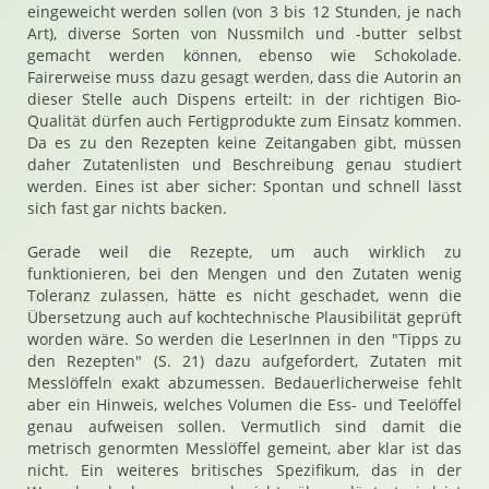
eingeweicht werden sollen (von 3 bis 12 Stunden, je nach
Art), diverse Sorten von Nussmilch und -butter selbst
gemacht werden können, ebenso wie Schokolade.
Fairerweise muss dazu gesagt werden, dass die Autorin an
dieser Stelle auch Dispens erteilt: in der richtigen Bio-
Qualität dürfen auch Fertigprodukte zum Einsatz kommen.
Da es zu den Rezepten keine Zeitangaben gibt, müssen
daher Zutatenlisten und Beschreibung genau studiert
werden. Eines ist aber sicher: Spontan und schnell lässt
sich fast gar nichts backen.
Gerade weil die Rezepte, um auch wirklich zu
funktionieren, bei den Mengen und den Zutaten wenig
Toleranz zulassen, hätte es nicht geschadet, wenn die
Übersetzung auch auf kochtechnische Plausibilität geprüft
worden wäre. So werden die LeserInnen in den "Tipps zu
den Rezepten" (S. 21) dazu aufgefordert, Zutaten mit
Messlöffeln exakt abzumessen. Bedauerlicherweise fehlt
aber ein Hinweis, welches Volumen die Ess- und Teelöffel
genau aufweisen sollen. Vermutlich sind damit die
metrisch genormten Messlöffel gemeint, aber klar ist das
nicht. Ein weiteres britisches Spezifikum, das in der