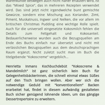
Warenkunde deswegen auch nicht näher erläutert wird, ist
das "Mixed Spice", das in mehreren Rezepten verwendet
wird. Das sind jetzt nicht irgendwelche bunt gemischte
Gewürze, sondern eine Mischung aus Koriander, Zimt,
Piment, Muskatnuss, Ingwer und Nelken, die vor allem im
britischen Christmas Pudding eine wichtige Rolle spielt.
Auch für die universell eingesetzte Kokosmilch fehlen die
Details zum Fettgehalt und Kokosanteil.
Bedauerlicherweise wurden auch die Bezugsquellen am
Ende des Buchs einfach nur übersetzt und nicht mit
verlässlichen Bezugsquellen aus dem deutschsprachigen
Raum ergänzt. Nicht zuletzt sucht man im Buch die
titelgebende "Kokoscreme" vergeblich…
Henrietta Inmans Kochbuchdebüt "Kokoscreme &
Mandelmilch" ist ganz sicherlich kein Buch für
GelegenheitsbäckerInnen, die schnell einmal etwas Süßes
auf den Tisch bringen wollen. Aber wer sich die
notwendige Geduld mit "konventionellem" Backen
erarbeitet hat, findet in diesem aufwändig gestalteten
Buch sicher genügend lohnende Ideen, um das gängige
Dessertrepertoire zu erweitern.