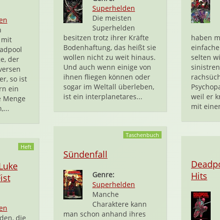
Superhelden
Die meisten
en
Superhelden
n
besitzen trotz ihrer Kräfte
haben me
mit
Bodenhaftung, das heißt sie
einfache
eadpool
wollen nicht zu weit hinaus.
selten w
e, der
Und auch wenn einige von
sinistren
versen
ihnen fliegen können oder
rachsüc
r, so ist
sogar im Weltall überleben,
Psychopa
rn ein
ist ein interplanetares...
weil er 
de Menge
mit eine
,...
Taschenbuch
Heft
Sündenfall
Deadpo
 Luke
Genre:
Hits
ist
Superhelden
Manche
Charaktere kann
en
man schon anhand ihres
lden, die