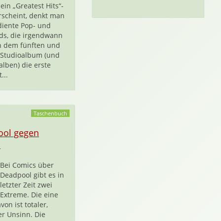
ein „Greatest Hits“-
scheint, denkt man
diente Pop- und
ds, die irgendwann
n dem fünften und
 Studioalbum (und
alben) die erste
...
Taschenbuch
ool gegen
D
Bei Comics über
Deadpool gibt es in
letzter Zeit zwei
Extreme. Die eine
von ist totaler,
er Unsinn. Die