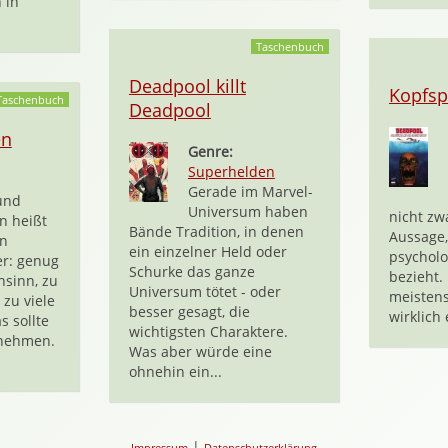
 in
Taschenbuch
Deadpool killt
Kopfsp
Taschenbuch
Deadpool
en
Genre:
Superhelden
Gerade im Marvel-
und
Universum haben
nicht zw
n heißt
Bände Tradition, in denen
Aussage,
en
ein einzelner Held oder
psycholo
er: genug
Schurke das ganze
bezieht.
nsinn, zu
Universum tötet - oder
meistens
 zu viele
besser gesagt, die
wirklich
s sollte
wichtigsten Charaktere.
nehmen.
Was aber würde eine
ohnehin ein...
|
Impressum
Datenschutzerklärung