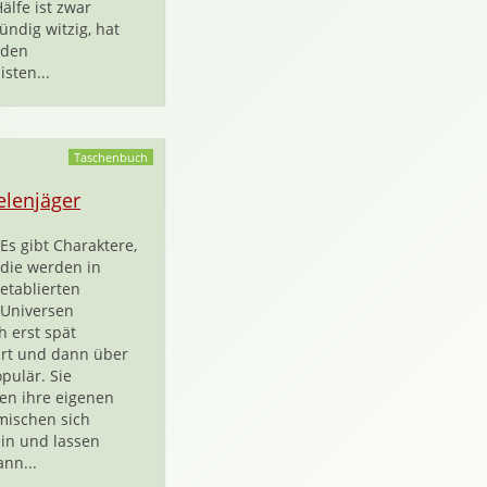
älfe ist zwar
ündig witzig, hat
 den
isten...
Taschenbuch
elenjäger
Es gibt Charaktere,
die werden in
etablierten
Universen
h erst spät
hrt und dann über
pulär. Sie
n ihre eigenen
mischen sich
ein und lassen
nn...