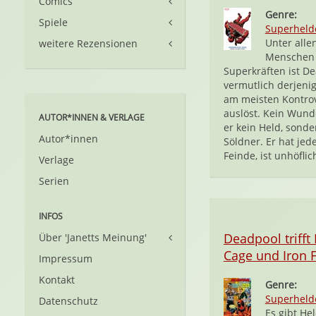
Comics
Genre:
Spiele
Superheld
Unter alle
weitere Rezensionen
Menschen 
Superkräften ist D
vermutlich derjenig
am meisten Kontro
auslöst. Kein Wunde
AUTOR*INNEN & VERLAGE
er kein Held, sonde
Autor*innen
Söldner. Er hat je
Feinde, ist unhöflich
Verlage
Serien
INFOS
Deadpool trifft
Über 'Janetts Meinung'
Cage und Iron F
Impressum
Kontakt
Genre:
Superheld
Datenschutz
Es gibt He