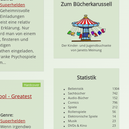
Zum Bücherkarussell
Superhelden
Geheimnisvolle
Einladungen
ist eine relativ
 Erklärung. Nur
ird man von einem
, finsteren und
htigen
Der Kinder- und Jugendbuchseite
von Janetts Meinung
then eingeladen,
kranke Psychospiele
m...
Statistik
Hardcover
Belletristik
1304
Sachbücher
742
ol - Greatest
Audio-Bücher
152
Comics
796
Spiele
212
Rollenspiele
56
Genre:
Elektronische Spiele
14
Superhelden
Musik
23
DVDs & Kino
23
Wenn irgendwo