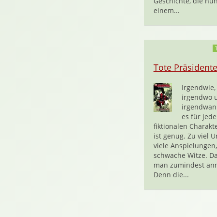
Geschichte, die nun
einem...
Tote Präsident
Irgendwie,
irgendwo 
irgendwan
es für jed
fiktionalen Charakt
ist genug. Zu viel U
viele Anspielungen,
schwache Witze. Da
man zumindest an
Denn die...