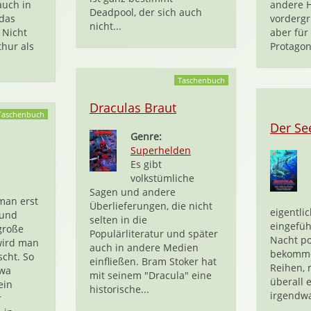
auch in
andere H
Deadpool, der sich auch
 das
vordergr
nicht...
 Nicht
aber für
thur als
Protagon
Taschenbuch
Draculas Braut
Taschenbuch
Der Se
Genre:
Superhelden
Es gibt
volkstümliche
Sagen und andere
an erst
Überlieferungen, die nicht
eigentlic
 und
selten in die
eingefü
große
Populärliteratur und später
Nacht po
wird man
auch in andere Medien
bekomme
cht. So
einfließen. Bram Stoker hat
Reihen, 
twa
mit seinem "Dracula" eine
überall 
ein
historische...
irgendwa
r