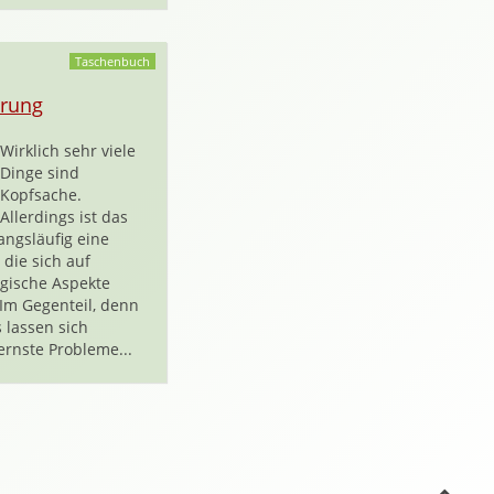
Taschenbuch
rung
Wirklich sehr viele
Dinge sind
Kopfsache.
Allerdings ist das
angsläufig eine
 die sich auf
gische Aspekte
 Im Gegenteil, denn
 lassen sich
 ernste Probleme...