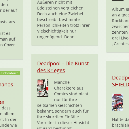
Äußeren nicht mit
lden
Edelsteinen vergleichen.
Album er
r der auf
Doch auch eine Zwiebel
an altge
beschreibt bestimmte
Rockban
ststars
Persönlichkeiten trotz ihrer
zwische
Vielschichtigkeit nur
zehnten
ist es
ungenügend. Denn...
drei Live
 man auf
„Greatest
n Cover
Deadpool - Die Kunst
des Krieges
Taschenbuch
Deadp
Manche
hanos
SHIEL
Charaktere aus
Comics sind nicht
nur für ihre
en
seltsamen Geschichten
, dass
bekannt, sondern auch für
n allem
ihre skurrilen Einfälle.
t. In der
Hälfte da
Vorreiter in dieser Hinsicht
eunde wie
brachial
ist ganz bestimmt