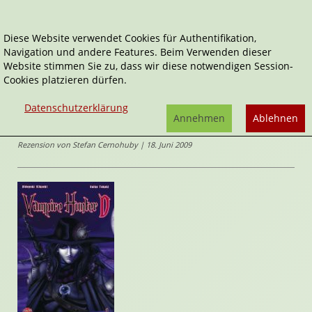
Diese Website verwendet Cookies für Authentifikation,
Navigation und andere Features. Beim Verwenden dieser
Home
Comics
Vampire Hunter D
Website stimmen Sie zu, dass wir diese notwendigen Session-
Cookies platzieren dürfen.
Vampire Hunter D
Vampire Hunter D
Datenschutzerklärung
von
Hideyuki Kikuchi
,
Saiko
Annehmen
Ablehnen
Takaki
Rezension von Stefan Cernohuby | 18. Juni 2009