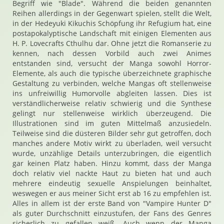
Begriff wie "Blade". Während die beiden genannten
Reihen allerdings in der Gegenwart spielen, stellt die Welt,
in der Hedeyuki Kikuchis Schöpfung ihr Refugium hat, eine
postapokalyptische Landschaft mit einigen Elementen aus
H. P. Lovecrafts Cthulhu dar. Ohne jetzt die Romanserie zu
kennen, nach dessen Vorbild auch zwei Animes
entstanden sind, versucht der Manga sowohl Horror-
Elemente, als auch die typische überzeichnete graphische
Gestaltung zu verbinden, welche Mangas oft stellenweise
ins unfreiwillig Humorvolle abgleiten lassen. Dies ist
verständlicherweise relativ schwierig und die Synthese
gelingt nur stellenweise wirklich überzeugend. Die
Illustrationen sind im guten Mittelmaß anzusiedeln.
Teilweise sind die düsteren Bilder sehr gut getroffen, doch
manches andere Motiv wirkt zu überladen, weil versucht
wurde, unzählige Details unterzubringen, die eigentlich
gar keinen Platz haben. Hinzu kommt, dass der Manga
doch relativ viel nackte Haut zu bieten hat und auch
mehrere eindeutig sexuelle Anspielungen beinhaltet,
weswegen er aus meiner Sicht erst ab 16 zu empfehlen ist.
Alles in allem ist der erste Band von "Vampire Hunter D"
als guter Durchschnitt einzustufen, der Fans des Genres
sicherlich zu gefallen weiß. Auch wenn der Manga