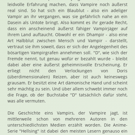
leidvolle Erfahrung machen, dass Vampire noch äußerst
real sind. So hat sich ein Blaublut - also ein adeliger
Vampir an ihr vergangen, was sie gefährlich nahe an ein
Dasein als Untote bringt. Also kommt es ihr gerade Recht,
dass ein anscheinend äußerst fähiger Vampirjäger auf
ihrem Land auftaucht. Obwohl er ein Dhampir - also eine
Art Halbblut zwischen Mensch und Vampir - darstellt,
vertraut sie ihm soweit, dass er sich der Angelegenheit des
bösartigen Vampirgrafen annehmen soll. "D", wie sich der
Fremde nennt, tut genau wofür er bezahlt wurde - bleibt
dabei aber eine äußerst geheimnisvolle Erscheinung. Er
erliegt nicht den Verlockungen von Doris
(überdimensionalen) Reizen, aber ist auch keineswegs
grausam. Er besitzt eine Art dämonische Hand und scheint
sehr mächtig zu sein. Und über allem schwebt immer noch
die Frage, ob der Buchstabe "D" tatsächlich dafür steht,
was alle vermuten.
Die Geschichte eins Vampirs, der Vampire jagt, ist
mittlerweile schon von mehreren Autoren in den
unterschiedlichsten Medien erzählt worden. Die Anime-
Serie "Hellsing" ist dabei den meisten Lesern genauso ein