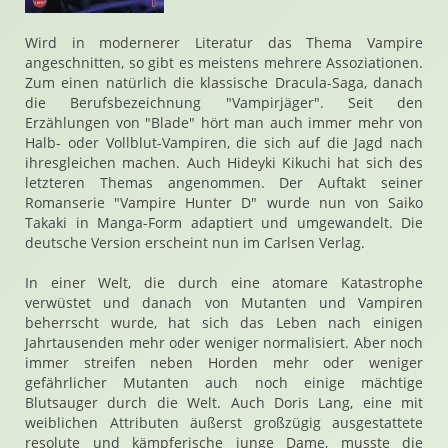
Wird in modernerer Literatur das Thema Vampire
angeschnitten, so gibt es meistens mehrere Assoziationen.
Zum einen natürlich die klassische Dracula-Saga, danach
die Berufsbezeichnung "Vampirjäger". Seit den
Erzählungen von "Blade" hört man auch immer mehr von
Halb- oder Vollblut-Vampiren, die sich auf die Jagd nach
ihresgleichen machen. Auch Hideyki Kikuchi hat sich des
letzteren Themas angenommen. Der Auftakt seiner
Romanserie "Vampire Hunter D" wurde nun von Saiko
Takaki in Manga-Form adaptiert und umgewandelt. Die
deutsche Version erscheint nun im Carlsen Verlag.
In einer Welt, die durch eine atomare Katastrophe
verwüstet und danach von Mutanten und Vampiren
beherrscht wurde, hat sich das Leben nach einigen
Jahrtausenden mehr oder weniger normalisiert. Aber noch
immer streifen neben Horden mehr oder weniger
gefährlicher Mutanten auch noch einige mächtige
Blutsauger durch die Welt. Auch Doris Lang, eine mit
weiblichen Attributen äußerst großzügig ausgestattete
resolute und kämpferische junge Dame, musste die