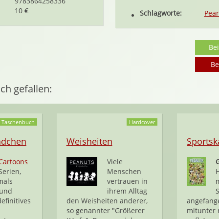
9783864258336
10 €
Schlagworte:
Pea
Be
Be
ch gefallen:
Taschenbuch
Hardcover
ädchen
Weisheiten
Sports
Cartoons
Viele
Serien,
Menschen
mals
vertrauen in
 und
ihrem Alltag
efinitives
den Weisheiten anderer,
angefang
so genannter "Größerer
mitunter 