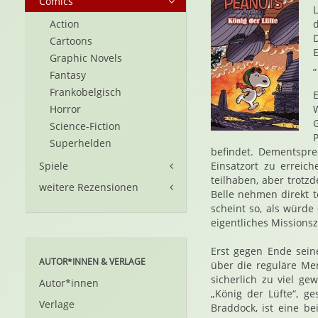
Comics
Action
Cartoons
Graphic Novels
„
Fantasy
Frankobelgisch
Horror
G
Science-Fiction
Superhelden
befindet. Dementspr
Spiele
Einsatzort zu erreich
teilhaben, aber trotz
weitere Rezensionen
Belle nehmen direkt t
scheint so, als würd
eigentliches Missionsz
Erst gegen Ende sein
AUTOR*INNEN & VERLAGE
über die reguläre Me
sicherlich zu viel ge
Autor*innen
„König der Lüfte“, ge
Verlage
Braddock, ist eine be