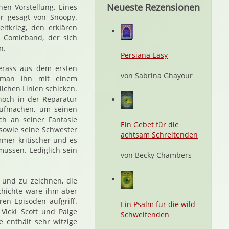
Neueste Rezensionen
en Vorstellung. Eines
r gesagt von Snoopy.
ltkrieg, den erklären
 Comicband, der sich
n.
Persiana Easy
gerass aus dem ersten
von Sabrina Ghayour
t man ihn mit einem
lichen Linien schicken.
noch in der Reparatur
aufmachen, um seinen
ich an seiner Fantasie
Ein Gebet für die
 sowie seine Schwester
achtsam Schreitenden
mmer kritischer und es
üssen. Lediglich sein
von Becky Chambers
 und zu zeichnen, die
chichte wäre ihm aber
ren Episoden aufgriff.
Ein Psalm für die wild
 Vicki Scott und Paige
Schweifenden
e enthält sehr witzige