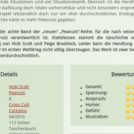
nde Situationen und viel Situationskomik. Dennoch ist die Hand
e Auflösung doch relativ vorhersehbar und nicht besonders originel
rojekt letztendlich doch nur ein eher durchschnittliches Ender
hte hätte es mehr Potenzial gegeben.
 der achte Band der „neuen“ „Peanuts“-Reihe, für die nach sein
ulz verantwortlich ist. Stattdessen stammt die Geschichte v
g von Vicki Scott und Paige Braddock. Leider kann die Handlung
im ersten Weltkrieg nicht völlig überzeugen. Das Werk ist zwar be
berdurchschnittlich.
Details
Bewertu
Vicki Scott
Gesamt:
Peanuts
Spannung:
8
Anspruch:
Cross Cult
Humor:
Cartoons
Gefühl:
04/2016
Illustration:
112 Seiten
Taschenbuch