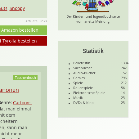
nuts
,
Snoopy
Der Kinder- und Jugendbuchseite
Affiliate Links
von Janetts Meinung
i Amazon bestellen
i Tyrolia bestellen
Statistik
Belletristik
1304
Sachbücher
742
Audio-Bücher
152
Taschenbuch
Comics
796
Spiele
212
Rollenspiele
56
kanonen
Elektronische Spiele
14
Musik
23
Genre:
Cartoons
DVDs & Kino
23
Hat man einmal
mit dem
Scheitern
en, kann man
nicht mehr