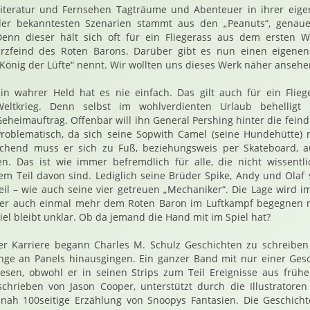
Literatur und Fernsehen Tagträume und Abenteuer in ihrer eigen
der bekanntesten Szenarien stammt aus den „Peanuts“, genaue
Denn dieser hält sich oft für ein Fliegerass aus dem ersten We
Erzfeind des Roten Barons. Darüber gibt es nun einen eigenen
König der Lüfte“ nennt. Wir wollten uns dieses Werk näher ansehe
Ein wahrer Held hat es nie einfach. Das gilt auch für ein Flie
Weltkrieg. Denn selbst im wohlverdienten Urlaub behellig
eheimauftrag. Offenbar will ihn General Pershing hinter die feind
Problematisch, da sich seine Sopwith Camel (seine Hundehütte) 
echend muss er sich zu Fuß, beziehungsweis per Skateboard, 
en. Das ist wie immer befremdlich für alle, die nicht wissentl
dem Teil davon sind. Lediglich seine Brüder Spike, Andy und Olaf
eil – wie auch seine vier getreuen „Mechaniker“. Die Lage wird i
e er auch einmal mehr dem Roten Baron im Luftkampf begegnen m
iel bleibt unklar. Ob da jemand die Hand mit im Spiel hat?
er Karriere begann Charles M. Schulz Geschichten zu schreiben
nge an Panels hinausgingen. Ein ganzer Band mit nur einer Ges
wesen, obwohl er in seinen Strips zum Teil Ereignisse aus frühe
schrieben von Jason Cooper, unterstützt durch die Illustratoren
inah 100seitige Erzählung von Snoopys Fantasien. Die Geschicht