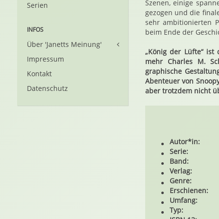
Szenen, einige spanne
Serien
gezogen und die final
sehr ambitionierten P
INFOS
beim Ende der Geschic
Über 'Janetts Meinung'
„König der Lüfte“ ist
Impressum
mehr Charles M. Sch
graphische Gestaltun
Kontakt
Abenteuer von Snoopy 
Datenschutz
aber trotzdem nicht ü
Autor*in:
Serie:
Band:
Verlag:
Genre:
Erschienen:
Umfang:
Typ: