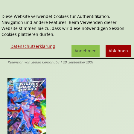
Diese Website verwendet Cookies für Authentifikation,
Navigation und andere Features. Beim Verwenden dieser
Home
Comics
Kingdom Come II - Zwei Welten
Website stimmen Sie zu, dass wir diese notwendigen Session-
Cookies platzieren dürfen.
Justice Society of America
Kingdom Come II - Zwei Welten
Datenschutzerklärung
von
Annehmen
Ablehnen
Alex Ross
Rezension von Stefan Cernohuby | 20. September 2009