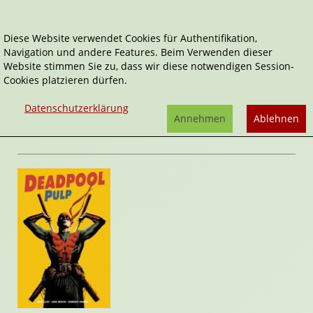
Diese Website verwendet Cookies für Authentifikation,
Navigation und andere Features. Beim Verwenden dieser
Home
Comics
Deadpool Pulp
Website stimmen Sie zu, dass wir diese notwendigen Session-
Cookies platzieren dürfen.
Deadpool Pulp
von
Adam Glass
,
Laurence
Datenschutzerklärung
Campbell
,
Mike Benson
Annehmen
Ablehnen
Rezension von Stefan Cernohuby | 15. März 2012