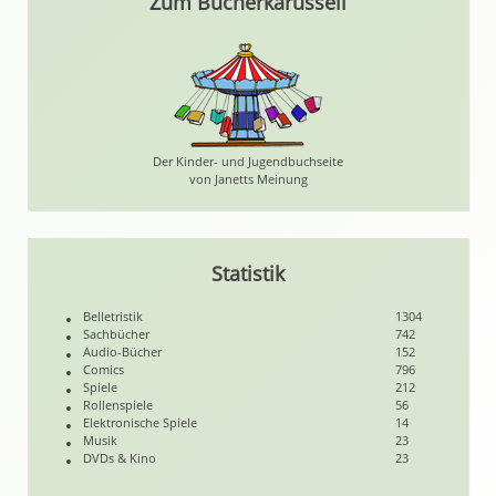
Zum Bücherkarussell
Der Kinder- und Jugendbuchseite
von Janetts Meinung
Statistik
Belletristik
1304
Sachbücher
742
Audio-Bücher
152
Comics
796
Spiele
212
Rollenspiele
56
Elektronische Spiele
14
Musik
23
DVDs & Kino
23