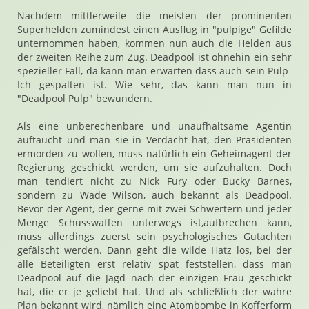
Nachdem mittlerweile die meisten der prominenten
Superhelden zumindest einen Ausflug in "pulpige" Gefilde
unternommen haben, kommen nun auch die Helden aus
der zweiten Reihe zum Zug. Deadpool ist ohnehin ein sehr
spezieller Fall, da kann man erwarten dass auch sein Pulp-
Ich gespalten ist. Wie sehr, das kann man nun in
"Deadpool Pulp" bewundern.
Als eine unberechenbare und unaufhaltsame Agentin
auftaucht und man sie in Verdacht hat, den Präsidenten
ermorden zu wollen, muss natürlich ein Geheimagent der
Regierung geschickt werden, um sie aufzuhalten. Doch
man tendiert nicht zu Nick Fury oder Bucky Barnes,
sondern zu Wade Wilson, auch bekannt als Deadpool.
Bevor der Agent, der gerne mit zwei Schwertern und jeder
Menge Schusswaffen unterwegs ist,aufbrechen kann,
muss allerdings zuerst sein psychologisches Gutachten
gefälscht werden. Dann geht die wilde Hatz los, bei der
alle Beteiligten erst relativ spät feststellen, dass man
Deadpool auf die Jagd nach der einzigen Frau geschickt
hat, die er je geliebt hat. Und als schließlich der wahre
Plan bekannt wird, nämlich eine Atombombe in Kofferform