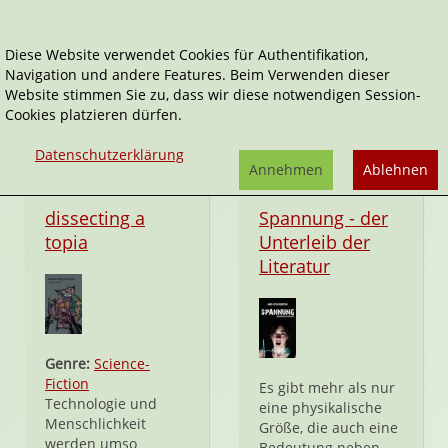
Diese Website verwendet Cookies für Authentifikation,
Navigation und andere Features. Beim Verwenden dieser
Books on Demand
Website stimmen Sie zu, dass wir diese notwendigen Session-
Cookies platzieren dürfen.
Datenschutzerklärung
Annehmen
Ablehnen
Taschenbuch
Taschenbuch
dissecting a
Spannung - der
topia
Unterleib der
Literatur
Genre:
Science-
Fiction
Es gibt mehr als nur
Technologie und
eine physikalische
Menschlichkeit
Größe, die auch eine
werden umso
Bedeutung neben