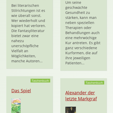
Um seine
Bei literarischen
geschwächte
Stilrichtungen ist es
Gesundheit zu
wie überall sonst.
stärken, kann man
Wer wiederholt und
neben speziellen
kopiert hat verloren.
Therapien oder
Die Fantasyliteratur
Behandlungen auch
bietet zwar eine
eine mehrwöchige
nahezu
Kur antreten. Es gibt
unerschöpfliche
ganz verschiedene
Vielfalt an
Kurformen, die auf
Möglichkeiten,
ihre jeweiligen
manche Autoren...
Patienten...
Taschenbuch
Taschenbuch
Das Spiel
Alexander der
letzte Markgraf