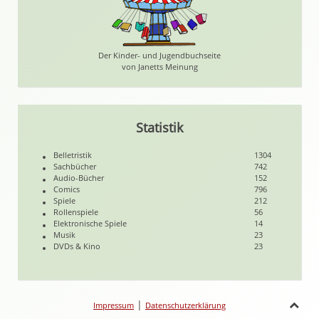
Der Kinder- und Jugendbuchseite
von Janetts Meinung
Statistik
Belletristik
1304
Sachbücher
742
Audio-Bücher
152
Comics
796
Spiele
212
Rollenspiele
56
Elektronische Spiele
14
Musik
23
DVDs & Kino
23
|
Impressum
Datenschutzerklärung