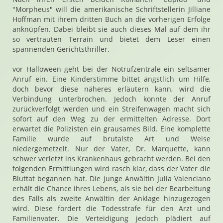
"Morpheus" will die amerikanische Schriftstellerin Jilliane
Hoffman mit ihrem dritten Buch an die vorherigen Erfolge
anknüpfen. Dabei bleibt sie auch dieses Mal auf dem ihr
so vertrauten Terrain und bietet dem Leser einen
spannenden Gerichtsthriller.
vor Halloween geht bei der Notrufzentrale ein seltsamer
Anruf ein. Eine Kinderstimme bittet ängstlich um Hilfe,
doch bevor diese näheres erläutern kann, wird die
Verbindung unterbrochen. Jedoch konnte der Anruf
zurückverfolgt werden und ein Streifenwagen macht sich
sofort auf den Weg zu der ermittelten Adresse. Dort
erwartet die Polizisten ein grausames Bild. Eine komplette
Familie wurde auf brutalste Art und Weise
niedergemetzelt. Nur der Vater, Dr. Marquette, kann
schwer verletzt ins Krankenhaus gebracht werden. Bei den
folgenden Ermittlungen wird rasch klar, dass der Vater die
Bluttat begannen hat. Die junge Anwältin Julia Valenciano
erhält die Chance ihres Lebens, als sie bei der Bearbeitung
des Falls als zweite Anwältin der Anklage hinzugezogen
wird. Diese fordert die Todesstrafe für den Arzt und
Familienvater. Die Verteidigung jedoch plädiert auf