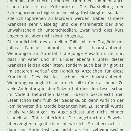
ebenfalls die Eltern ermordet. Und hier kommen auch
schon die ersten Kritikpunkte. Die Darstellung der
Schizophrenie erfolgt sehr einseitig. Fast klingt es so, dass
alle Schizophrenen zu Mördern werden. Dabei ist diese
Krankheit sehr vielseitig und die Krankheitsbilder sind
unwahrscheinlich unterschiedlich. Zwar wird dies kurz
angedeutet, aber nicht deutlich genug.
Die Ähnlichkeit des aktuellen Falls mit der Tragödie um
Julias Familie nimmt ebenfalls haarsträubende
Wendungen an. So erfährt die junge Anwältin nicht nur,
dass ihr Vater und ihr Bruder ebenfalls unter dieser
Krankheit leiden oder litten, sondern auch bei ihr gibt es
im späteren Verlauf der Handlung Anzeichen für diese
Krankheit. Dies ist fast schon eine haarsträubende
Wendung, wenngleich auch nicht allzu überraschend. Zu
viele Andeutung in den Sätzen hat dies den Leser schon
im Vorfeld befürchten lassen. Ebenso beschleicht den
Leser schon sehr früh der Gedanke, ob denn wirklich der
Familienvater die Morde begangen hat. Zu schnell wurde
er als Verdächtiger ins Auge gefasst und nicht minder
schnell als Täter überführt. Die angebrachten Beweise
überzeugten eigentlich nicht wirklich. So überrascht es
dann am Ende fast gar nicht, als ein geheimnisvoller