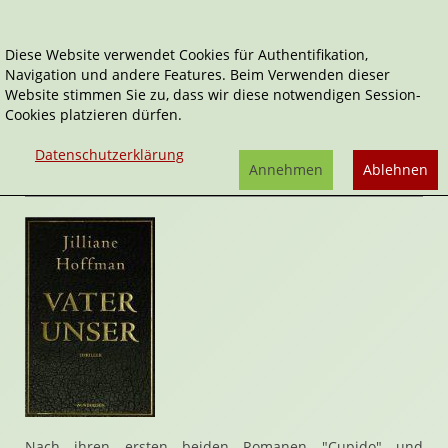
Diese Website verwendet Cookies für Authentifikation,
Navigation und andere Features. Beim Verwenden dieser
Home
Belletristik
Vater Unser
Website stimmen Sie zu, dass wir diese notwendigen Session-
Cookies platzieren dürfen.
Vater Unser
von
Jilliane Hoffmann
Datenschutzerklärung
Rezension von Janett Cernohuby | 27. Januar 2009
Annehmen
Ablehnen
Nach ihren ersten beiden Romanen "Cupido" und