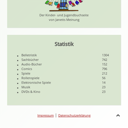
Der Kinder- und Jugendbuchseite
von Janetts Meinung
Statistik
Belletristik
1304
Sachbücher
742
Audio-Bücher
152
Comics
796
Spiele
212
Rollenspiele
56
Elektronische Spiele
14
Musik
23
DVDs & Kino
23
|
Impressum
Datenschutzerklärung