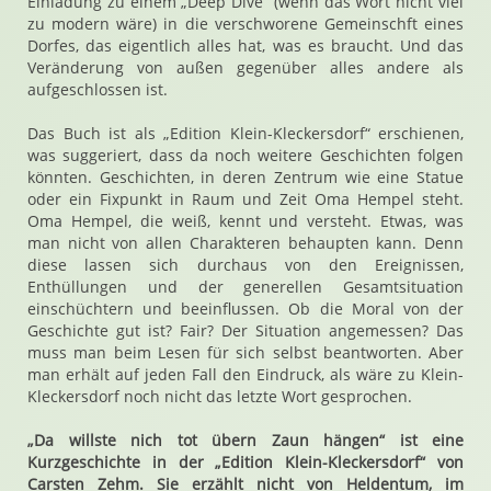
Einladung zu einem „Deep Dive“ (wenn das Wort nicht viel
zu modern wäre) in die verschworene Gemeinschft eines
Dorfes, das eigentlich alles hat, was es braucht. Und das
Veränderung von außen gegenüber alles andere als
aufgeschlossen ist.
Das Buch ist als „Edition Klein-Kleckersdorf“ erschienen,
was suggeriert, dass da noch weitere Geschichten folgen
könnten. Geschichten, in deren Zentrum wie eine Statue
oder ein Fixpunkt in Raum und Zeit Oma Hempel steht.
Oma Hempel, die weiß, kennt und versteht. Etwas, was
man nicht von allen Charakteren behaupten kann. Denn
diese lassen sich durchaus von den Ereignissen,
Enthüllungen und der generellen Gesamtsituation
einschüchtern und beeinflussen. Ob die Moral von der
Geschichte gut ist? Fair? Der Situation angemessen? Das
muss man beim Lesen für sich selbst beantworten. Aber
man erhält auf jeden Fall den Eindruck, als wäre zu Klein-
Kleckersdorf noch nicht das letzte Wort gesprochen.
„Da willste nich tot übern Zaun hängen“ ist eine
Kurzgeschichte in der „Edition Klein-Kleckersdorf“ von
Carsten Zehm. Sie erzählt nicht von Heldentum, im