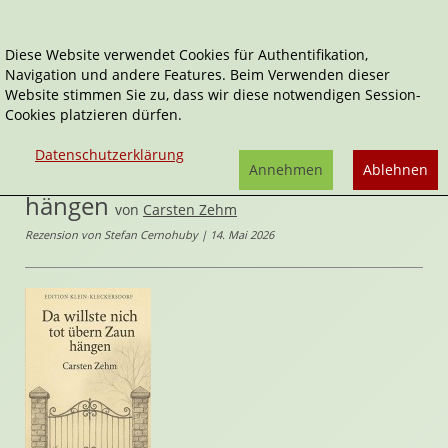
Diese Website verwendet Cookies für Authentifikation,
Navigation und andere Features. Beim Verwenden dieser
Home
Belletristik
Thriller & Krimis
Website stimmen Sie zu, dass wir diese notwendigen Session-
Da willste nich tot übern Zaun hängen
Cookies platzieren dürfen.
Edition Klein-Kleckersdorf
Datenschutzerklärung
Da willste nich tot übern Zaun
Annehmen
Ablehnen
hängen
von
Carsten Zehm
Rezension von Stefan Cernohuby | 14. Mai 2026