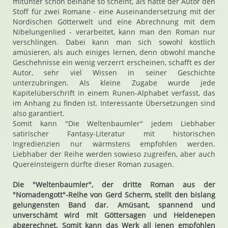
mitunter schon beinahe so scheint, als hätte der Autor den
Stoff für zwei Romane - eine Auseinandersetzung mit der
Nordischen Götterwelt und eine Abrechnung mit dem
Nibelungenlied - verarbeitet, kann man den Roman nur
verschlingen. Dabei kann man sich sowohl köstlich
amüsieren, als auch einiges lernen, denn obwohl manche
Geschehnisse ein wenig verzerrt erscheinen, schafft es der
Autor, sehr viel Wissen in seiner Geschichte
unterzubringen. Als kleine Zugabe wurde jede
Kapitelüberschrift in einem Runen-Alphabet verfasst, das
im Anhang zu finden ist. Interessante Übersetzungen sind
also garantiert.
Somit kann "Die Weltenbaumler" jedem Liebhaber
satirischer Fantasy-Literatur mit historischen
Ingredienzien nur wärmstens empfohlen werden.
Liebhaber der Reihe werden sowieso zugreifen, aber auch
Quereinsteigern dürfte dieser Roman zusagen.
Die "Weltenbaumler", der dritte Roman aus der
"Nomadengott"-Reihe von Gerd Scherm, stellt den bislang
gelungensten Band dar. Amüsant, spannend und
unverschämt wird mit Göttersagen und Heldenepen
abgerechnet. Somit kann das Werk all jenen empfohlen