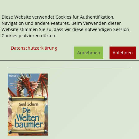
Diese Website verwendet Cookies für Authentifikation,
Navigation und andere Features. Beim Verwenden dieser
Home
Belletristik
Die Weltenbaumler
Website stimmen Sie zu, dass wir diese notwendigen Session-
Cookies platzieren dürfen.
Der Nomadengott
Die Weltenbaumler
Datenschutzerklärung
von
Gerd Scherm
Annehmen
Ablehnen
Rezension von Stefan Cernohuby | 08. Februar 2009