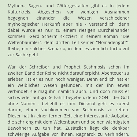
Mythen-, Sagen- und Göttergestalten gibt es in jedem
Kulturkreis. Abgesehen von wenigen Ausnahmen
begegnen einander die Wesen verschiedener
mythologischer Herkunft aber nie - verständlich, denn
dabei würde es nur zu einem riesigen Durcheinander
kommen. Gerd Scherm skizziert in seinem Roman "Die
Weltenbaumler", dem dritten Teil seiner "Nomadengott"-
Reihe, ein solches Szenario, in dem es ziemlich turbulent
zur Sache geht.
War der Schreiber und Prophet Seshmosis schon im
zweiten Band der Reihe nicht darauf erpicht, Abenteuer zu
erleben, ist er es nun noch weniger. Denn endlich hat er
ein weibliches Wesen gefunden, mit der ihn etwas
verbindet, sie mag ihn nämlich auch. Und doch muss er
sich wieder auf große Fahrt begeben, denn GON - der Gott
ohne Namen - befiehlt es ihm. Diesmal geht es zuerst
darum, einen Nachkommen von Seshmosis zu retten.
Dieser hat in einer fernen Zeit eine interessante Aufgabe,
die sehr eng mit dem Weltenbaum und seinen wichtigsten
Bewohnern zu tun hat. Zusätzlich liegt die denkbar
schwierige Aufgabe vor ihnen, Ragnarök zu verhindern.