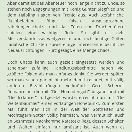
Aber damit ist das Abenteuer noch lange nicht zu Ende, so
stehen noch Begegnungen mit König Gunter, Siegfried und
dem Halbling Hagen von Tronje aus. Auch gefährliche,
fluchbeladene Ringe, falsch ausgesprochene
Nibelungenschätze und das Töten von Drachentötern
spielen eine wichtige Rolle. So gibt es viele
Missverständnisse, weitgereiste und rachsüchtige Götter,
fanatische Christen sowie einige interessante berufliche
Neuausrichtungen - kurz gesagt, eine Menge Chaos.
Doch Chaos kann auch gezielt eingesetzt werden und
scheinbar zufällige Handlungsabschnitte haben viel
größere Folgen als man anfangs denkt. Sie werden später,
wo man schon gar nicht mehr damit rechnet, mit völlig
anderen Erzählsträngen verknüpft. Gerd Scherms
Romanreihe, die mit "Der Nomadengott" begann und mit
"Die Irrfahrer" fortgesetzt wurde, erreicht nun mit "Die
Weltenbaumler" einen vorläufigen Höhepunkt. Zum ersten
Mal fühlt man sich in der Welt der Gottheiten und
Möchtegern-Götter völlig heimisch, was vermutlich auch
an Seshmosis Nachkomme Ratatöskr liegt, dessen Schalten
und Walten einfach nur amüsant ist. Auch wenn es