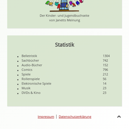
Der Kinder- und Jugendbuchseite
von Janetts Meinung
Statistik
Belletristik
1304
Sachbücher
742
Audio-Bücher
152
Comics
796
Spiele
212
Rollenspiele
56
Elektronische Spiele
14
Musik
23
DVDs & Kino
23
|
Impressum
Datenschutzerklärung