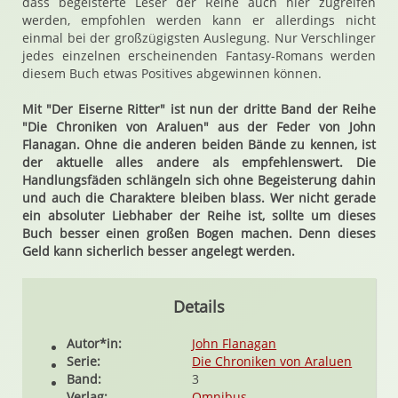
dass begeisterte Leser der Reihe auch hier zugreifen
werden, empfohlen werden kann er allerdings nicht
einmal bei der großzügigsten Auslegung. Nur Verschlinger
jedes einzelnen erscheinenden Fantasy-Romans werden
diesem Buch etwas Positives abgewinnen können.
Mit "Der Eiserne Ritter" ist nun der dritte Band der Reihe
"Die Chroniken von Araluen" aus der Feder von John
Flanagan. Ohne die anderen beiden Bände zu kennen, ist
der aktuelle alles andere als empfehlenswert. Die
Handlungsfäden schlängeln sich ohne Begeisterung dahin
und auch die Charaktere bleiben blass. Wer nicht gerade
ein absoluter Liebhaber der Reihe ist, sollte um dieses
Buch besser einen großen Bogen machen. Denn dieses
Geld kann sicherlich besser angelegt werden.
Details
Autor*in:
John Flanagan
Serie:
Die Chroniken von Araluen
Band:
3
Verlag:
Omnibus