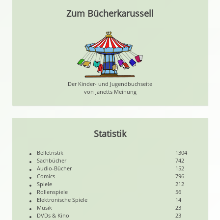
Zum Bücherkarussell
Der Kinder- und Jugendbuchseite
von Janetts Meinung
Statistik
Belletristik
1304
Sachbücher
742
Audio-Bücher
152
Comics
796
Spiele
212
Rollenspiele
56
Elektronische Spiele
14
Musik
23
DVDs & Kino
23