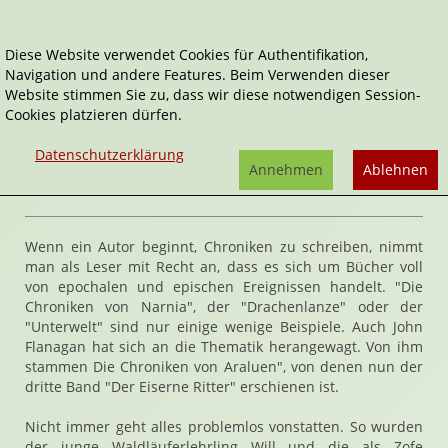
Diese Website verwendet Cookies für Authentifikation,
Navigation und andere Features. Beim Verwenden dieser
Home
Belletristik
Der eiserne Ritter
Website stimmen Sie zu, dass wir diese notwendigen Session-
Cookies platzieren dürfen.
Die Chroniken von Araluen
Der eiserne Ritter
Datenschutzerklärung
von
John Flanagan
Annehmen
Ablehnen
Rezension von Stefan Cernohuby | 20. Februar 2010
Wenn ein Autor beginnt, Chroniken zu schreiben, nimmt
man als Leser mit Recht an, dass es sich um Bücher voll
von epochalen und epischen Ereignissen handelt. "Die
Chroniken von Narnia", der "Drachenlanze" oder der
"Unterwelt" sind nur einige wenige Beispiele. Auch John
Flanagan hat sich an die Thematik herangewagt. Von ihm
stammen Die Chroniken von Araluen", von denen nun der
dritte Band "Der Eiserne Ritter" erschienen ist.
Nicht immer geht alles problemlos vonstatten. So wurden
der junge Waldläuferlehrling Will und die als Zofe