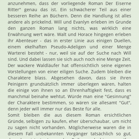
anzunehmen, dass der vorliegende Roman Der Eiserne
Ritter" genau das ist. Ein schwächerer Teil aus einer
besseren Reihe an Büchern. Denn die Handlung ist alles
andere als prickelnd. Will und Evanlyn erleben im Grunde
den ganzen Roman lang nichts, was wirklich eine
Erwähnung wert wäre. Walt und Horace hingegen erleben
ihr Abenteuer - das in erster Linie aus einigen Duellen,
einem ekelhaften Pseudo-Adeligen und einer Menge
Warterei besteht - nur, weil sie auf der Suche nach Will
sind. Und dabei lassen sie sich auch noch eine Menge Zeit.
Der wackere Waldläufer hat offensichtlich seine eigenen
Vorstellungen von einer eiligen Suche. Zudem bleiben die
Charaktere blass. Abgesehen davon, dass sie ihren
Peinigern grundsätzlich immer überlegen wären, halten
die einige von ihnen so an Ehrenhaftigkeit fest, dass es
manchmal beinahe wehtut. Würde man eine "Gesinnung"
der Charaktere bestimmen, so wären sie allesamt "Gut",
denn jeder will immer nur das Beste für alle.
Somit bleiben die aus diesem Roman ersichtlichen
Gründe, selbigen zu kaufen, eher überschaubar, um nicht
zu sagen nicht vorhanden. Möglicherweise waren die in
diesem Fall unbekannten Vorgänger tatsächlich so gut,