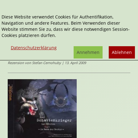
Diese Website verwendet Cookies für Authentifikation,
Navigation und andere Features. Beim Verwenden dieser
Home
Audio-Bücher
Fantasy & Science Fiction
Website stimmen Sie zu, dass wir diese notwendigen Session-
Im Bann der Bestie
Cookies platzieren dürfen.
Der Schattenkrieger
Datenschutzerklärung
Im Bann der Bestie
Annehmen
Ablehnen
von
weirdoz*
Rezension von Stefan Cernohuby | 13. April 2009