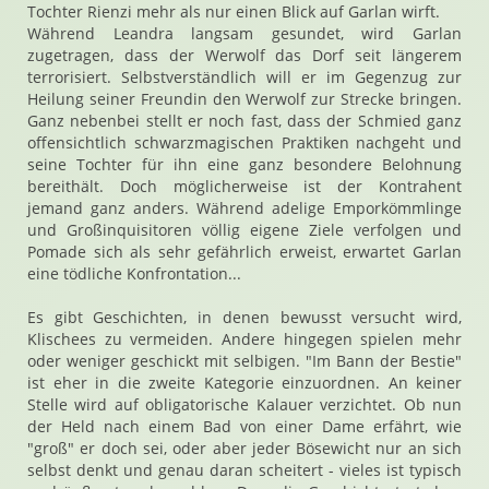
Tochter Rienzi mehr als nur einen Blick auf Garlan wirft.
Während Leandra langsam gesundet, wird Garlan
zugetragen, dass der Werwolf das Dorf seit längerem
terrorisiert. Selbstverständlich will er im Gegenzug zur
Heilung seiner Freundin den Werwolf zur Strecke bringen.
Ganz nebenbei stellt er noch fast, dass der Schmied ganz
offensichtlich schwarzmagischen Praktiken nachgeht und
seine Tochter für ihn eine ganz besondere Belohnung
bereithält. Doch möglicherweise ist der Kontrahent
jemand ganz anders. Während adelige Emporkömmlinge
und Großinquisitoren völlig eigene Ziele verfolgen und
Pomade sich als sehr gefährlich erweist, erwartet Garlan
eine tödliche Konfrontation...
Es gibt Geschichten, in denen bewusst versucht wird,
Klischees zu vermeiden. Andere hingegen spielen mehr
oder weniger geschickt mit selbigen. "Im Bann der Bestie"
ist eher in die zweite Kategorie einzuordnen. An keiner
Stelle wird auf obligatorische Kalauer verzichtet. Ob nun
der Held nach einem Bad von einer Dame erfährt, wie
"groß" er doch sei, oder aber jeder Bösewicht nur an sich
selbst denkt und genau daran scheitert - vieles ist typisch