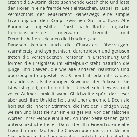
erzählt die Autorin diese spannende Geschichte und lässt
den Hörer in eine fremde Welt eintauchen. Dabei ist "Das
Vermächtnis der Feuerelfen" keineswegs eine simple
Erzählung um den Kampf zwischen Gut und Böse. Alte
Bündnisse, ungestillter Durst nach Rache, tragische
Familienschicksale, unerwartet Freunde und
Freundschaften zeichnen die Handlung aus.
Daneben können auch die Charaktere überzeugen.
Warmherzig und sympathisch, durchtrieben und gerissen
treten die verschiedenen Personen in Erscheinung und
formen die Ereignisse. Im Mittelpunkt steht natürlich die
junge Elfin Caiwen, die wie alle anderen realistisch und
überzeugend dargestellt ist. Schon früh erkennt sie, dass
sie anders ist als die übrigen Bewohner der Riffinseln. Sie
ist wissbegierig und nimmt ihre Umwelt sehr bewusst und
voller Aufmerksamkeit wahr. Gleichzeitig spürt der Leser
aber auch ihre Unsicherheit und Unerfahrenheit. Doch sie
hört auf die inneren Stimmen, die ihre den richtigen Weg
weisen und lässt sie nur ein einziges Mal von den falschen
Worten ihrer Feinde einlullen. An ihrer Seite stehen ganz
unterschiedliche Helfer. Da ist die Elfin Finearfin, eine alte
Freundin ihrer Mutter, die Caiwen über die schrecklichen
Geschehnisse der Vergangenheit aufklärt, und natürlich