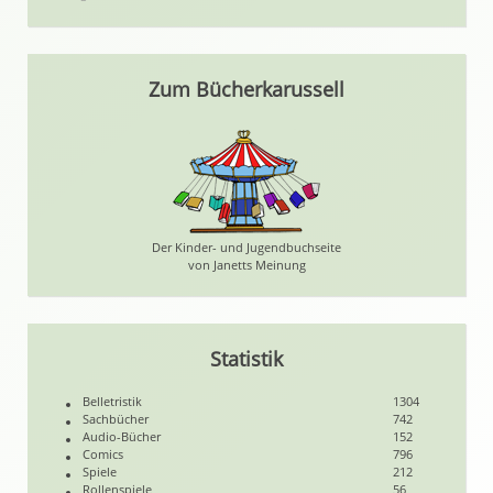
Zum Bücherkarussell
Der Kinder- und Jugendbuchseite
von Janetts Meinung
Statistik
Belletristik
1304
Sachbücher
742
Audio-Bücher
152
Comics
796
Spiele
212
Rollenspiele
56