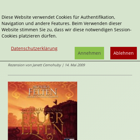
Diese Website verwendet Cookies für Authentifikation,
Navigation und andere Features. Beim Verwenden dieser
Home
Audio-Bücher
Fantasy & Science Fiction
Website stimmen Sie zu, dass wir diese notwendigen Session-
Das Vermächtnis der Feuerelfen
Cookies platzieren dürfen.
Das Vermächtnis der Feuerelfen
Datenschutzerklärung
von
Annehmen
Ablehnen
Monika Felten
Rezension von Janett Cernohuby | 14. Mai 2009