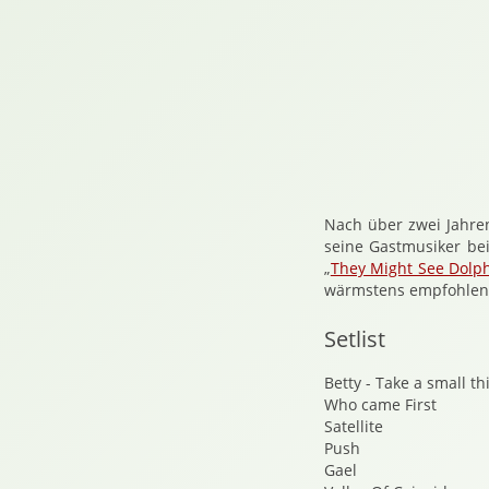
Nach über zwei Jahre
seine Gastmusiker be
„
They Might See Dolp
wärmstens empfohlen 
Setlist
Betty - Take a small th
Who came First
Satellite
Push
Gael