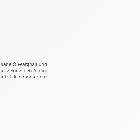
 7156
stern 7180
ebenstern 7316
arghail Cafe Siebenstern 7375
Or Fearghail Cafe Siebenstern 7432
hane Or Fearghail Bw Cafe Siebenstern 7451
200 Shane Or Fearghail Cafe Siebenstern 7592
Shane Ó Fearghail und
 gut gelungenen Album
Auftritt kann daher nur