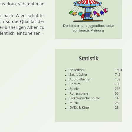
ns dran, versteht man
na nach Wien schaffte,
h so die Qualität der
Der Kinder- und Jugendbuchseite
er bisherigen Alben zu
von Janetts Meinung
entlich einzuheizen –
Statistik
Belletristik
1304
Sachbücher
742
Audio-Bücher
152
Comics
796
Spiele
212
Rollenspiele
56
Elektronische Spiele
14
Musik
23
DVDs & Kino
23
iebenstern 6867
w Cafe Siebenstern 6928
ail Bw Cafe Siebenstern 6962
arghail Bw Cafe Siebenstern 6996
Or Fearghail Cafe Siebenstern 7113
hane Or Fearghail Bw Cafe Siebenstern 7142