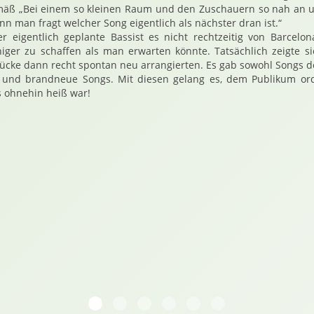
äß „Bei einem so kleinen Raum und den Zuschauern so nah an u
nn man fragt welcher Song eigentlich als nächster dran ist.“
r eigentlich geplante Bassist es nicht rechtzeitig von Barcelo
ger zu schaffen als man erwarten könnte. Tatsächlich zeigte sic
tücke dann recht spontan neu arrangierten. Es gab sowohl Songs d
 und brandneue Songs. Mit diesen gelang es, dem Publikum ord
 ohnehin heiß war!
20180729 214516 Shane Or Fearghail Cafe S
20180729 214712 Shane Or Fearghail B
20180729 215005 Shane Or Feargh
20180729 215135 Shane Or Fe
20180729 215442 Shane 
20180729 215547 S