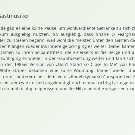
astmusiker
nde gab es eine kurze Pause, um wohlverdiente Getränke zu sich 
kum ausgiebig nutzten. So ausgiebig, dass Shane Ó Fearghai
er zu spielen begann, weil wohl die meisten unter den Gästen d
den Klängen wieder ins Innere gelockt ging es weiter. Dabei kamen
amen zu ihren Soloauftritten, die einerseits in die Berge und a
kühlt ging es wieder in der Hauptbesetzung weiter und fand sich
 in der 1986er-Version von „Don’t Stand so Close to Me“ von Po
White Stripes bekamen eine kurze Widmung. Immer wieder dur
, unter anderem bei dem vom „Radetzkymarsch“-inspirierten So
e, bei dem wie im Lied angekündigt noch einmal richtig Lärm ge
 einmal richtig mitgerissen, was die Hitze beinahe vergessen ma