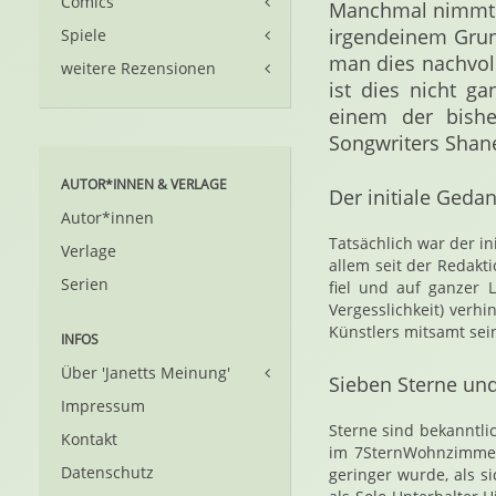
Comics
Manchmal nimmt m
irgendeinem Grund
Spiele
man dies nachvol
weitere Rezensionen
ist dies nicht g
einem der bisher
Songwriters Shane
AUTOR*INNEN & VERLAGE
Der initiale Geda
Autor*innen
Tatsächlich war der i
Verlage
allem seit der Redak
Serien
fiel und auf ganzer 
Vergesslichkeit) verh
Künstlers mitsamt sei
INFOS
Über 'Janetts Meinung'
Sieben Sterne und
Impressum
Sterne sind bekanntl
Kontakt
im 7SternWohnzimmer 
Datenschutz
geringer wurde, als 