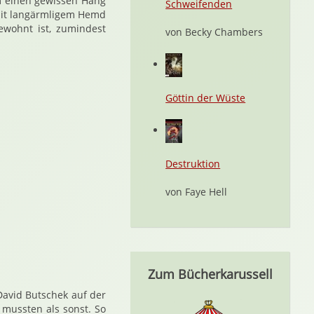
hm einen gewissen Hang
Schweifenden
mit langärmligem Hemd
ewohnt ist, zumindest
von Becky Chambers
Göttin der Wüste
Destruktion
von Faye Hell
rn 5411
enstern 6670
 Siebenstern 6686
 Cafe Siebenstern 6809
ghail Cafe Siebenstern 6856
 Fearghail Cafe Siebenstern 7682
ne Or Fearghail Cafe Siebenstern 7688
 Shane Or Fearghail Bw Cafe Siebenstern 7709
21850 Shane Or Fearghail Bw Cafe Siebenstern 7798
Zum Bücherkarussell
avid Butschek auf der
mussten als sonst. So