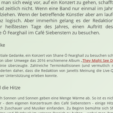
an sich ewig vor, auf ein Konzert zu gehen, schafft
 zeitlich nicht. Wenn eine Band nur einmal im Jahr
lziehen. Wenn der betreffende Künstler aber am lauf
anz logisch. Aber immerhin gelang es der Redaktio
 heißtesten Tage des Jahres, einen Auftritt des
 Ó Fearghail im Café Siebenstern zu besuchen.
nke
nitiale Gedanke, ein Konzert von Shane Ó Fearghail zu besuchen sch
tion über Umwege das 2016 erschienene Album „
They Might See D
Linie überzeugte. Zahlreiche Terminkollisionen (und vermutlich
inderten daher, dass die Redaktion von Janetts Meinung die Live-Q
ner Unterstützung erleben konnte.
 die Hitze
ich Sonnen und Sonnen geben eine Menge Wärme ab. So ist es nich
- dem eigenen Konzertraum des Café Siebenstern - einige Hitze
sich Zuschauer und Musiker einfanden. Zu Beginn bemühte sich S