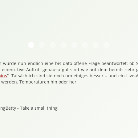
20180729 215640 Vicky Cafe Siebenstern 7144
20180729 215652 Vicky Bw Cafe Siebenstern
20180729 215737 Vicky Bw Cafe Sieben
20180729 220042 Vicky Bw Cafe Si
20180729 220319 Shane Or Fe
20180729 220438 Shane 
20180729 220532 S
20180729 221
n wurde nun endlich eine bis dato offene Frage beantwortet: ob 
i einem Live-Auftritt genauso gut sind wie auf dem bereits sehr
hins
“. Tatsächlich sind sie noch um einiges besser – und ein Live-
werden. Temperaturen hin oder her.
ingBetty - Take a small thing