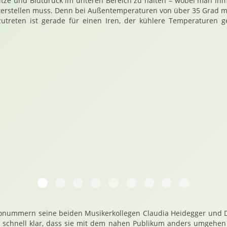
Hitze und Blutdruck im unteren Bereich zu halten – wobei man i
rstellen muss. Denn bei Außentemperaturen von über 35 Grad 
utreten ist gerade für einen Iren, der kühlere Temperaturen g
20180729 193252 Shane Or Fearghail Cafe Siebenste
20180729 213535 Shane Or Fearghail Cafe Sieb
20180729 213605 Shane Or Fearghail Cafe
20180729 214213 Shane Or Fearghail
20180729 214444 Shane Or Fear
20180729 221435 Shane Or
20180729 221438 Sha
20180729 221451
20180729 2
olonummern seine beiden Musikerkollegen Claudia Heidegger und D
 schnell klar, dass sie mit dem nahen Publikum anders umgehen 