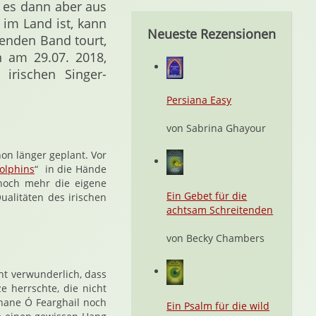
 es dann aber aus
 im Land ist, kann
Neueste Rezensionen
enden Band tourt,
n am 29.07. 2018,
 irischen Singer-
Persiana Easy
von Sabrina Ghayour
on länger geplant. Vor
olphins
“ in die Hände
 noch mehr die eigene
Ein Gebet für die
ualitäten des irischen
achtsam Schreitenden
von Becky Chambers
t verwunderlich, dass
 herrschte, die nicht
hane Ó Fearghail noch
Ein Psalm für die wild