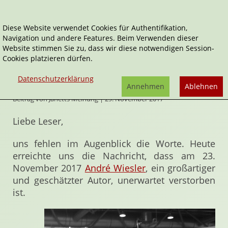
Diese Website verwendet Cookies für Authentifikation,
Navigation und andere Features. Beim Verwenden dieser
Home
Artikel
André Wiesler ist verstorben
Website stimmen Sie zu, dass wir diese notwendigen Session-
Cookies platzieren dürfen.
André Wiesler ist verstorben
Datenschutzerklärung
Annehmen
Ablehnen
Beitrag von Janetts Meinung | 29. November 2017
Liebe Leser,
uns fehlen im Augenblick die Worte. Heute
erreichte uns die Nachricht, dass am 23.
November 2017
André Wiesler
, ein großartiger
und geschätzter Autor, unerwartet verstorben
ist.